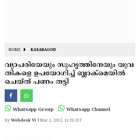
Fitr
May
Day
Eid
Al
Independence
Ad'ha
Day
Onam
HOME
KASARAGOD
J&K
State
വ്യാപരിയേയും സുഹൃത്തിനേയും യുവ
Haryana
തികളെ ഉപയോഗിച്ച് ബ്ലാക്മെയില്‍
Assembly
State
Diwali
ചെയ്ത് പണം തട്ടി
Elections
Assembly
Christmas
Elections
New-
Year
Republic
Whatsapp Group
Whatsapp Channel
Day
Budget
By
Webdesk Vi
Mar 2, 2012, 11:38 IST
Delhi