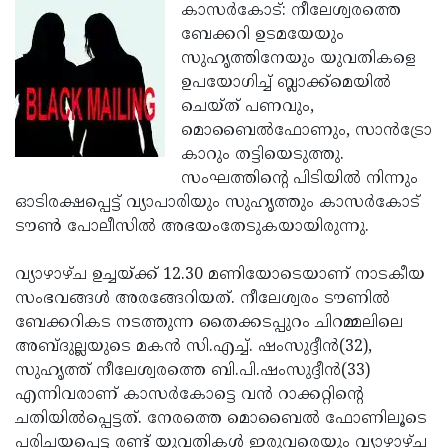
Election
Maha
കാസര്‍കോട്: നീലേശ്വരത്തെ
ബേക്കറി ഉടമയേയും
Shivarathri
International
സുഹൃത്തിനേയും യുവതികളെ
Women's
Anti-
ഉപയോഗിച്ച് ബ്ലാക്ക്‌മെയില്‍
ചെയ്ത് പണവും,
Day
Drug
Attukal
മൊബൈല്‍ഫോണും, സാന്‍ട്രോ
Campaign
Pongala
Holi
കാറും തട്ടിയെടുത്തു.
സംഘത്തിന്റെ പിടിയില്‍ നിന്നും
2025
2025
IPL
ഓടിരക്ഷപ്പെട്ട് വ്യാപാരിയും സുഹൃത്തും കാസര്‍കോട്
2025
Eid
ടൗണ്‍ പോലീസില്‍ അഭയംതേടുകയായിരുന്നു.
Al-
Waqf
വ്യാഴാഴ്ച ഉച്ചയ്ക്ക് 12.30 മണിയോടെയാണ് നാടകീയ
Fitr
Bill
Vishu
സംഭവങ്ങള്‍ അരങ്ങേറിയത്. നീലേശ്വരം ടൗണില്‍
ബേക്കറികട നടത്തുന്ന തൈക്കടപ്പുറം ചിറമ്മലിലെ
2025
Controversy
Festival
Good
അബ്ദുല്ലയുടെ മകന്‍ സി.എച്ച്. ഷംസുദ്ദീന്‍(32),
2025
Friday
Easter
സുഹൃത്ത് നീലേശ്വരത്തെ ബി.പി.ഷംസുദ്ദീന്‍(33)
എന്നിവരാണ് കാസര്‍കോട്ടെ വന്‍ റാക്കറ്റിന്റെ
Observance
Sunday
By-
ചതിയില്‍പ്പെട്ടത്. നേരത്തെ മൊബൈല്‍ ഫോണിലൂടെ
2025
2025
Election
Bihar
പരിചയപ്പെട്ട രണ്ട് യുവതികള്‍ ഇരുവരെയും വ്യാഴാഴ്ച