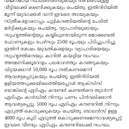
വിജനമായ സ്ഥലത്തെത്തുകയും അവിടെയുള്ള
വീട്ടിലേക്ക് ക്ഷണിക്കുകയും ചെയ്തു. ഇതിനിടിയില്‍
മൂന്ന് യുവാക്കള്‍ വന്ന് ഇവരെ തടയുകയും
സ്ത്രീകളോടൊപ്പം ചുറ്റികറങ്ങിയതിന്റെ പേരില്‍
മര്‍ദ്ദിക്കുകയും ചെയ്തു. വ്യാപാരിയുടെയും
സുഹൃത്തിന്റെയും കയ്യിലുണ്ടായിരുന്ന മൊബൈല്‍
ഫോണുകളും പേഴ്‌സും 2500 രൂപയും പിടിച്ചുപറിച്ചു.
ഇതിന് ശേഷം യുവതികളെയും വ്യാപാരിയെയും
സുഹൃത്തിനെയും കാറില്‍ കയറ്റിയ സംഘം
അരമണിക്കൂറോളം പലഭാഗത്തും കറങ്ങുകയും
വിട്ടയക്കാന്‍ 50,000 രൂപ നല്‍കണമെന്ന്
ആവശ്യപ്പെടുകയും ചെയ്തു. ഇതിനിടിയല്‍
ഉളിയത്തടുക്കയിലെത്തിയപ്പോള്‍ ആക്‌സിസ്
ബാങ്കിന്റെ എടിഎം കൗണ്ടര്‍ കണ്ടതിനെ തുടര്‍ന്ന്
എടിഎം കാര്‍ഡില്‍ നിന്നും പണം പിന്‍വലിക്കാന്‍
ആവശ്യപ്പെട്ടു. 5000 രൂപ എടിഎം കൗണ്ടറില്‍ നിന്നും
എടുത്ത് കൊടുക്കുകയും ചെയ്തു. ബാലന്‍സ് ഉള്ള
4000 രൂപ കൂടി എടുത്ത് കൊടുക്കണമെന്നാവശ്യപ്പെട്ട്
ഇവരെ വീണ്ടും എടിഎം കൗണ്ടറിലേക്ക് സംഘം