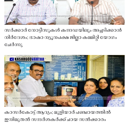
സർക്കാർ നോട്ടീസുകൾ കന്നഡയിലും അച്ചടിക്കാൻ
നിർദേശം; ഭാഷാ ന്യൂനപക്ഷ ജില്ലാ കമ്മിറ്റി യോഗം
ചേർന്നു
കാസർകോട്ട് ആദ്യം; മുളിയാർ പഞ്ചായത്തിൽ
ഇനിമുതൽ സന്ദർശകർക്ക് ചായ സൽക്കാരം