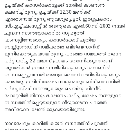
ഉച്ചയ്ക്ക് കാസര്‍കോട്ടേക്ക് നേരില്‍ കാണാന്‍
Updates
Assembly
Kerala
ക്ഷണിച്ചിരുന്നു. ഉച്ചയ്ക്ക് 12.30 മണിക്ക്
Polls
Local
Look
എത്താനായിരുന്നു ആവശ്യപ്പെട്ടത്. ഇതുപ്രകാരം
സി.എച്ച്.ഷംസുദ്ദീന്‍ തന്റെ കെ.എല്‍.60.സി-2602 നമ്പര്‍
Body
Back
ചുവന്ന സാന്‍ട്രോകാറില്‍ സുഹൃത്ത്
Election
2025
ഷംസുദ്ദീനോടൊപ്പം കാസര്‍കോട് പുതിയ
ബസ്സ്റ്റാന്‍ഡിന് സമീപത്തെ ബിഗ്ബസാറിന്
മുന്നിലെത്തുകയായിരുന്നു. പറഞ്ഞ സമയത്ത് തന്നെ
പര്‍ദ്ദ ധരിച്ച 22 വയസ് പ്രായം തോന്നിക്കുന്ന രണ്ട്
യുവതികള്‍ ഇവരെ സമീപിക്കുകയും ഫോണില്‍
ബന്ധപ്പെട്ടുവന്നത് തങ്ങളാണെന്ന് അറിയിക്കുകയും
ചെയ്തു. ഇതിന് ശേഷം നാലുപേരും ബിഗ്ബസാറില്‍
പര്‍ച്ചേസിംഗ് നടത്തുകയും ചെയ്തു. പിന്നീട്
ഹോട്ടലില്‍ നിന്നും ഭക്ഷണം കഴിച്ച ശേഷം തങ്ങളുടെ
ബന്ധത്തില്‍പ്പെട്ടയാളുടെ വീടുണ്ടെന്ന് പറഞ്ഞ്
അവിടേക്ക് ക്ഷണിക്കുകയായിരുന്നു.
നാലുപേരും കാറില്‍ കയറി നഗരത്തിന് പുറത്ത്