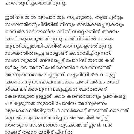
പറഞ്ഞുവിടുകയായിരുന്നു.
ഇതിനിടിയില്‍ വ്യാപാരിയും സുഹൃത്തും തന്ത്രപൂര്‍വ്വം
സംഘത്തിന്റെ പിടിയില്‍ നിന്നും ഓടിരക്ഷപ്പെടുകയും
കാസര്‍കോട് ടൗണ്‍പോലീസ് സ്‌റ്റേഷനില്‍ അഭയം
പ്രാപിക്കുകയുമായിരുന്നു. ഇതിനിടിയില്‍ സംഘം
യുവതികളുമായി കാറില്‍ കടന്നുകളഞ്ഞിരുന്നു.
സംഘത്തില്‍പ്പെട്ട ഒരാളാണ് കാറോടിച്ചിരുന്നത്.
സംഭവവുമായി ബന്ധപ്പെട്ട് പോലീസ് യുവതികള്‍
ഉള്‍പ്പെടെ അഞ്ച് പേര്‍ക്കെതിരെ കേസെടുത്ത്
അന്വേഷണമാരംഭിച്ചിട്ടുണ്ട്. ഐപിസി 395 വകുപ്പ്
പ്രകാരം ഗൂഡാലോചനയടക്കം പത്ത് വര്‍ഷം തടവ്
ശിക്ഷ ലഭിക്കാവുന്ന വകുപ്പുകള്‍ ചേര്‍ത്താണ്
കേസെടുത്തിട്ടുള്ളത്. കാര്‍ കണ്ടെത്താനും പ്രതികളെ
പിടികൂടുന്നതിനുമായി പോലീസ് അന്വേഷണം
വ്യാപകമാക്കിയിട്ടുണ്ട്. കാസര്‍കോട്ട് അടുത്ത് കാലത്ത്
യുവതികളെ ഉപയോഗിച്ച് ഇത്തരത്തില്‍ തട്ടിപ്പ്
നടത്തുന്ന സംഭവങ്ങള്‍ വ്യാപകമായിട്ടുണ്ട്. വന്‍
റാക്കറ്റ് തന്നെ ഇതിന് പിന്നില്‍