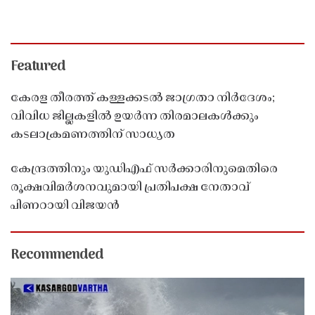
Featured
കേരള തീരത്ത് കള്ളക്കടൽ ജാഗ്രതാ നിർദേശം;
വിവിധ ജില്ലകളിൽ ഉയർന്ന തിരമാലകൾക്കും
കടലാക്രമണത്തിന് സാധ്യത
കേന്ദ്രത്തിനും യുഡിഎഫ് സർക്കാരിനുമെതിരെ
രൂക്ഷവിമർശനവുമായി പ്രതിപക്ഷ നേതാവ്
പിണറായി വിജയൻ
Recommended