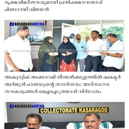
രൂക്ഷവിമർശനവുമായി പ്രതിപക്ഷ നേതാവ്
പിണറായി വിജയൻ
അക്വാട്ടിക് അക്കാദമി നീന്തൽക്കുളത്തിൽ കലക്ടർ
അർജുൻ പാണ്ഡ്യൻ്റെ സന്ദർശനം; അടിസ്ഥാന
സൗകര്യങ്ങൾ മെച്ചപ്പെടുത്താൻ നിർദേശം