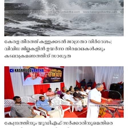
കേരള തീരത്ത് കള്ളക്കടൽ ജാഗ്രതാ നിർദേശം;
വിവിധ ജില്ലകളിൽ ഉയർന്ന തിരമാലകൾക്കും
കടലാക്രമണത്തിന് സാധ്യത
കേന്ദ്രത്തിനും യുഡിഎഫ് സർക്കാരിനുമെതിരെ