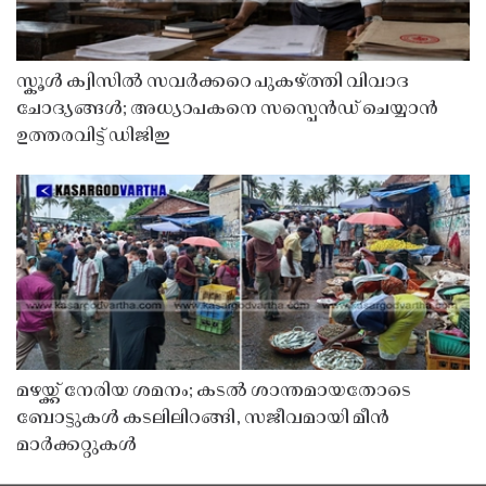
സ്കൂൾ ക്വിസിൽ സവർക്കറെ പുകഴ്ത്തി വിവാദ
ചോദ്യങ്ങൾ; അധ്യാപകനെ സസ്പെൻഡ് ചെയ്യാൻ
ഉത്തരവിട്ട് ഡിജിഇ
മഴയ്ക്ക് നേരിയ ശമനം; കടൽ ശാന്തമായതോടെ
ബോട്ടുകൾ കടലിലിറങ്ങി, സജീവമായി മീൻ
മാർക്കറ്റുകൾ