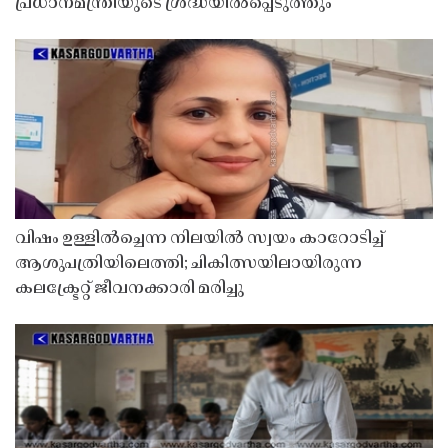
പ്രധാനമന്ത്രിയുടെ ശ്രദ്ധയിൽപ്പെടുത്തും
വിഷം ഉള്ളിൽച്ചെന്ന നിലയിൽ സ്വയം കാറോടിച്ച്
ആശുപത്രിയിലെത്തി; ചികിത്സയിലായിരുന്ന
കലക്ട്രേറ്റ് ജീവനക്കാരി മരിച്ചു