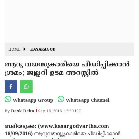
Fitr
May
Day
Eid
Al
Independence
Ad'ha
Day
Onam
HOME
KASARAGOD
J&K
State
ആറു വയസുകാരിയെ പീഡിപ്പിക്കാന്‍
Haryana
ശ്രമം; ജ്വല്ലറി ഉടമ അറസ്റ്റില്‍
Assembly
State
Diwali
Elections
Assembly
Christmas
Elections
New-
Whatsapp Group
Whatsapp Channel
Year
Republic
By
Desk Delta
Sep 16, 2016, 12:29 IST
Day
Budget
ബദിയടുക്ക: (www.kasargodvartha.com
Delhi
16/09/2016)
ആറുവയസ്സുകാരിയെ പീഡിപ്പിക്കാന്‍