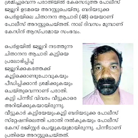
Election
ശ്രമിച്ചുവെന്ന പരാതിയില്‍ കേസെടുത്ത പോലീസ്
Maha
ജ്വല്ലറി ഉടമയെ അറസ്റ്റുചെയ്തു. ബദിയടുക്ക
Shivarathri
International
പെര്‍ളയിലെ ചിതാനന്ദ ആചാരി (48) യെയാണ്
Women's
പോലീസ് അറസ്റ്റുചെയ്തത്. നാല് ദിവസം മുമ്പാണ്
Anti-
കേസിന് ആസ്പദമായ സംഭവം.
Day
Drug
Attukal
Campaign
Pongala
പെര്‍ളയില്‍ ജ്വല്ലറി നടത്തുന്ന
Holi
ചിതാനന്ദ ആചാരി കുട്ടിയെ
2025
2025
IPL
പ്രലോഭിപ്പിച്ച്
2025
ജ്വല്ലറിക്കകത്തേക്ക്
Eid
കൂട്ടിക്കൊണ്ടുപോവുകയും
Al-
Waqf
പീഡിപ്പിക്കാന്‍ ശ്രമിക്കുകയും
Fitr
Bill
ചെയ്തുവെന്നാണ് പരാതി.
Vishu
കുട്ടി പിന്നീട് വിവരം വീട്ടുകാരെ
2025
Controversy
Festival
Good
അറിയിക്കുകയായിരുന്നു.
2025
Friday
വീട്ടുകാര്‍ കുട്ടിയേയുംകൂട്ടി ബദിയടുക്ക പോലീസ്
Easter
സ്‌റ്റേഷനിലെത്തി പരാതി നല്‍കുകയും പോലീസ്
Observance
Sunday
By-
കേസ് രജിസ്റ്റര്‍ ചെയ്യുകയുമായിരുന്നു. പിന്നീടാണ്
2025
2025
Election
പ്രതിയെ അറസ്റ്റുചെയ്തത്.
Bihar