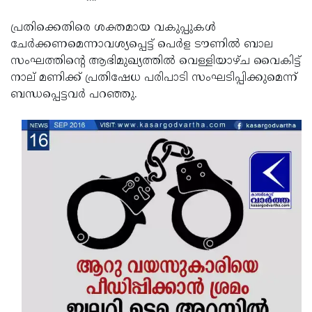
Updates
Assembly
Kerala
പ്രതിക്കെതിരെ ശക്തമായ വകുപ്പുകള്‍
Polls
Local
ചേര്‍ക്കണമെന്നാവശ്യപ്പെട്ട് പെര്‍ള ടൗണില്‍ ബാല
Look
സംഘത്തിന്റെ ആഭിമുഖ്യത്തില്‍ വെള്ളിയാഴ്ച വൈകിട്ട്
Body
Back
നാല് മണിക്ക് പ്രതിഷേധ പരിപാടി സംഘടിപ്പിക്കുമെന്ന്
Election
2025
ബന്ധപ്പെട്ടവര്‍ പറഞ്ഞു.