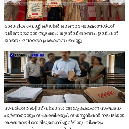
ശോഭിക വെഡ്ഡിങ്സിൽ ഓണാഘോഷങ്ങൾക്ക്
വർണാഭമായ തുടക്കം; 'ട്രെൻഡ് ഓണം, ട്രഡിഷൻ
ഓണം' ലോഗോ പ്രകാശനം ചെയ്തു
സവർക്കർ ക്വിസ് വിവാദം; ‘അധ്യാപകനെ സംഘടന
പൂർണമായും സംരക്ഷിക്കും’; സസ്പെൻഷൻ നടപടിയെ
ശക്തമായി നേരിടുമെന്ന് എൻടിയു, വിഷയം