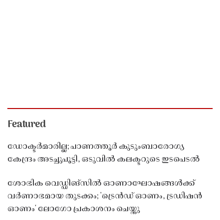
Featured
ഡോക്ടർമാരില്ല; പാണത്തൂർ കുടുംബാരോഗ്യ
കേന്ദ്രം അടച്ചുപൂട്ടി, ഒടുവിൽ കലക്ടറുടെ ഇടപെടൽ
ശോഭിക വെഡ്ഡിങ്സിൽ ഓണാഘോഷങ്ങൾക്ക്
വർണാഭമായ തുടക്കം; 'ട്രെൻഡ് ഓണം, ട്രഡിഷൻ
ഓണം' ലോഗോ പ്രകാശനം ചെയ്തു