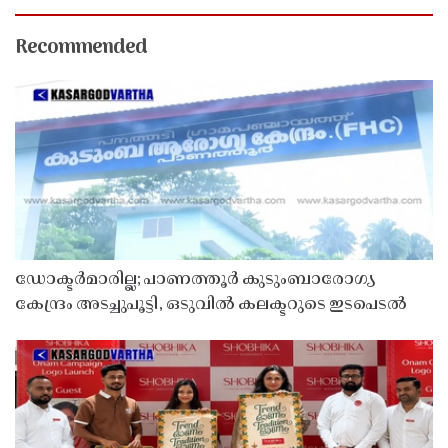
Recommended
ഡോക്ടർമാരില്ല; പാണത്തൂർ കുടുംബാരോഗ്യ
കേന്ദ്രം അടച്ചുപൂട്ടി, ഒടുവിൽ കലക്ടറുടെ ഇടപെടൽ