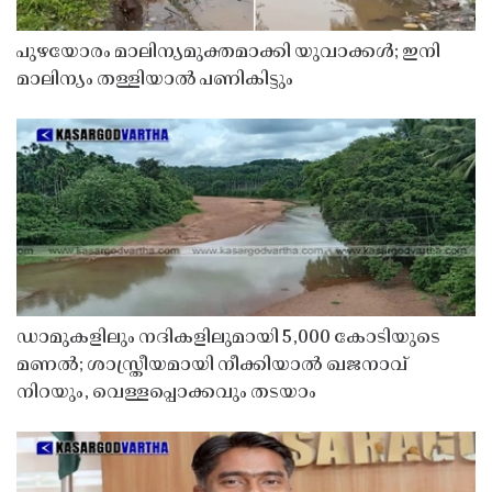
പുഴയോരം മാലിന്യമുക്തമാക്കി യുവാക്കൾ; ഇനി
മാലിന്യം തള്ളിയാൽ പണികിട്ടും
ഡാമുകളിലും നദികളിലുമായി 5,000 കോടിയുടെ
മണൽ; ശാസ്ത്രീയമായി നീക്കിയാൽ ഖജനാവ്
നിറയും, വെള്ളപ്പൊക്കവും തടയാം