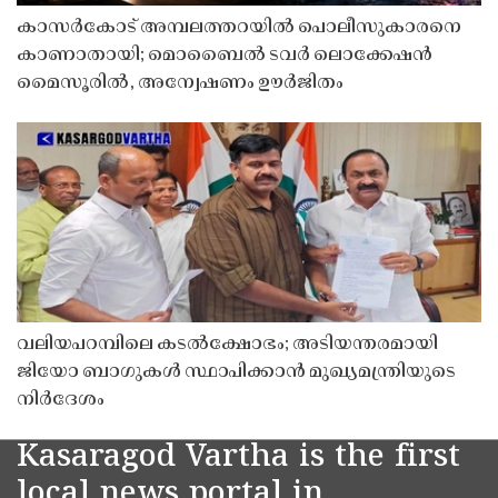
കാസർകോട് അമ്പലത്തറയിൽ പൊലീസുകാരനെ
കാണാതായി; മൊബൈൽ ടവർ ലൊക്കേഷൻ
മൈസൂരിൽ, അന്വേഷണം ഊർജിതം
വലിയപറമ്പിലെ കടൽക്ഷോഭം; അടിയന്തരമായി
ജിയോ ബാഗുകൾ സ്ഥാപിക്കാൻ മുഖ്യമന്ത്രിയുടെ
നിർദേശം
Kasaragod Vartha is the first
local news portal in