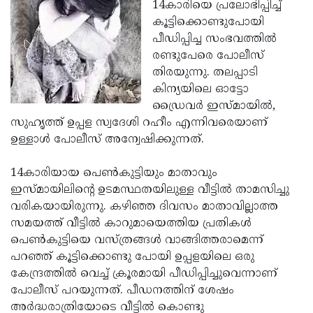
Election
14കാരിയെ പ്രലോഭിപ്പിച്ച്
Maha
കൂട്ടിക്കൊണ്ടുപോയി
Shivarathri
International
പീഡിപ്പിച്ച സംഭവത്തില്‍
Women's
രണ്ടുപേരെ പോലീസ്
Anti-
തിരയുന്നു. തലപ്പാടി
Day
Drug
Attukal
കിന്യയിലെ ഓട്ടോ
Campaign
Pongala
ഡ്രൈവര്‍ ഇസ്മായില്‍,
Holi
സുഹൃത്ത് ഉപ്പള സ്വദേശി റഹീം എന്നിവരെയാണ്
2025
2025
IPL
ഉള്ളാള്‍ പോലീസ് അന്വേഷിക്കുന്നത്.
2025
Eid
14കാരിയായ പെണ്‍കുട്ടിയും മാതാവും
Al-
Waqf
ഇസ്മായിലിന്റെ ഉടമസ്ഥതയിലുള്ള വീട്ടില്‍ താമസിച്ചു
Fitr
Bill
വരികയായിരുന്നു. കഴിഞ്ഞ ദിവസം മാതാവില്ലാത്ത
Vishu
സമയത്ത് വീട്ടില്‍ കാറുമായെത്തിയ പ്രതികള്‍
2025
Controversy
Festival
Good
പെണ്‍കുട്ടിയെ വസ്ത്രങ്ങള്‍ വാങ്ങിത്തരാമെന്ന്
2025
Friday
പറഞ്ഞ് കൂട്ടിക്കൊണ്ടു പോയി ഉപ്പളയിലെ ഒരു
Easter
കേന്ദ്രത്തില്‍ വെച്ച് ക്രൂരമായി പീഡിപ്പിച്ചുവെന്നാണ്
Observance
Sunday
By-
പോലീസ് പറയുന്നത്. പീഡനത്തിന് ശേഷം
2025
2025
Election
അര്‍ദ്ധരാത്രിയോടെ വീട്ടില്‍ കൊണ്ടു
Bihar