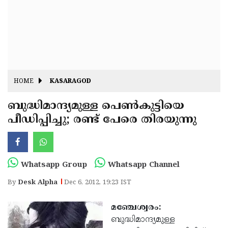
Fitr
May
Day
Eid
Al
Independence
Ad'ha
Day
Onam
HOME
KASARAGOD
J&K
State
ബുദ്ധിമാന്ദ്യമുള്ള പെണ്‍കുട്ടിയെ
Haryana
പീഡിപ്പിച്ചു; രണ്ട് പേരെ തിരയുന്നു
Assembly
State
Diwali
Elections
Assembly
Christmas
Elections
New-
Whatsapp Group
Whatsapp Channel
Year
Republic
By
Desk Alpha
Dec 6, 2012, 19:23 IST
Day
Budget
മഞ്ചേശ്വരം:
Delhi
ബുദ്ധിമാന്ദ്യമുള്ള