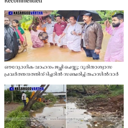
Recommended
ഔദ്യോഗിക വാഹനം ജപ്തി ചെയ്തു; ദുരിതാശ്വാസ
പ്രവർത്തനത്തിന് ടിപ്പറിൽ സഞ്ചരിച്ച് തഹസിൽദാർ