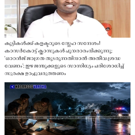
കുട്ടികൾക്ക് കളക്ടറുടെ സ്നേഹ സന്ദേശം!
കാസർകോട്ട് ക്ലാസുകൾ പുനരാരംഭിക്കുന്നു;
‘ഓറൻജ് ജാഗ്രത തുടരുന്നതിനാൽ അതീവ ശ്രദ്ധ
വേണം’; ഇഴ ജന്തുക്കളുടെ സാന്നിധ്യം പരിശോധിച്ച്
സുരക്ഷ ഉറപ്പുവരുത്തണം