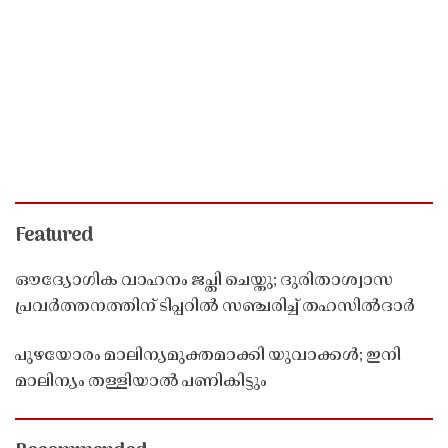
Featured
ഔദ്യോഗിക വാഹനം ജപ്തി ചെയ്തു; ദുരിതാശ്വാസ
പ്രവർത്തനത്തിന് ടിപ്പറിൽ സഞ്ചരിച്ച് തഹസിൽദാർ
പുഴയോരം മാലിന്യമുക്തമാക്കി യുവാക്കൾ; ഇനി
മാലിന്യം തള്ളിയാൽ പണികിട്ടും