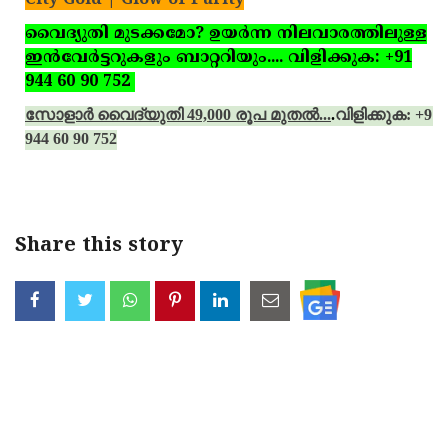
വൈദ്യുതി മുടക്കമോ? ഉയര്‍ന്ന നിലവാരത്തിലുള്ള
ഇന്‍വേര്‍ട്ടറുകളും ബാറ്ററിയും.... വിളിക്കുക: +91
944 60 90 752
സോളാര്‍ വൈദ്യുതി 49,000 രൂപ മുതല്‍...
.
വിളിക്കുക: +91
944 60 90 752
Share this story