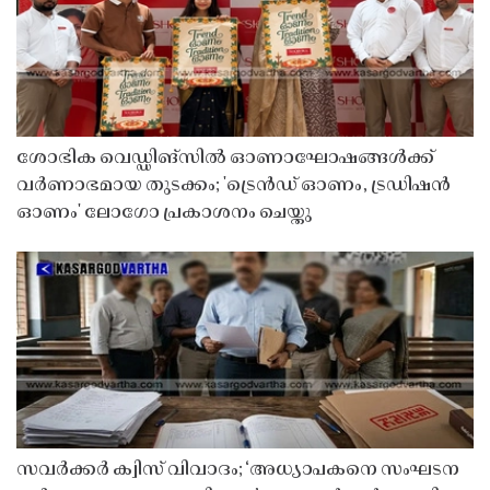
ശോഭിക വെഡ്ഡിങ്സിൽ ഓണാഘോഷങ്ങൾക്ക്
വർണാഭമായ തുടക്കം; 'ട്രെൻഡ് ഓണം, ട്രഡിഷൻ
ഓണം' ലോഗോ പ്രകാശനം ചെയ്തു
സവർക്കർ ക്വിസ് വിവാദം; ‘അധ്യാപകനെ സംഘടന