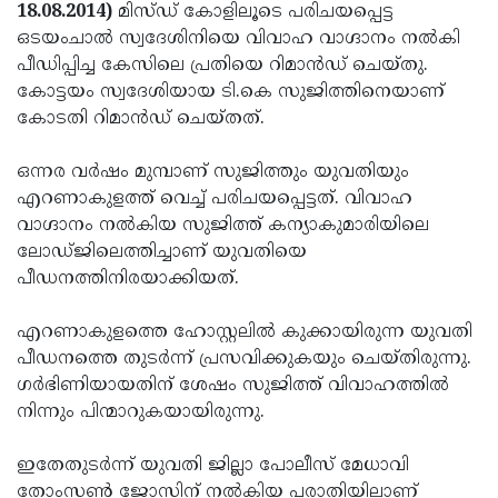
Election
Maha
18.08.2014)
മിസ്ഡ് കോളിലൂടെ പരിചയപ്പെട്ട
ഒടയംചാല്‍ സ്വദേശിനിയെ വിവാഹ വാഗ്ദാനം നല്‍കി
Shivarathri
International
പീഡിപ്പിച്ച കേസിലെ പ്രതിയെ റിമാന്‍ഡ് ചെയ്തു.
Women's
Anti-
കോട്ടയം സ്വദേശിയായ ടി.കെ സുജിത്തിനെയാണ്
കോടതി റിമാന്‍ഡ് ചെയ്തത്.
Day
Drug
Attukal
Campaign
Pongala
Holi
ഒന്നര വര്‍ഷം മുമ്പാണ് സുജിത്തും യുവതിയും
എറണാകുളത്ത് വെച്ച് പരിചയപ്പെട്ടത്. വിവാഹ
2025
2025
IPL
വാഗ്ദാനം നല്‍കിയ സുജിത്ത് കന്യാകുമാരിയിലെ
2025
Eid
ലോഡ്ജിലെത്തിച്ചാണ് യുവതിയെ
പീഡനത്തിനിരയാക്കിയത്.
Al-
Waqf
Fitr
Bill
Vishu
എറണാകുളത്തെ ഹോസ്റ്റലില്‍ കുക്കായിരുന്ന യുവതി
പീഡനത്തെ തുടര്‍ന്ന് പ്രസവിക്കുകയും ചെയ്തിരുന്നു.
2025
Controversy
Festival
Good
ഗര്‍ഭിണിയായതിന് ശേഷം സുജിത്ത് വിവാഹത്തില്‍
2025
Friday
Easter
നിന്നും പിന്മാറുകയായിരുന്നു.
Observance
Sunday
By-
ഇതേതുടര്‍ന്ന് യുവതി ജില്ലാ പോലീസ് മേധാവി
2025
2025
Election
Bihar
തോംസണ്‍ ജോസിന് നല്‍കിയ പരാതിയിലാണ്