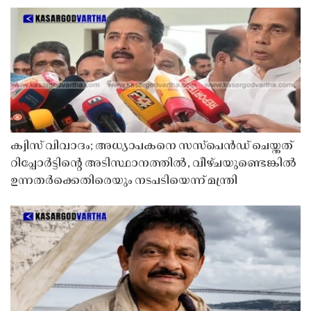
ക്വിസ് വിവാദം; അധ്യാപകനെ സസ്‌പെൻഡ് ചെയ്തത്
റിപ്പോർട്ടിൻ്റെ അടിസ്ഥാനത്തിൽ, വീഴ്ചയുണ്ടെങ്കിൽ
ഉന്നതർക്കെതിരെയും നടപടിയെന്ന് മന്ത്രി