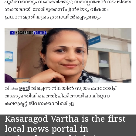
പൂർണമായും സംരക്ഷിക്കും’; സസ്പെൻഷൻ നടപടിയെ
ശക്തമായി നേരിടുമെന്ന് എൻടിയു, വിഷയം
പ്രധാനമന്ത്രിയുടെ ശ്രദ്ധയിൽപ്പെടുത്തും
വിഷം ഉള്ളിൽച്ചെന്ന നിലയിൽ സ്വയം കാറോടിച്ച്
ആശുപത്രിയിലെത്തി; ചികിത്സയിലായിരുന്ന
കലക്ട്രേറ്റ് ജീവനക്കാരി മരിച്ചു
Kasaragod Vartha is the first
local news portal in