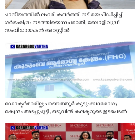
പാനീയത്തിൽ ലഹരി കലർത്തി നടിയെ പീഡിപ്പിച്ച്
ഗർഭഛിദ്രം നടത്തിയെന്ന പരാതി; ബോളിവുഡ്
സംവിധായകൻ അറസ്റ്റിൽ
ഡോക്ടർമാരില്ല; പാണത്തൂർ കുടുംബാരോഗ്യ
കേന്ദ്രം അടച്ചുപൂട്ടി, ഒടുവിൽ കലക്ടറുടെ ഇടപെടൽ