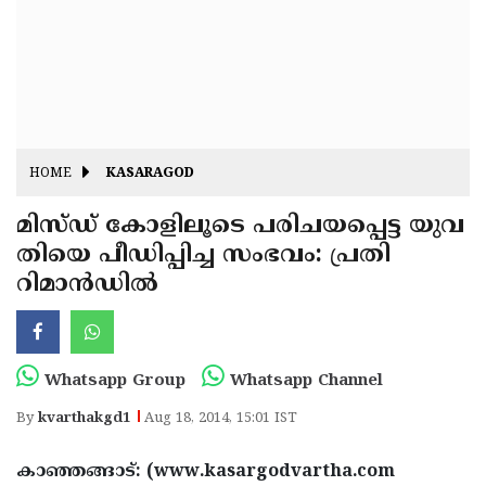
Fitr
May
Day
Eid
Al
Independence
Ad'ha
Day
Onam
HOME
KASARAGOD
J&K
State
മിസ്ഡ് കോളിലൂടെ പരിചയപ്പെട്ട യുവ
Haryana
തിയെ പീഡിപ്പിച്ച സംഭവം: പ്രതി
Assembly
State
Diwali
റിമാന്‍ഡില്‍
Elections
Assembly
Christmas
Elections
New-
Year
Republic
Whatsapp Group
Whatsapp Channel
Day
Budget
By
kvarthakgd1
Aug 18, 2014, 15:01 IST
Delhi
കാഞ്ഞങ്ങാട്: (www.kasargodvartha.com