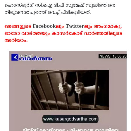
ഹൊസ്ദുര്‍ഗ് സി.ഐ ടി.പി സുമേഷ് സുജിത്തിനെ
Updates
Assembly
Kerala
തിരുവനന്തപുരത്ത് വെച്ച് പിടികൂടിയത്.
Polls
Local
Look
ഞങ്ങളുടെ
Facebook
ലും
Twitter
ലും അംഗമാകൂ.
Body
Back
ഓരോ വാര്‍ത്തയും കാസര്‍കോട് വാര്‍ത്തയിലൂടെ
Election
2025
അറിയാം.