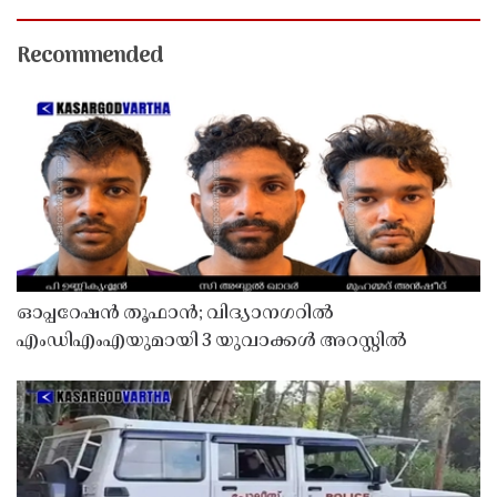
Recommended
ഓപ്പറേഷൻ തൂഫാൻ; വിദ്യാനഗറിൽ
എംഡിഎംഎയുമായി 3 യുവാക്കൾ അറസ്റ്റിൽ