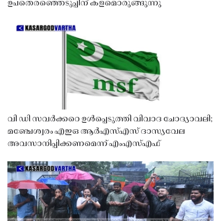
ഉപതെരഞ്ഞെടുപ്പിന് കളമൊരുങ്ങുന്നു
വി ഡി സവർക്കറെ ഉൾപ്പെടുത്തി വിവാദ ചോദ്യാവലി;
മഞ്ചേശ്വരം എഇഒ ആർഎസ്എസ് ദാസ്യവേല
അവസാനിപ്പിക്കണമെന്ന് എംഎസ്എഫ്