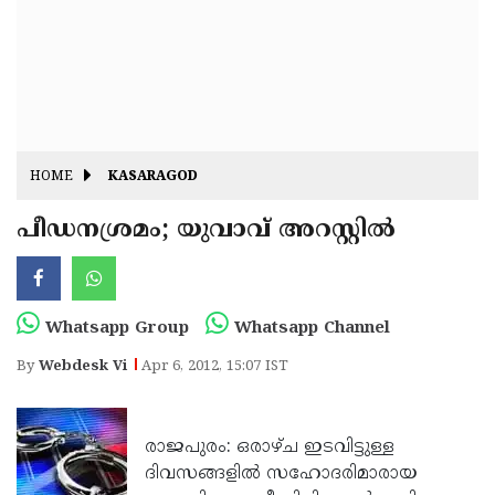
Fitr
May
Day
Eid
Al
Independence
Ad'ha
Day
Onam
HOME
KASARAGOD
J&K
State
പീഡനശ്രമം; യുവാവ് അറസ്റ്റില്‍
Haryana
Assembly
State
Diwali
Elections
Assembly
Christmas
Whatsapp Group
Whatsapp Channel
Elections
New-
By
Webdesk Vi
Apr 6, 2012, 15:07 IST
Year
Republic
Day
Budget
രാജപുരം: ഒരാഴ്ച ഇടവിട്ടുള്ള
Delhi
ദിവസങ്ങളില്‍ സഹോദരിമാരായ