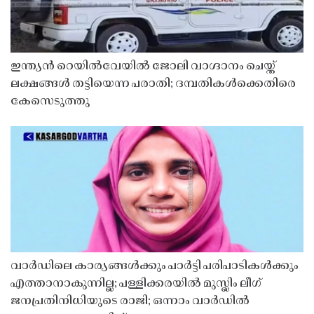
ഇന്ത്യൻ റെയിൽവേയിൽ ജോലി വാഗ്ദാനം ചെയ്ത്
ലക്ഷങ്ങൾ തട്ടിയെന്ന പരാതി; ദമ്പതികൾക്കെതിരെ
കേസെടുത്തു
വാർഡിലെ കാര്യങ്ങൾക്കും പാർട്ടി പരിപാടികൾക്കും
എത്താനാകുന്നില്ല; പള്ളിക്കരയിൽ മുസ്ലിം ലീഗ്
ജനപ്രതിനിധിയുടെ രാജി; ഒന്നാം വാർഡിൽ