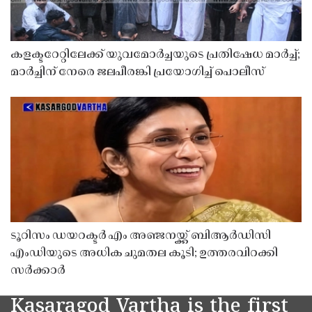
കളക്ടറേറ്റിലേക്ക് യുവമോർച്ചയുടെ പ്രതിഷേധ മാർച്ച്;
മാർച്ചിന് നേരെ ജലപീരങ്കി പ്രയോഗിച്ച് പൊലീസ്
ടൂറിസം ഡയറക്ടർ എം അഞ്ജനയ്ക്ക് ബിആർഡിസി
എംഡിയുടെ അധിക ചുമതല കൂടി; ഉത്തരവിറക്കി
സർക്കാർ
Kasaragod Vartha is the first