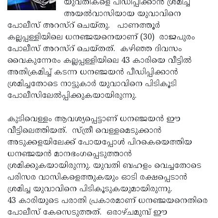
യുവതികളെ പീഡിപ്പിക്കാന്‍ ശ്രമിച്ച
Election
Maha
അയല്‍വാസിയായ യുവാവിനെ
Shivarathri
International
പോലീസ് അറസ്റ് ചെയ്തു. പാണത്തൂര്‍
കല്ലപ്പള്ളിയിലെ ധനഞ്ജയനെയാണ് (30) രാജപുരം
Women's
Anti-
പോലീസ് അറസ്റ് ചെയ്തത്. കഴിഞ്ഞ ദിവസം
Day
Drug
Attukal
വൈകുന്നേരം കല്ലപ്പള്ളിയിലെ 43 കാരിയെ വീട്ടില്‍
അതിക്രമിച്ച് കടന്ന ധനഞ്ജയന്‍ പീഡിപ്പിക്കാന്‍
Campaign
Pongala
Holi
ശ്രമിച്ചതോടെ നാട്ടുകാര്‍ യുവാവിനെ പിടികൂടി
2025
2025
IPL
പോലീസിലേല്‍പ്പിക്കുകയായിരുന്നു.
2025
Eid
കുടിവെള്ളം ആവശ്യപ്പെട്ടാണ് ധനഞ്ജയന്‍ ഈ
Al-
Waqf
വീട്ടിലെത്തിയത്. സ്ത്രീ വെള്ളമെടുക്കാന്‍
അടുക്കളയിലേക്ക് പോയപ്പോള്‍ പിറകെയെത്തിയ
Fitr
Bill
Vishu
ധനഞ്ജയന്‍ മാനഭംഗപ്പെടുത്താന്‍
2025
Controversy
Festival
Good
ശ്രമിക്കുകയായിരുന്നു. യുവതി ബഹളം വെച്ചതോടെ
പരിസര വാസികളെത്തുകയും ഓടി രക്ഷപ്പെടാന്‍
2025
Friday
Easter
ശ്രമിച്ച യുവാവിനെ പിടികൂടുകയുമായിരുന്നു.
Observance
Sunday
By-
43 കാരിയുടെ പരാതി പ്രകാരമാണ് ധനഞ്ജയനെതിരെ
2025
പോലീസ് കേസെടുത്തത്. ഒരാഴ്ചമുമ്പ് ഈ
2025
Election
Bihar