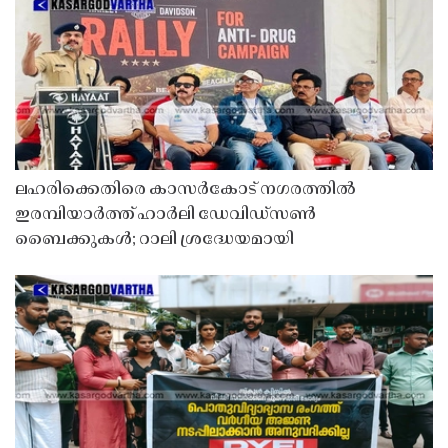
ലഹരിക്കെതിരെ കാസർകോട് നഗരത്തിൽ
ഇരമ്പിയാർത്ത് ഹാർലി ഡേവിഡ്‌സൺ
ബൈക്കുകൾ; റാലി ശ്രദ്ധേയമായി