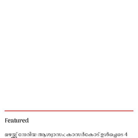
Featured
മഴയ്ക്ക് നേരിയ ആശ്വാസം; കാസർകോട് ഉൾപ്പെടെ 4