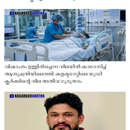
വിഷാംശം ഉള്ളിൽച്ചെന്ന നിലയിൽ കാറോടിച്ച്
ആശുപത്രിയിലെത്തി; കളക്ടറേറ്റിലെ യുഡി
ക്ലർക്കിൻ്റെ നില അതീവ ഗുരുതരം