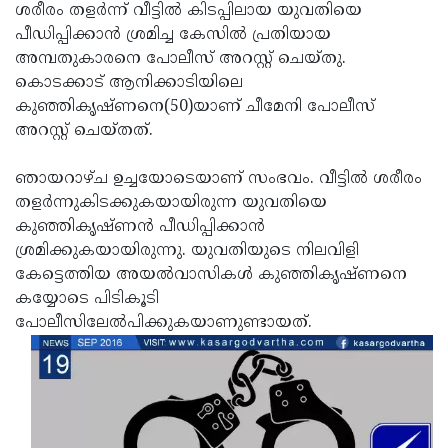
Election
Maha
ശരീരം തളര്‍ന്ന് വീട്ടില്‍ കിടപ്പിലായ യുവതിയെ
പീഡിപ്പിക്കാന്‍ ശ്രമിച്ച കേസില്‍ പ്രതിയായ
Shivarathri
International
അമ്പതുകാരനെ പോലീസ് അറസ്റ്റ് ചെയ്തു.
Women's
Anti-
കൊടക്കാട് ആനിക്കാടിയിലെ
കുഞ്ഞികൃഷ്ണനെ(50)യാണ് ചീമേനി പോലീസ്
Day
Drug
Attukal
അറസ്റ്റ് ചെയ്തത്.
Campaign
Pongala
Holi
ഞായറാഴ്ച ഉച്ചയോടെയാണ് സംഭവം. വീട്ടില്‍ ശരീരം
2025
2025
IPL
തളര്‍ന്നുകിടക്കുകയായിരുന്ന യുവതിയെ
2025
Eid
കുഞ്ഞികൃഷ്ണന്‍ പീഡിപ്പിക്കാന്‍
ശ്രമിക്കുകയായിരുന്നു. യുവതിയുടെ നിലവിളി
Al-
Waqf
കേട്ടെത്തിയ അയല്‍വാസികള്‍ കുഞ്ഞികൃഷ്ണനെ
Fitr
Bill
Vishu
കയ്യോടെ പിടികൂടി
പോലീസിലേല്‍പിക്കുകയാണുണ്ടായത്.
2025
Controversy
Festival
Good
2025
Friday
Easter
Observance
Sunday
By-
2025
2025
Election
Bihar