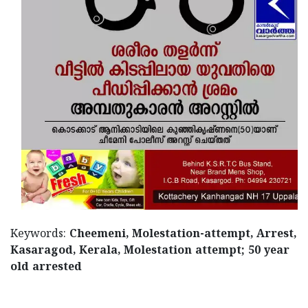
Updates
Assembly
Kerala
Polls
Local
Look
Body
Back
Election
2025
Keywords:
Cheemeni, Molestation-attempt, Arrest,
Kasaragod, Kerala, Molestation attempt; 50 year
old arrested