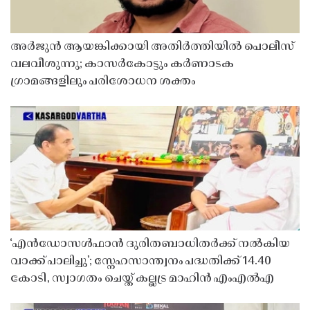
അർജുൻ ആയങ്കിക്കായി അതിർത്തിയിൽ പൊലീസ്
വലവീശുന്നു; കാസർകോട്ടും കർണാടക
ഗ്രാമങ്ങളിലും പരിശോധന ശക്തം
‘എൻഡോസൾഫാൻ ദുരിതബാധിതർക്ക് നൽകിയ
വാക്ക് പാലിച്ചു’; സ്നേഹസാന്ത്വനം പദ്ധതിക്ക് 14.40
കോടി, സ്വാഗതം ചെയ്ത് കല്ലട്ര മാഹിൻ എംഎൽഎ