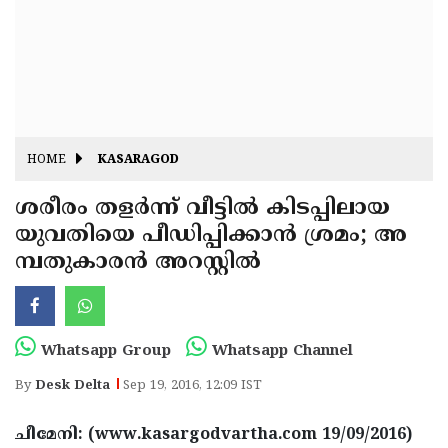
Fitr
May
Day
Eid
Al
Independence
Ad'ha
Day
Onam
HOME
KASARAGOD
J&K
State
ശരീരം തളര്‍ന്ന് വീട്ടില്‍ കിടപ്പിലായ
Haryana
യുവതിയെ പീഡിപ്പിക്കാന്‍ ശ്രമം; അ
Assembly
State
Diwali
മ്പതുകാരന്‍ അറസ്റ്റില്‍
Elections
Assembly
Christmas
Elections
New-
Year
Republic
Whatsapp Group
Whatsapp Channel
Day
Budget
By
Desk Delta
Sep 19, 2016, 12:09 IST
Delhi
ചീമേനി: (www.kasargodvartha.com 19/09/2016)