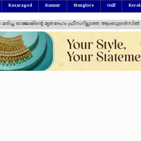
Kasaragod
Kannur
Manglore
Gulf
Keral