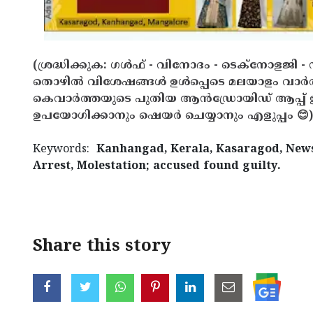
(ശ്രദ്ധിക്കുക: ഗൾഫ് - വിനോദം - ടെക്നോളജി - 
തൊഴിൽ വിശേഷങ്ങൾ ഉൾപ്പെടെ മലയാളം വാർ
കെവാർത്തയുടെ പുതിയ ആൻഡ്രോയിഡ് ആപ്പ് ഇവ
ഉപയോഗിക്കാനും ഷെയർ ചെയ്യാനും എളുപ്പം 😊)
Keywords:
Kanhangad, Kerala, Kasaragod, News,
Arrest, Molestation; accused found guilty.
< !- START disable copy paste -->
Share this story