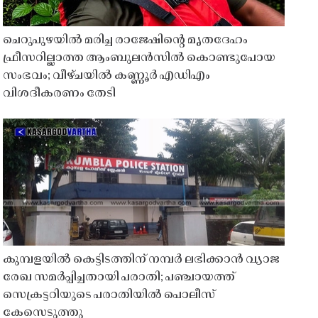
ചെറുപുഴയിൽ മരിച്ച രാജേഷിൻ്റെ മൃതദേഹം
ഫ്രീസറില്ലാത്ത ആംബുലൻസിൽ കൊണ്ടുപോയ
സംഭവം; വീഴ്ചയിൽ കണ്ണൂർ എഡിഎം
വിശദീകരണം തേടി
കുമ്പളയിൽ കെട്ടിടത്തിന് നമ്പർ ലഭിക്കാൻ വ്യാജ
രേഖ സമർപ്പിച്ചതായി പരാതി; പഞ്ചായത്ത്
സെക്രട്ടറിയുടെ പരാതിയിൽ പൊലീസ്
കേസെടുത്തു