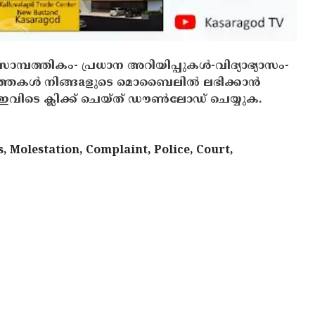
സാമ്പത്തികം- പ്രധാന അറിയിപ്പുകൾ-വിദ്യാഭ്യാസം-
ത്തകൾ നിങ്ങaളുടെ മൊബൈലിൽ ലഭിക്കാൻ
ിടെ ക്ലിക്ക് ചെയ്ത് ഡൗൺലോഡ് ചെയ്യുക.
 Molestation, Complaint, Police, Court,