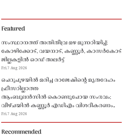
Featured
സംസ്ഥാനത്ത് അതിതീവ്ര മഴ മുന്നറിയിപ്പ്;
കോഴിക്കോട്, വയനാട്, കണ്ണൂർ, കാസർകോട്
ജില്ലകളിൽ റെഡ് അലർട്ട്
Fri,7 Aug 2026
ചെറുപുഴയിൽ മരിച്ച രാജേഷിൻ്റെ മൃതദേഹം
ഫ്രീസറില്ലാത്ത
ആംബുലൻസിൽ കൊണ്ടുപോയ സംഭവം;
വീഴ്ചയിൽ കണ്ണൂർ എഡിഎം വിശദീകരണം
തേടി
Fri,7 Aug 2026
Recommended