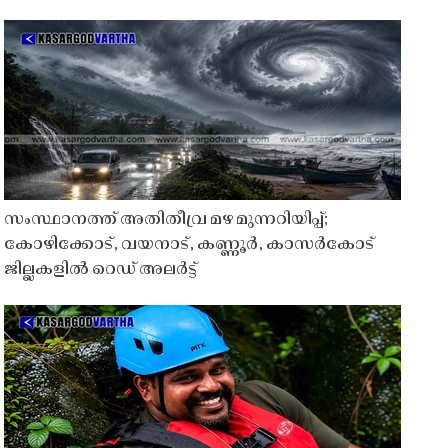
സംസ്ഥാനത്ത് അതിതീവ്ര മഴ മുന്നറിയിപ്പ്;
കോഴിക്കോട്, വയനാട്, കണ്ണൂർ, കാസർകോട്
ജില്ലകളിൽ റെഡ് അലർട്ട്