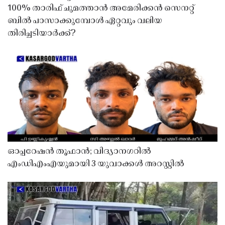
100% താരിഫ് ചുമത്താൻ അമേരിക്കൻ സെനറ്റ്
ബിൽ പാസാക്കുമ്പോൾ ഏറ്റവും വലിയ
തിരിച്ചടിയാർക്ക്?
ഓപ്പറേഷൻ തൂഫാൻ; വിദ്യാനഗറിൽ
എംഡിഎംഎയുമായി 3 യുവാക്കൾ അറസ്റ്റിൽ