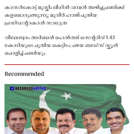
കാസർകോട്ട് മുസ്ലിം ലീഗിൽ വമ്പൻ അഴിച്ചുപണിക്ക്
കളമൊരുങ്ങുന്നു; മുനീർ ഹാജി പുതിയ
പ്രസിഡൻ്റാകാൻ സാധ്യത
നീലേശ്വരം അർബൻ ഹെൽത്ത് സെൻ്ററിന് 1.43
കോടിയുടെ പുതിയ കെട്ടിടം; പഴയ ബഡ്സ് സ്കൂൾ
പൊളിച്ച് പണിയും
Recommended