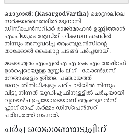
മൊഗ്രാൽ: (KasargodVartha)
മൊഗ്രാലിലെ
സർക്കാർതലത്തിൽ യൂനാനി
ഡിസ്പെൻസറിക്ക് രാജ്‌മോഹൻ ഉണ്ണിത്താൻ
എംപിയുടെ ആസ്തി വികസന ഫണ്ടിൽ
നിന്നും അനുവദിച്ച ആംബുലൻസിന്റെ
താക്കോൽ കൈമാറ്റ ചടങ്ങ് ചർച്ചയായി.
മഞ്ചേശ്വരം എംഎൽഎ എ കെ എം അഷ്റഫ്
ഉൾപ്പെടെയുള്ള മുസ്ലിം ലീഗ് - കോൺഗ്രസ്
നേതാക്കളും ത്രിതല പഞ്ചായത്ത്
ജനപ്രതിനിധികളും പരിപാടിയിൽ നിന്നും
വിട്ടു നിന്നത് യുഡിഎഫിനുള്ളിൽ ചർച്ചയായി.
വ്യാഴാഴ്ച ഉച്ചയോടെയാണ് ആംബുലൻസ്
ഫ്ലാഗ് ഓഫ് കർമ്മം ഡിസ്പെൻസറി
പരിസരത്ത് നടന്നത്.
ചർച്ച തെരെഞ്ഞടുപ്പിന്