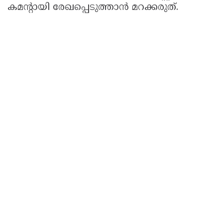
കമന്റായി രേഖപ്പെടുത്താൻ മറക്കരുത്.