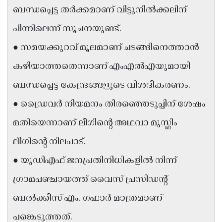
ബന്ധപ്പെട്ട തർക്കമാണ് വിട്ടുനിൽക്കലിന്
Updates
Assembly
Kerala
പിന്നിലെന്ന് സൂചനയുണ്ട്.
Polls
Local
Look
● സമയക്കുറവ് മൂലമാണ് ചടങ്ങിനെത്താൻ
Body
Back
കഴിയാത്തതെന്നാണ് എംഎൽഎയുമായി
Election
2025
ബന്ധപ്പെട്ട കേന്ദ്രങ്ങളുടെ വിശദീകരണം.
● ഡ്രൈവർ നിയമനം തിരഞ്ഞെടുപ്പിന് ശേഷം
മതിയെന്നാണ് ലീഗിന്റെ അഥവാ മുസ്ലിം
ലീഗിന്റെ നിലപാട്.
● യുഡിഎഫ് ജനപ്രതിനിധികളിൽ നിന്ന്
ഗ്രാമപഞ്ചായത്ത് വൈസ് പ്രസിഡന്റ്
ബൽക്കീസ് എം. ഗഫാർ മാത്രമാണ്
പങ്കെടുത്തത്.