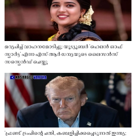
മദ്യപിച്ച് വാഹനമോടിച്ചു; യൂട്യൂബർ 'ഹെലൻ ഓഫ്
സ്പാർട്ട' എന്ന എസ് ആർ ധന്യയുടെ ലൈസൻസ്
സസ്പെൻഡ് ചെയ്തു ​​​​​​​
'ഫ്രണ്ട്' ട്രംപിന്റെ ചതി, കബളിപ്പിക്കപ്പെടുന്നത് ഇന്ത്യ;