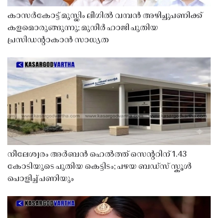
കാസർകോട്ട് മുസ്ലിം ലീഗിൽ വമ്പൻ അഴിച്ചുപണിക്ക്
കളമൊരുങ്ങുന്നു; മുനീർ ഹാജി പുതിയ
പ്രസിഡൻ്റാകാൻ സാധ്യത
നീലേശ്വരം അർബൻ ഹെൽത്ത് സെൻ്ററിന് 1.43
കോടിയുടെ പുതിയ കെട്ടിടം; പഴയ ബഡ്സ് സ്കൂൾ
പൊളിച്ച് പണിയും