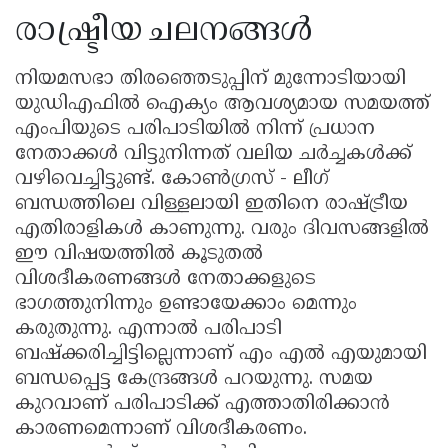
രാഷ്ട്രീയ ചലനങ്ങൾ
നിയമസഭാ തിരഞ്ഞെടുപ്പിന് മുന്നോടിയായി
യുഡിഎഫിൽ ഐക്യം ആവശ്യമായ സമയത്ത്
എംപിയുടെ പരിപാടിയിൽ നിന്ന് പ്രധാന
നേതാക്കൾ വിട്ടുനിന്നത് വലിയ ചർച്ചകൾക്ക്
വഴിവെച്ചിട്ടുണ്ട്. കോൺഗ്രസ് - ലീഗ്
ബന്ധത്തിലെ വിള്ളലായി ഇതിനെ രാഷ്ട്രീയ
എതിരാളികൾ കാണുന്നു. വരും ദിവസങ്ങളിൽ
ഈ വിഷയത്തിൽ കൂടുതൽ
വിശദീകരണങ്ങൾ നേതാക്കളുടെ
ഭാഗത്തുനിന്നും ഉണ്ടായേക്കാം മെന്നും
കരുതുന്നു. എന്നാൽ പരിപാടി
ബഷ്ക്കരിച്ചിട്ടില്ലെന്നാണ് എം എൽ എയുമായി
ബന്ധപ്പെട്ട കേന്ദ്രങ്ങൾ പറയുന്നു. സമയ
കുറവാണ് പരിപാടിക്ക് എത്താതിരിക്കാൻ
കാരണമെന്നാണ് വിശദീകരണം.