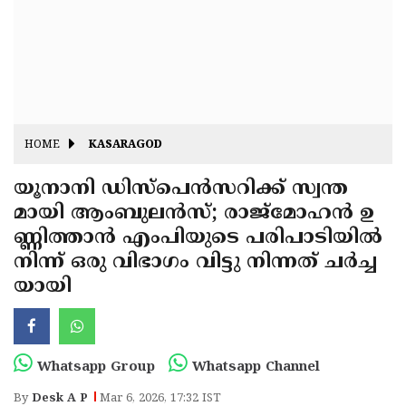
Fitr
May
Day
Eid
Al
Independence
Ad'ha
Day
Onam
HOME
KASARAGOD
J&K
State
യൂനാനി ഡിസ്പെൻസറിക്ക് സ്വന്ത
Haryana
മായി ആംബുലൻസ്; രാജ്‌മോഹൻ ഉ
Assembly
State
Diwali
ണ്ണിത്താൻ എംപിയുടെ പരിപാടിയിൽ
Elections
Assembly
Christmas
നിന്ന് ഒരു വിഭാഗം വിട്ടു നിന്നത് ചർച്ച
Elections
യായി
New-
Year
Republic
Day
Budget
Whatsapp Group
Whatsapp Channel
Delhi
By
Desk A P
Mar 6, 2026, 17:32 IST