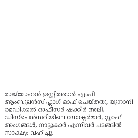
രാജ്‌മോഹൻ ഉണ്ണിത്താൻ എംപി
ആംബുലൻസ് ഫ്ലാഗ് ഓഫ് ചെയ്തതു. യൂനാനി
മെഡിക്കൽ ഓഫീസർ ഷക്കീർ അലി,
ഡിസ്പെൻസറിയിലെ ഡോക്ടർമാർ, സ്റ്റാഫ്
അംഗങ്ങൾ, നാട്ടുകാർ എന്നിവർ ചടങ്ങിൽ
സാക്ഷ്യം വഹിച്ചു.