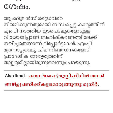
ശേഷം.
ആംബുലൻസ് ഡ്രൈവറെ
നിയമിക്കുന്നതുമായി ബന്ധപ്പെട്ട കാര്യത്തിൽ
എംപി നടത്തിയ ഇടപെടലുകളോടുള്ള
വിയോജിപ്പാണ് ബഹിഷ്കരണത്തിലേക്ക്
നയിച്ചതെന്നാണ് റിപ്പോർട്ടുകൾ. എംപി
മുന്നോട്ടുവെച്ച ചില നിബന്ധനകളോട്
പ്രാദേശിക നേതൃത്വത്തിന്
താല്പര്യമില്ലായിരുന്നുവെന്നും പറയുന്നു.
Also Read -
കാസർകോട്ട് മുസ്ലിം ലീഗിൽ വമ്പൻ
അഴിച്ചുപണിക്ക് കളമൊരുങ്ങുന്നു; മുനീർ
ഹാജി പുതിയ പ്രസിഡൻ്റാകാൻ സാധ്യത