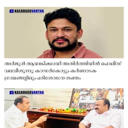
അർജുൻ ആയങ്കിക്കായി അതിർത്തിയിൽ പൊലീസ്
വലവീശുന്നു; കാസർകോട്ടും കർണാടക
ഗ്രാമങ്ങളിലും പരിശോധന ശക്തം