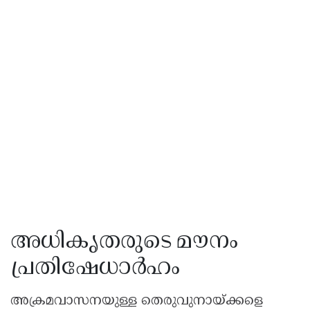
അധികൃതരുടെ മൗനം
പ്രതിഷേധാർഹം
അക്രമവാസനയുള്ള തെരുവുനായ്ക്കളെ