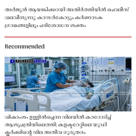
അർജുൻ ആയങ്കിക്കായി അതിർത്തിയിൽ പൊലീസ്
വലവീശുന്നു; കാസർകോട്ടും കർണാടക
ഗ്രാമങ്ങളിലും പരിശോധന ശക്തം
Recommended
വിഷാംശം ഉള്ളിൽച്ചെന്ന നിലയിൽ കാറോടിച്ച്
ആശുപത്രിയിലെത്തി; കളക്ടറേറ്റിലെ യുഡി
ക്ലർക്കിൻ്റെ നില അതീവ ഗുരുതരം