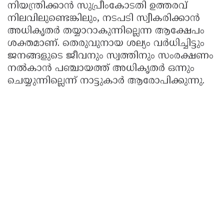
നിയന്ത്രിക്കാൻ സുപ്രീംകോടതി ഉത്തരവ്
നിലവിലുണ്ടെങ്കിലും, നടപടി സ്വീകരിക്കാൻ
അധികൃതർ തയ്യാറാകുന്നില്ലെന്ന ആക്ഷേപം
ശക്തമാണ്. തെരുവുനായ ശല്യം വർധിച്ചിട്ടും
ജനങ്ങളുടെ ജീവനും സ്വത്തിനും സംരക്ഷണം
നൽകാൻ പഞ്ചായത്ത് അധികൃതർ ഒന്നും
ചെയ്യുന്നില്ലെന്ന് നാട്ടുകാർ ആരോപിക്കുന്നു.