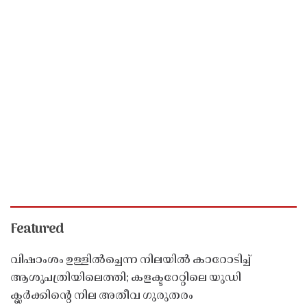
Featured
വിഷാംശം ഉള്ളിൽച്ചെന്ന നിലയിൽ കാറോടിച്ച്
ആശുപത്രിയിലെത്തി; കളക്ടറേറ്റിലെ യുഡി
ക്ലർക്കിൻ്റെ നില അതീവ ഗുരുതരം