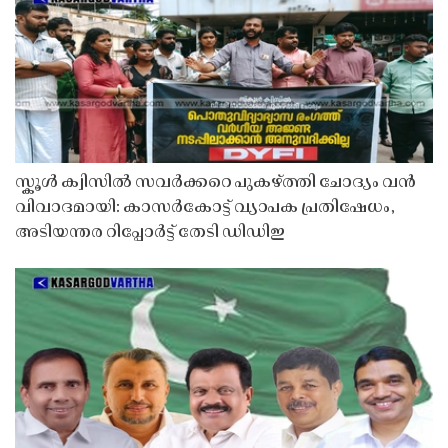
സ്കൂൾ ക്വിസിൽ സവർക്കറെ പുകഴ്ത്തി ചോദ്യം വൻ
വിവാദമായി: കാസർകോട്ട് വ്യാപക പ്രതിഷേധം,
അടിയന്തര റിപ്പോർട്ട് തേടി ഡിഡിഇ