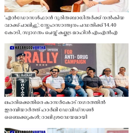
‘എൻഡോസൾഫാൻ ദുരിതബാധിതർക്ക് നൽകിയ
വാക്ക് പാലിച്ചു’; സ്നേഹസാന്ത്വനം പദ്ധതിക്ക് 14.40
കോടി, സ്വാഗതം ചെയ്ത് കല്ലട്ര മാഹിൻ എംഎൽഎ
ലഹരിക്കെതിരെ കാസർകോട് നഗരത്തിൽ
ഇരമ്പിയാർത്ത് ഹാർലി ഡേവിഡ്‌സൺ
ബൈക്കുകൾ; റാലി ശ്രദ്ധേയമായി