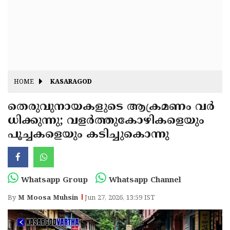
Fitr
May
Day
Eid
Al
Independence
Ad'ha
Day
Onam
HOME
KASARAGOD
J&K
State
തെരുവുനായകളുടെ ആക്രമണം വർ
Haryana
ധിക്കുന്നു; വളർത്തുകോഴികളെയും
Assembly
State
Diwali
പൂച്ചകളെയും കടിച്ചുകൊന്നു
Elections
Assembly
Christmas
Elections
New-
Year
Republic
Whatsapp Group
Whatsapp Channel
Day
Budget
By
M Moosa Muhsin
Jun 27, 2026, 13:59 IST
Delhi