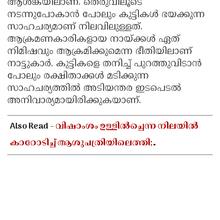
ആശങ്കയിലാണ്. തെരുവിലൂടെ
നടന്നുപോകാൻ പോലും കുട്ടികൾ ഭയക്കുന്ന
സാഹചര്യമാണ് നിലവിലുള്ളത്.
ആക്രമണകാരികളായ നായ്ക്കൾ ഏത്
നിമിഷവും ആക്രമിക്കുമെന്ന ഭീതിയിലാണ്
നാട്ടുകാർ. കുട്ടികളെ തനിച്ച് പുറത്തുവിടാൻ
പോലും രക്ഷിതാക്കൾ മടിക്കുന്ന
സാഹചര്യത്തിൽ അടിയന്തര ഇടപെടൽ
അനിവാര്യമായിരിക്കുകയാണ്.
Also Read -
വിഷാംശം ഉള്ളിൽച്ചെന്ന നിലയിൽ
കാറോടിച്ച് ആശുപത്രിയിലെത്തി;
കളക്ടറേറ്റിലെ യുഡി ക്ലർക്കിൻ്റെ നില അതീവ
ഗുരുതരം