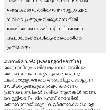
കഴിയാത്ത സാഹചര്യമെന്ന് നാട്ടുകാർ
Updates
Assembly
Kerala
● ആക്രമണകാരികളായ നായ്ക്കൾ ഏത്
Polls
Local
Look
നിമിഷവും ആക്രമിക്കുമെന്ന ഭീതി
Body
Back
● അടിയന്തര നടപടി സ്വീകരിക്കാത്ത
Election
2025
പഞ്ചായത്ത് അധികൃതർക്കെതിരെ
പ്രതിഷേധം
കാസർകോട്: (KasargodVartha)
മൊഗ്രാലിലും പരിസരപ്രദേശങ്ങളിലും
തെരുവുനായ ശല്യം രൂക്ഷമാകുന്നു.
വളർത്തുമൃഗങ്ങളെ അക്രമിച്ചു കൊല്ലുന്ന
നായ്ക്കൂട്ടങ്ങളുടെ ശല്യം കാരണം
പ്രദേശവാസികൾ വലിയ ആശങ്കയിലാണ്.
വെള്ളിയാഴ്ച ടിവിഎസ് റോഡിൽ
തെരുവുനായ്ക്കൂട്ടം വളർത്തുകോഴികളെ