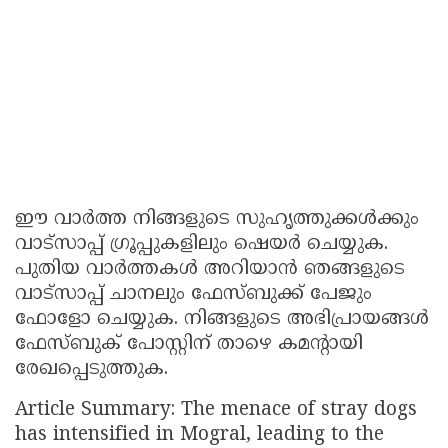
ഈ വാർത്ത നിങ്ങളുടെ സുഹൃത്തുക്കൾക്കും
വാട്സാപ്പ് ഗ്രൂപ്പുകളിലും ഷെയർ ചെയ്യുക.
പുതിയ വാർത്തകൾ അറിയാൻ ഞങ്ങളുടെ
വാട്സാപ്പ് ചാനലും ഫേസ്ബുക്ക് പേജും
ഫോളോ ചെയ്യുക. നിങ്ങളുടെ അഭിപ്രായങ്ങൾ
ഫേസ്ബുക് പോസ്റ്റിന് താഴെ കമൻ്റായി
രേഖപ്പെടുത്തുക.
Article Summary: The menace of stray dogs
has intensified in Mogral, leading to the