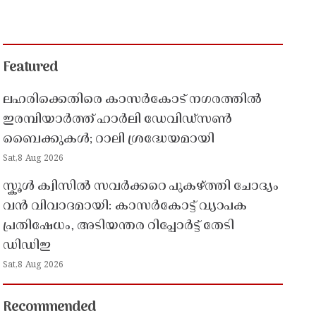
Featured
ലഹരിക്കെതിരെ കാസർകോട് നഗരത്തിൽ
ഇരമ്പിയാർത്ത് ഹാർലി ഡേവിഡ്‌സൺ
ബൈക്കുകൾ; റാലി ശ്രദ്ധേയമായി
Sat,8 Aug 2026
സ്കൂൾ ക്വിസിൽ സവർക്കറെ പുകഴ്ത്തി ചോദ്യം
വൻ വിവാദമായി: കാസർകോട്ട് വ്യാപക
പ്രതിഷേധം, അടിയന്തര റിപ്പോർട്ട് തേടി
ഡിഡിഇ
Sat,8 Aug 2026
Recommended