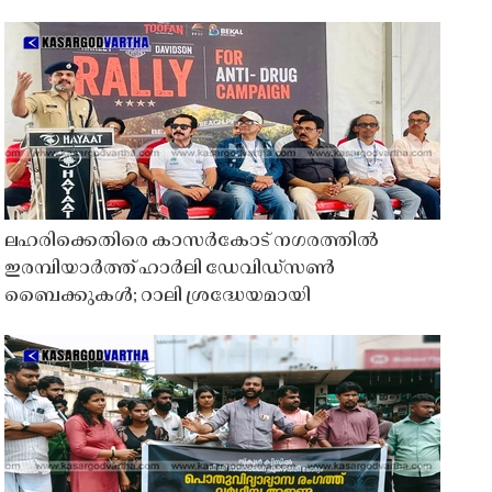
ലഹരിക്കെതിരെ കാസർകോട് നഗരത്തിൽ
ഇരമ്പിയാർത്ത് ഹാർലി ഡേവിഡ്‌സൺ
ബൈക്കുകൾ; റാലി ശ്രദ്ധേയമായി