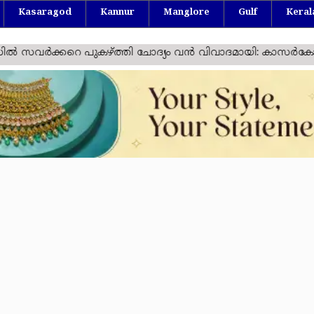
Kasaragod
Kannur
Manglore
Gulf
Keral