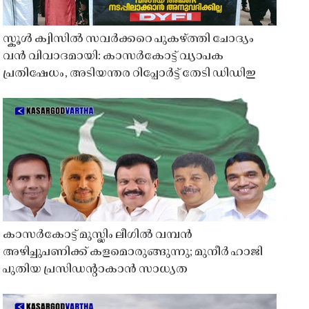
സ്കൂൾ ക്വിസിൽ സവർക്കറെ പുകഴ്ത്തി ചോദ്യം
വൻ വിവാദമായി: കാസർകോട്ട് വ്യാപക
പ്രതിഷേധം, അടിയന്തര റിപ്പോർട്ട് തേടി ഡിഡിഇ
കാസർകോട്ട് മുസ്ലിം ലീഗിൽ വമ്പൻ
അഴിച്ചുപണിക്ക് കളമൊരുങ്ങുന്നു; മുനീർ ഹാജി
പുതിയ പ്രസിഡൻ്റാകാൻ സാധ്യത