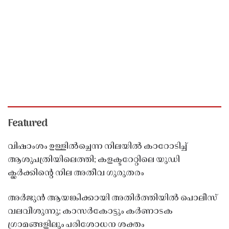
Featured
വിഷാംശം ഉള്ളിൽച്ചെന്ന നിലയിൽ കാറോടിച്ച്
ആശുപത്രിയിലെത്തി; കളക്ടറേറ്റിലെ യുഡി
ക്ലർക്കിൻ്റെ നില അതീവ ഗുരുതരം
അർജുൻ ആയങ്കിക്കായി അതിർത്തിയിൽ പൊലീസ്
വലവീശുന്നു; കാസർകോട്ടും കർണാടക
ഗ്രാമങ്ങളിലും പരിശോധന ശക്തം