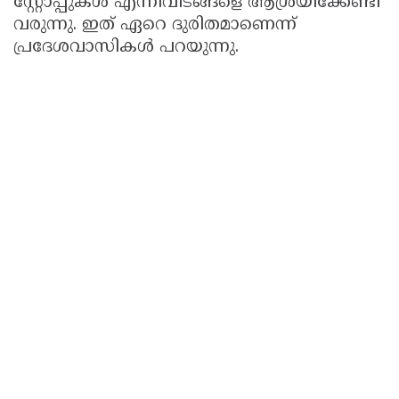
സ്റ്റോപ്പുകൾ എന്നിവിടങ്ങളെ ആശ്രയിക്കേണ്ടി
വരുന്നു. ഇത് ഏറെ ദുരിതമാണെന്ന്
പ്രദേശവാസികൾ പറയുന്നു.