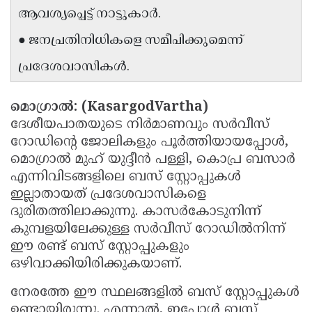
ആവശ്യപ്പെട്ട് നാട്ടുകാർ.
Updates
Assembly
Kerala
● ജനപ്രതിനിധികളെ സമീപിക്കുമെന്ന്
Polls
Local
Look
പ്രദേശവാസികൾ.
Body
Back
Election
2025
മൊഗ്രാൽ: (KasargodVartha)
ദേശീയപാതയുടെ നിർമാണവും സർവീസ്
റോഡിന്റെ ജോലികളും പൂർത്തിയായപ്പോൾ,
മൊഗ്രാൽ മുഹ് യുദ്ദീൻ പള്ളി, കൊപ്ര ബസാർ
എന്നിവിടങ്ങളിലെ ബസ് സ്റ്റോപ്പുകൾ
ഇല്ലാതായത് പ്രദേശവാസികളെ
ദുരിതത്തിലാക്കുന്നു. കാസർകോടുനിന്ന്
കുമ്പളയിലേക്കുള്ള സർവീസ് റോഡിൽനിന്ന്
ഈ രണ്ട് ബസ് സ്റ്റോപ്പുകളും
ഒഴിവാക്കിയിരിക്കുകയാണ്.
നേരത്തേ ഈ സ്ഥലങ്ങളിൽ ബസ് സ്റ്റോപ്പുകൾ
ഉണ്ടായിരുന്നു. എന്നാൽ, ഇപ്പോൾ ബസ്