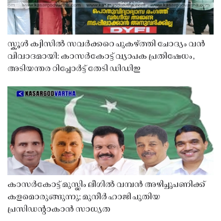
സ്കൂൾ ക്വിസിൽ സവർക്കറെ പുകഴ്ത്തി ചോദ്യം വൻ
വിവാദമായി: കാസർകോട്ട് വ്യാപക പ്രതിഷേധം,
അടിയന്തര റിപ്പോർട്ട് തേടി ഡിഡിഇ
കാസർകോട്ട് മുസ്ലിം ലീഗിൽ വമ്പൻ അഴിച്ചുപണിക്ക്
കളമൊരുങ്ങുന്നു; മുനീർ ഹാജി പുതിയ
പ്രസിഡൻ്റാകാൻ സാധ്യത