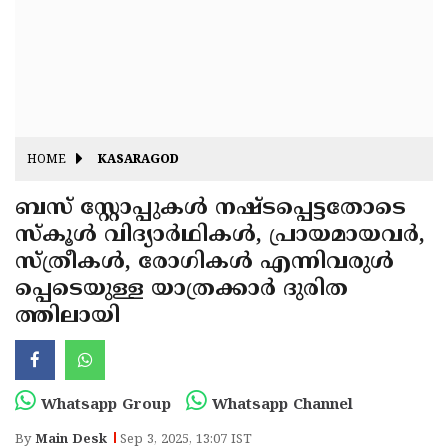
Fitr
May
Day
Eid
Al
Independence
Ad'ha
Day
Onam
HOME
KASARAGOD
J&K
State
ബസ് സ്റ്റോപ്പുകൾ നഷ്ടപ്പെട്ടതോടെ
Haryana
സ്കൂൾ വിദ്യാർഥികൾ, പ്രായമായവർ,
Assembly
State
Diwali
സ്ത്രീകൾ, രോഗികൾ എന്നിവരുൾ
Elections
Assembly
Christmas
പ്പെടെയുള്ള യാത്രക്കാർ ദുരിത
Elections
ത്തിലായി
New-
Year
Republic
Day
Budget
Whatsapp Group
Whatsapp Channel
Delhi
By
Main Desk
Sep 3, 2025, 13:07 IST