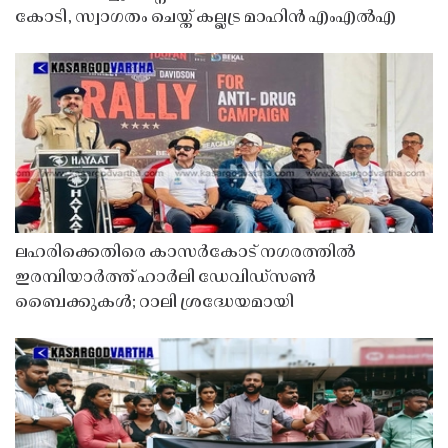
കോടി, സ്വാഗതം ചെയ്ത് കല്ലട്ര മാഹിൻ എംഎൽഎ
ലഹരിക്കെതിരെ കാസർകോട് നഗരത്തിൽ
ഇരമ്പിയാർത്ത് ഹാർലി ഡേവിഡ്‌സൺ
ബൈക്കുകൾ; റാലി ശ്രദ്ധേയമായി