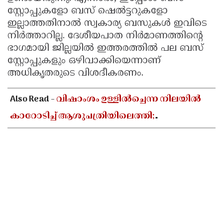
സ്റ്റോപ്പുകളോ ബസ് ഷെൽട്ടറുകളോ
ഇല്ലാത്തതിനാൽ സ്വകാര്യ ബസുകൾ ഇവിടെ
നിർത്താറില്ല. ദേശീയപാത നിർമാണത്തിന്റെ
ഭാഗമായി ജില്ലയിൽ ഇത്തരത്തിൽ പല ബസ്
സ്റ്റോപ്പുകളും ഒഴിവാക്കിയെന്നാണ്
അധികൃതരുടെ വിശദീകരണം.
Also Read -
വിഷാംശം ഉള്ളിൽച്ചെന്ന നിലയിൽ
കാറോടിച്ച് ആശുപത്രിയിലെത്തി;
കളക്ടറേറ്റിലെ യുഡി ക്ലർക്കിൻ്റെ നില അതീവ
ഗുരുതരം