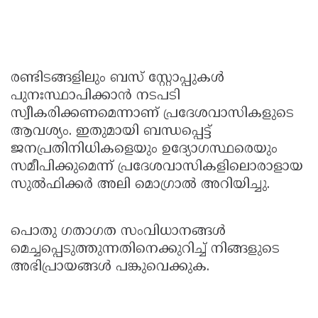
രണ്ടിടങ്ങളിലും ബസ് സ്റ്റോപ്പുകൾ
പുനഃസ്ഥാപിക്കാൻ നടപടി
സ്വീകരിക്കണമെന്നാണ് പ്രദേശവാസികളുടെ
ആവശ്യം. ഇതുമായി ബന്ധപ്പെട്ട്
ജനപ്രതിനിധികളെയും ഉദ്യോഗസ്ഥരെയും
സമീപിക്കുമെന്ന് പ്രദേശവാസികളിലൊരാളായ
സുൽഫിക്കർ അലി മൊഗ്രാൽ അറിയിച്ചു.
പൊതു ഗതാഗത സംവിധാനങ്ങൾ
മെച്ചപ്പെടുത്തുന്നതിനെക്കുറിച്ച് നിങ്ങളുടെ
അഭിപ്രായങ്ങൾ പങ്കുവെക്കുക.