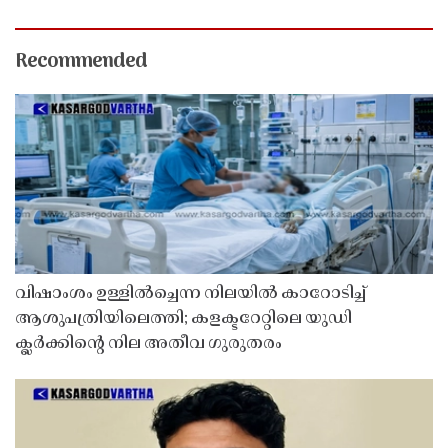
Recommended
വിഷാംശം ഉള്ളിൽച്ചെന്ന നിലയിൽ കാറോടിച്ച്
ആശുപത്രിയിലെത്തി; കളക്ടറേറ്റിലെ യുഡി
ക്ലർക്കിൻ്റെ നില അതീവ ഗുരുതരം