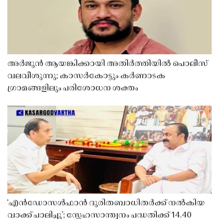
അർജുൻ ആയങ്കിക്കായി അതിർത്തിയിൽ പൊലീസ്
വലവീശുന്നു; കാസർകോട്ടും കർണാടക
ഗ്രാമങ്ങളിലും പരിശോധന ശക്തം
‘എൻഡോസൾഫാൻ ദുരിതബാധിതർക്ക് നൽകിയ
വാക്ക് പാലിച്ചു’; സ്നേഹസാന്ത്വനം പദ്ധതിക്ക് 14.40