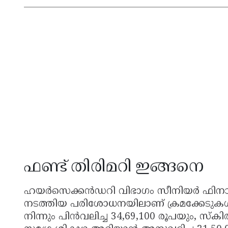
ഫണ്ട് തിരിമറി ഇങ്ങനെ
ഹയർസെക്കൻഡറി വിഭാഗം സീനിയർ ഫിനാൻഷ
നടത്തിയ പരിശോധനയിലാണ് ക്രമക്കേടുകൾ 
നിന്നും പിൻവലിച്ച 34,69,100 രൂപയും, സ