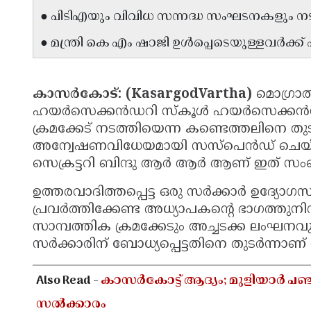
● പിടിഎയും വിവിധ സന്നദ്ധ സംഘടനകളും ന
● മന്ത്രി കെ എം ഷാജി ഉൾപ്പെടെയുള്ളവർക്ക
കാസർകോട്: (KasargodVartha)
മൊഗ്രാ
ഹയർസെക്കൻഡറി സ്കൂൾ ഹയർസെക്കൻഡറി
ക്രമക്കേട് നടത്തിയെന്ന കണ്ടെത്തലിനെ 
അന്വേഷണവിധേയമായി സസ്പെൻഡ് ചെയ്തു
സെക്രട്ടറി ബിന്ദു ആർ ആർ ആണ് ഇത് സംബന
ഉത്തരവാദിത്തപ്പെട്ട ഒരു സർക്കാർ ഉദ്യ
പ്രവർത്തിക്കേണ്ട അധ്യാപകൻ്റെ ഭാഗത്തുനി
സാമ്പത്തിക ക്രമക്കേടും അച്ചടക്ക ലംഘനവും
സർക്കാരിന് ബോധ്യപ്പെട്ടതിനെ തുടർന്നാണ്
Also Read -
കാസർകോട്ട് ആദ്യം; മുളിയാർ പ
സൽക്കാരം