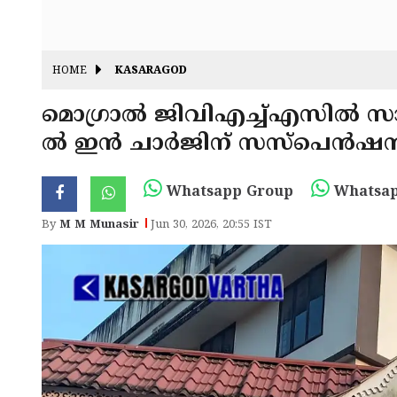
HOME
KASARAGOD
മൊഗ്രാൽ ജിവിഎച്ച്എസിൽ സാമ്പ
ൽ ഇൻ ചാർജിന് സസ്പെൻഷ
Whatsapp Group
Whatsap
By
M M Munasir
Jun 30, 2026, 20:55 IST