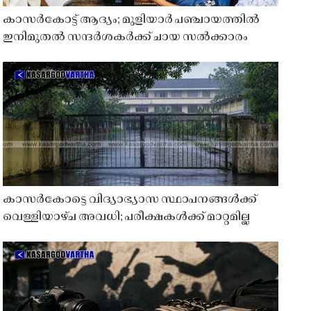
കാസർകോട്ട് ആദ്യം; മുളിയാർ പഞ്ചായത്തിൽ
ഇനിമുതൽ സന്ദർശകർക്ക് ചായ സൽക്കാരം
കാസർകോട്ടെ വിദ്യാഭ്യാസ സ്ഥാപനങ്ങൾക്ക്
വെള്ളിയാഴ്ച അവധി; പരീക്ഷകൾക്ക് മാറ്റമില്ല