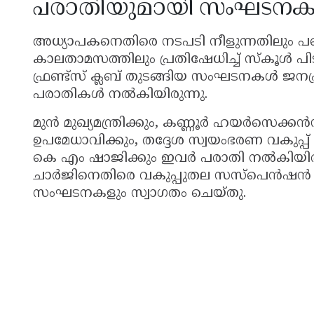
പരാതിയുമായി സംഘടന
അധ്യാപകനെതിരെ നടപടി നീളുന്നതിലും പണം 
കാലതാമസത്തിലും പ്രതിഷേധിച്ച് സ്കൂൾ പ
ഫ്രണ്ട്സ് ക്ലബ് തുടങ്ങിയ സംഘടനകൾ ജനപ
പരാതികൾ നൽകിയിരുന്നു.
മുൻ മുഖ്യമന്ത്രിക്കും, കണ്ണൂർ ഹയർസെക്ക
ഉപമേധാവിക്കും, തദ്ദേശ സ്വയംഭരണ വകുപ്പ് മ
കെ എം ഷാജിക്കും ഇവർ പരാതി നൽകിയിരുന
ചാർജിനെതിരെ വകുപ്പുതല സസ്പെൻഷൻ നടപടി 
സംഘടനകളും സ്വാഗതം ചെയ്തു.