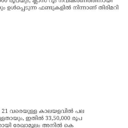
000 രൂപയും, ക്ലാസ് റൂം നവീകരണത്തിനായി
ം ഉൾപ്പെടുന്ന ഫണ്ടുകളിൽ നിന്നാണ് തിരിമറി
വരി 21 വരെയുള്ള കാലയളവിൽ പല
ടുള്ളതായും, ഇതിൽ 33,50,000 രൂപ
്ചതായി രേഖാമൂലം അനിൽ കെ