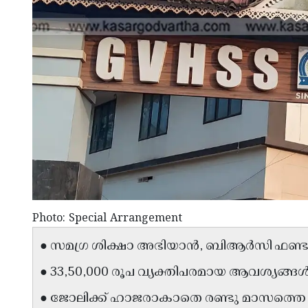
Photo: Special Arrangement
● സമഗ്ര ശിക്ഷാ അഭിയാൻ, ബിആർസി ഫണ്ടു
● 33,50,000 രൂപ വ്യക്തിപരമായ ആവശ്യങ്ങൾക്ക്
● ജോലിക്ക് ഹാജരാകാതെ രണ്ടു മാസത്തെ 