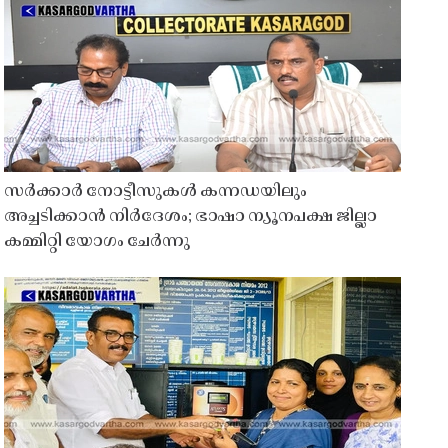
സർക്കാർ നോട്ടീസുകൾ കന്നഡയിലും
അച്ചടിക്കാൻ നിർദേശം; ഭാഷാ ന്യൂനപക്ഷ ജില്ലാ
കമ്മിറ്റി യോഗം ചേർന്നു