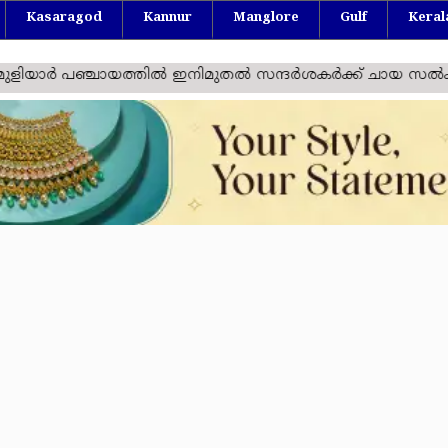
Kasaragod
Kannur
Manglore
Gulf
Keral