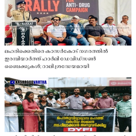
ലഹരിക്കെതിരെ കാസർകോട് നഗരത്തിൽ
ഇരമ്പിയാർത്ത് ഹാർലി ഡേവിഡ്‌സൺ
ബൈക്കുകൾ; റാലി ശ്രദ്ധേയമായി