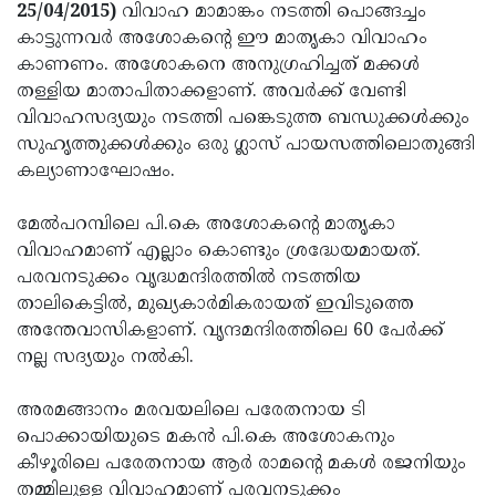
Election
Maha
25/04/2015)
വിവാഹ മാമാങ്കം നടത്തി പൊങ്ങച്ചം
കാട്ടുന്നവര്‍ അശോകന്റെ ഈ മാതൃകാ വിവാഹം
Shivarathri
International
കാണണം. അശോകനെ അനുഗ്രഹിച്ചത് മക്കള്‍
Women's
Anti-
തള്ളിയ മാതാപിതാക്കളാണ്. അവര്‍ക്ക് വേണ്ടി
വിവാഹസദ്യയും നടത്തി പങ്കെടുത്ത ബന്ധുക്കള്‍ക്കും
Day
Drug
Attukal
സുഹൃത്തുക്കള്‍ക്കും ഒരു ഗ്ലാസ് പായസത്തിലൊതുങ്ങി
Campaign
Pongala
Holi
കല്യാണാഘോഷം.
2025
2025
IPL
മേല്‍പറമ്പിലെ പി.കെ അശോകന്റെ മാതൃകാ
2025
Eid
വിവാഹമാണ് എല്ലാം കൊണ്ടും ശ്രദ്ധേയമായത്.
പരവനടുക്കം വൃദ്ധമന്ദിരത്തില്‍ നടത്തിയ
Al-
Waqf
താലികെട്ടില്‍, മുഖ്യകാര്‍മികരായത് ഇവിടുത്തെ
Fitr
Bill
Vishu
അന്തേവാസികളാണ്. വൃന്ദമന്ദിരത്തിലെ 60 പേര്‍ക്ക്
നല്ല സദ്യയും നല്‍കി.
2025
Controversy
Festival
Good
2025
Friday
Easter
അരമങ്ങാനം മരവയലിലെ പരേതനായ ടി
പൊക്കായിയുടെ മകന്‍ പി.കെ അശോകനും
Observance
Sunday
By-
കീഴൂരിലെ പരേതനായ ആര്‍ രാമന്റെ മകള്‍ രജനിയും
2025
2025
Election
Bihar
തമ്മിലുള്ള വിവാഹമാണ് പരവനടുക്കം