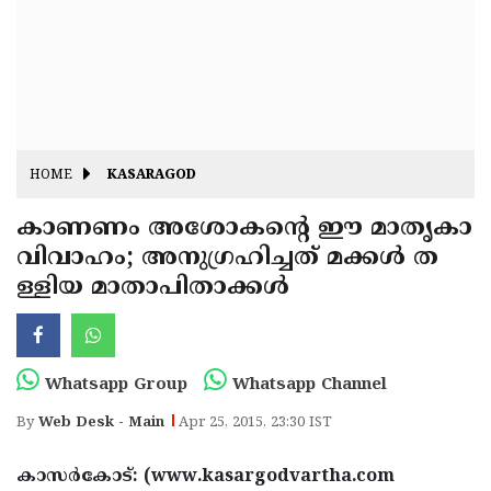
Fitr
May
Day
Eid
Al
Independence
Ad'ha
Day
Onam
HOME
KASARAGOD
J&K
State
കാണണം അശോകന്റെ ഈ മാതൃകാ
Haryana
വിവാഹം; അനുഗ്രഹിച്ചത് മക്കള്‍ ത
Assembly
State
Diwali
ള്ളിയ മാതാപിതാക്കള്‍
Elections
Assembly
Christmas
Elections
New-
Year
Republic
Whatsapp Group
Whatsapp Channel
Day
Budget
By
Web Desk - Main
Apr 25, 2015, 23:30 IST
Delhi
കാസര്‍കോട്: (www.kasargodvartha.com