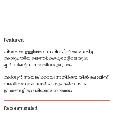
Featured
വിഷാംശം ഉള്ളിൽച്ചെന്ന നിലയിൽ കാറോടിച്ച്
ആശുപത്രിയിലെത്തി; കളക്ടറേറ്റിലെ യുഡി
ക്ലർക്കിൻ്റെ നില അതീവ ഗുരുതരം
അർജുൻ ആയങ്കിക്കായി അതിർത്തിയിൽ പൊലീസ്
വലവീശുന്നു; കാസർകോട്ടും കർണാടക
ഗ്രാമങ്ങളിലും പരിശോധന ശക്തം
Recommended