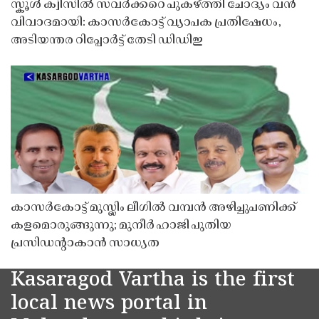
സ്കൂൾ ക്വിസിൽ സവർക്കറെ പുകഴ്ത്തി ചോദ്യം വൻ
വിവാദമായി: കാസർകോട്ട് വ്യാപക പ്രതിഷേധം,
അടിയന്തര റിപ്പോർട്ട് തേടി ഡിഡിഇ
കാസർകോട്ട് മുസ്ലിം ലീഗിൽ വമ്പൻ അഴിച്ചുപണിക്ക്
കളമൊരുങ്ങുന്നു; മുനീർ ഹാജി പുതിയ
പ്രസിഡൻ്റാകാൻ സാധ്യത
Kasaragod Vartha is the first
local news portal in