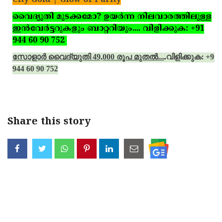
വൈദ്യുതി മുടക്കമോ? ഉയര്‍ന്ന നിലവാരത്തിലുള്ള
ഇന്‍വേര്‍ട്ടറുകളും ബാറ്ററിയും.... വിളിക്കുക: +91
944 60 90 752
സോളാര്‍ വൈദ്യുതി 49,000 രൂപ മുതല്‍...
.
വിളിക്കുക: +91
944 60 90 752
Share this story