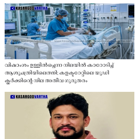
വിഷാംശം ഉള്ളിൽച്ചെന്ന നിലയിൽ കാറോടിച്ച്
ആശുപത്രിയിലെത്തി; കളക്ടറേറ്റിലെ യുഡി
ക്ലർക്കിൻ്റെ നില അതീവ ഗുരുതരം