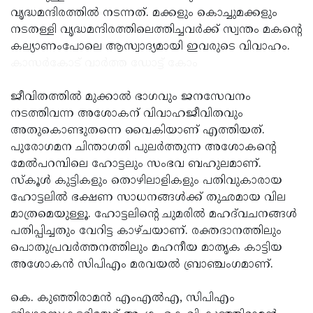
വൃദ്ധമന്ദിരത്തില്‍ നടന്നത്. മക്കളും കൊച്ചുമക്കളും
Updates
Assembly
Kerala
നടതള്ളി വൃദ്ധമന്ദിരത്തിലെത്തിച്ചവര്‍ക്ക് സ്വന്തം മകന്റെ
Polls
Local
Look
കല്യാണംപോലെ ആസ്വാദ്യമായി ഇവരുടെ വിവാഹം.
കാസര്‍കോട് വാര്‍ത്ത ഡോട്ട് കോം
Body
Back
Election
2025
ജീവിതത്തില്‍ മുക്കാല്‍ ഭാഗവും ജനസേവനം
നടത്തിവന്ന അശോകന് വിവാഹജീവിതവും
അതുകൊണ്ടുതന്നെ വൈകിയാണ് എത്തിയത്.
പുരോഗമന ചിന്താഗതി പുലര്‍ത്തുന്ന അശോകന്റെ
മേല്‍പറമ്പിലെ ഹോട്ടലും സംഭവ ബഹുലമാണ്.
സ്‌കൂള്‍ കുട്ടികളും തൊഴിലാളികളും പതിവുകാരായ
ഹോട്ടലില്‍ ഭക്ഷണ സാധനങ്ങള്‍ക്ക് തുഛമായ വില
മാത്രമെയുള്ളൂ. ഹോട്ടലിന്റെ ചുമരില്‍ മഹദ്‌വചനങ്ങള്‍
പതിപ്പിച്ചതും വേറിട്ട കാഴ്ചയാണ്. രക്തദാനത്തിലും
പൊതുപ്രവര്‍ത്തനത്തിലും മഹനീയ മാതൃക കാട്ടിയ
അശോകന്‍ സിപിഎം മരവയല്‍ ബ്രാഞ്ചംഗമാണ്.
കെ. കുഞ്ഞിരാമന്‍ എംഎല്‍എ, സിപിഎം