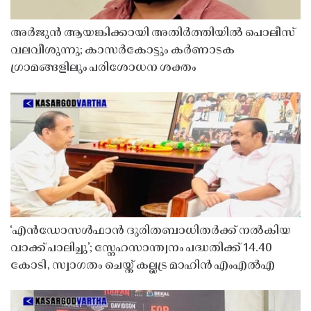
അർജുൻ ആയങ്കിക്കായി അതിർത്തിയിൽ പൊലീസ്
വലവീശുന്നു; കാസർകോട്ടും കർണാടക
ഗ്രാമങ്ങളിലും പരിശോധന ശക്തം
‘എൻഡോസൾഫാൻ ദുരിതബാധിതർക്ക് നൽകിയ
വാക്ക് പാലിച്ചു’; സ്നേഹസാന്ത്വനം പദ്ധതിക്ക് 14.40
കോടി, സ്വാഗതം ചെയ്ത് കല്ലട്ര മാഹിൻ എംഎൽഎ