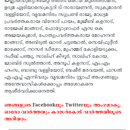
ജില്ലാസെക്രട്ടറിയേറ്റ് അംഗം കെ.വി കുഞ്ഞിരാമന്‍,
ഉദുമ ഏരിയാസെക്രട്ടറി ടി നാരായണന്‍, സുകുമാരന്‍
വള്ളിയോട്, വൃദ്ധമന്ദിരം സുപ്രണ്ട് രാജു, മാധ്യമ
പ്രവര്‍ത്തകരായ വിനോദ് പായം, മുജീബ് കളനാട്,
രാജേഷ് മാങ്ങാട്, ഫോട്ടോഗ്രാഫര്‍ എസ കെ
അജയകുമാര്‍, പോതുപ്രവര്ത്തകരായ മോഹനന്‍
മാങ്ങാട്, അബ്ദുല്‍ ഖാദര്‍ ചട്ടഞ്ചാല്‍, സെയ്ഫുദ്ദീന്‍
മാക്കോട്, നാസര്‍ ഡീഗോ, മുഹമ്മദ് കോളിയടുക്കം,
റഫീഖ് പഞ്ചു, സാലിഹ് കീഴൂര്‍, സാലിഹ് കോയ,
ജാബിര്‍ സുല്‍ത്താന്‍, അനൂപ് കളനാട്, എം.എം
ഹംസ, ബാബു വള്ളിയോട്, ബഷീര്‍ മരവയല്‍, ഫസല്‍
എ.എച്ച് എന്നിവരും വൃദ്ധമന്ദിരം സ്റ്റാഫ് അംഗങ്ങളും
അന്തേവാസികള്‍ക്കൊപ്പം അശോകനെ
ആശീര്‍വദിക്കാനെത്തി.
ഞങ്ങളുടെ
Facebook
ലും
Twitter
ലും അംഗമാകൂ.
ഓരോ വാര്‍ത്തയും കാസര്‍കോട് വാര്‍ത്തയിലൂടെ
അറിയാം.