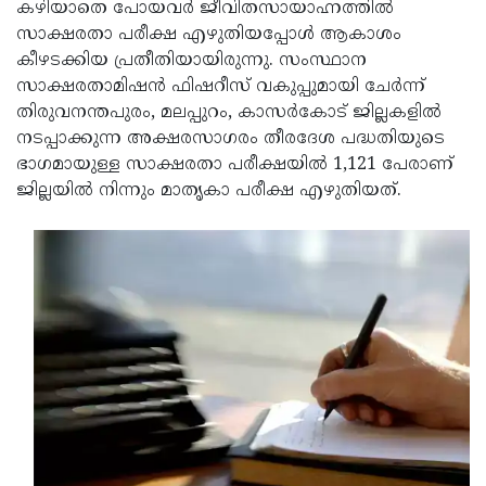
Election
കഴിയാതെ പോയവര്‍ ജീവിതസായാഹ്നത്തില്‍
Maha
സാക്ഷരതാ പരീക്ഷ എഴുതിയപ്പോള്‍ ആകാശം
Shivarathri
International
കീഴടക്കിയ പ്രതീതിയായിരുന്നു. സംസ്ഥാന
Women's
സാക്ഷരതാമിഷന്‍ ഫിഷറീസ് വകുപ്പുമായി ചേര്‍ന്ന്
Anti-
തിരുവനന്തപുരം, മലപ്പുറം, കാസര്‍കോട് ജില്ലകളില്‍
Day
Drug
Attukal
നടപ്പാക്കുന്ന അക്ഷരസാഗരം തീരദേശ പദ്ധതിയുടെ
Campaign
Pongala
ഭാഗമായുള്ള സാക്ഷരതാ പരീക്ഷയില്‍ 1,121 പേരാണ്
Holi
ജില്ലയില്‍ നിന്നും മാതൃകാ പരീക്ഷ എഴുതിയത്.
2025
2025
IPL
2025
Eid
Al-
Waqf
Fitr
Bill
Vishu
2025
Controversy
Festival
Good
2025
Friday
Easter
Observance
Sunday
By-
2025
2025
Election
Bihar