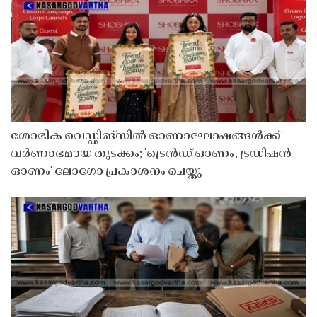
ശോഭിക വെഡ്ഡിങ്സിൽ ഓണാഘോഷങ്ങൾക്ക്
വർണാഭമായ തുടക്കം; 'ട്രെൻഡ് ഓണം, ട്രഡിഷൻ
ഓണം' ലോഗോ പ്രകാശനം ചെയ്തു