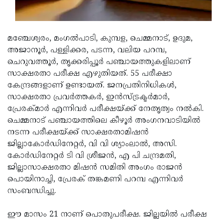
Updates
Assembly
Kerala
Polls
Local
Look
മഞ്ചേശ്വരം, മംഗല്‍പാടി, കുമ്പള, ചെമ്മനാട്, ഉദുമ,
Body
Back
അജാനൂര്‍, പള്ളിക്കര, പടന്ന, വലിയ പറമ്പ,
ചെറുവത്തൂര്‍, തൃക്കരിപ്പൂര്‍ പഞ്ചായത്തുകളിലാണ്
Election
2025
സാക്ഷരതാ പരീക്ഷ എഴുതിയത്. 55 പരീക്ഷാ
കേന്ദ്രങ്ങളാണ് ഉണ്ടായത്. ജനപ്രതിനിധികള്‍,
സാക്ഷരതാ പ്രവര്‍ത്തകര്‍, ഇന്‍സ്ട്രക്ടര്‍മാര്‍,
പ്രേരക്മാര്‍ എന്നിവര്‍ പരീക്ഷയ്ക്ക് നേതൃത്വം നല്‍കി.
ചെമ്മനാട് പഞ്ചായത്തിലെ കീഴൂര്‍ അംഗനവാടിയില്‍
നടന്ന പരീക്ഷയ്ക്ക് സാക്ഷരതാമിഷന്‍
ജില്ലാകോര്‍ഡിനേറ്റര്‍, വി വി ശ്യാംലാല്‍, അസി.
കോര്‍ഡിനേറ്റര്‍ ടി വി ശ്രീജന്‍, എ പി ചന്ദ്രമതി,
ജില്ലാസാക്ഷരതാ മിഷന്‍ സമിതി അംഗം രാജന്‍
പൊയിനാച്ചി, പ്രേരക് തങ്കമണി പറമ്പ എന്നിവര്‍
സംബന്ധിച്ചു.
ഈ മാസം 21 നാണ് പൊതുപരീക്ഷ. ജില്ലയില്‍ പരീക്ഷ