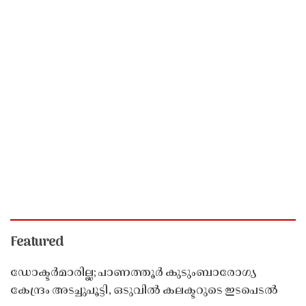
Featured
ഡോക്ടർമാരില്ല; പാണത്തൂർ കുടുംബാരോഗ്യ
കേന്ദ്രം അടച്ചുപൂട്ടി, ഒടുവിൽ കലക്ടറുടെ ഇടപെടൽ