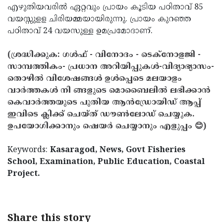
എഴുതിയവരില്‍ ഏറ്റവും പ്രായം കൂടിയ പഠിതാവ് 85
വയസ്സുളള ചിരിയമ്മയായിരുന്നു. പ്രായം കുറഞ്ഞ
പഠിതാവ് 24 വയസുള്ള ഉമപ്രമോദാണ്.
(ശ്രദ്ധിക്കുക: ഗൾഫ് - വിനോദം - ടെക്നോളജി -
സാമ്പത്തികം- പ്രധാന അറിയിപ്പുകൾ-വിദ്യാഭ്യാസം-
തൊഴിൽ വിശേഷങ്ങൾ ഉൾപ്പെടെ മലയാളം
വാർത്തകൾ നി ങ്ങളുടെ മൊബൈലിൽ ലഭിക്കാൻ
കെവാർത്തയുടെ പുതിയ ആൻഡ്രോയിഡ് ആപ്പ്
ഇവിടെ ക്ലിക്ക് ചെയ്ത് ഡൗൺലോഡ് ചെയ്യുക.
ഉപയോഗിക്കാനും ഷെയർ ചെയ്യാനും എളുപ്പം 😊)
Keywords:
Kasaragod, News, Govt Fisheries
School, Examination, Public Education, Coastal
Project.
Share this story