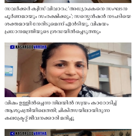
സവർക്കർ ക്വിസ് വിവാദം; ‘അധ്യാപകനെ സംഘടന
പൂർണമായും സംരക്ഷിക്കും’; സസ്പെൻഷൻ നടപടിയെ
ശക്തമായി നേരിടുമെന്ന് എൻടിയു, വിഷയം
പ്രധാനമന്ത്രിയുടെ ശ്രദ്ധയിൽപ്പെടുത്തും
വിഷം ഉള്ളിൽച്ചെന്ന നിലയിൽ സ്വയം കാറോടിച്ച്
ആശുപത്രിയിലെത്തി; ചികിത്സയിലായിരുന്ന
കലക്ട്രേറ്റ് ജീവനക്കാരി മരിച്ചു