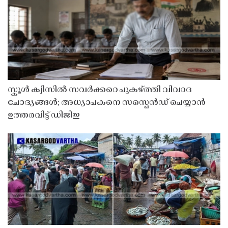
സ്കൂൾ ക്വിസിൽ സവർക്കറെ പുകഴ്ത്തി വിവാദ
ചോദ്യങ്ങൾ; അധ്യാപകനെ സസ്പെൻഡ് ചെയ്യാൻ
ഉത്തരവിട്ട് ഡിജിഇ