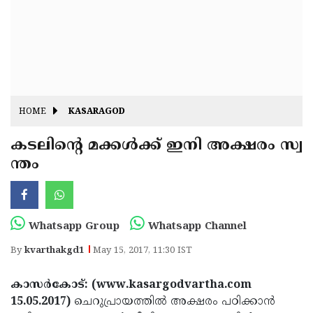
Fitr
May
Day
Eid
Al
Independence
Ad'ha
Day
Onam
HOME
KASARAGOD
J&K
State
കടലിന്റെ മക്കള്‍ക്ക് ഇനി അക്ഷരം സ്വ
Haryana
ന്തം
Assembly
State
Diwali
Elections
Assembly
Christmas
Elections
New-
Whatsapp Group
Whatsapp Channel
Year
Republic
By
kvarthakgd1
May 15, 2017, 11:30 IST
Day
Budget
കാസര്‍കോട്: (www.kasargodvartha.com
Delhi
15.05.2017)
ചെറുപ്രായത്തില്‍ അക്ഷരം പഠിക്കാന്‍