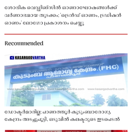
ശോഭിക വെഡ്ഡിങ്സിൽ ഓണാഘോഷങ്ങൾക്ക്
വർണാഭമായ തുടക്കം; 'ട്രെൻഡ് ഓണം, ട്രഡിഷൻ
ഓണം' ലോഗോ പ്രകാശനം ചെയ്തു
Recommended
ഡോക്ടർമാരില്ല; പാണത്തൂർ കുടുംബാരോഗ്യ
കേന്ദ്രം അടച്ചുപൂട്ടി, ഒടുവിൽ കലക്ടറുടെ ഇടപെടൽ