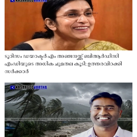
ടൂറിസം ഡയറക്ടർ എം അഞ്ജനയ്ക്ക് ബിആർഡിസി
എംഡിയുടെ അധിക ചുമതല കൂടി; ഉത്തരവിറക്കി
സർക്കാർ