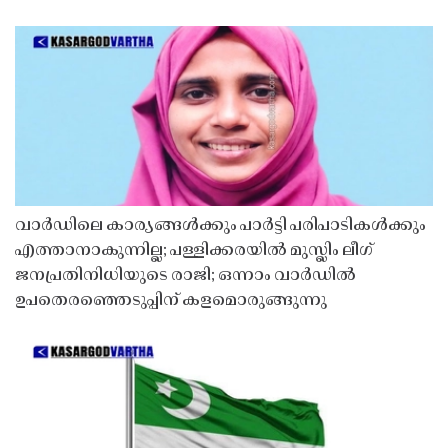
വാർഡിലെ കാര്യങ്ങൾക്കും പാർട്ടി പരിപാടികൾക്കും
എത്താനാകുന്നില്ല; പള്ളിക്കരയിൽ മുസ്ലിം ലീഗ്
ജനപ്രതിനിധിയുടെ രാജി; ഒന്നാം വാർഡിൽ
ഉപതെരഞ്ഞെടുപ്പിന് കളമൊരുങ്ങുന്നു