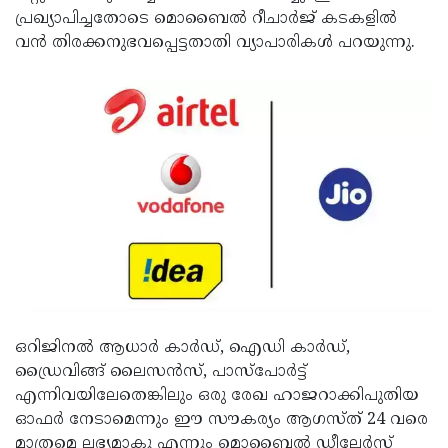
പ്രഖ്യാപിച്ചതോടെ മൊബൈല്‍ റീചാര്‍ജ് കടകളില്‍
Updates
Assembly
Kerala
വന്‍ തിരക്കനുഭവപ്പെട്ടതാതി വ്യാപാരികള്‍ പറയുന്നു.
Polls
Local
Look
Body
Back
Election
2025
ഒറിജിനല്‍ ആധാര്‍ കാര്‍ഡ്, ഐഡി കാര്‍ഡ്,
ഡ്രൈവിങ്ങ് ലൈസന്‍സ്, പാസ്‌പോര്‍ട്ട്
എന്നിവയിലേതെങ്കിലും ഒരു രേഖ ഹാജറാക്കിപുതിയ
ഓഫര്‍ നേടാമെന്നും ഈ സൗകര്യം ആഗസ്ത് 24 വരെ
മാത്രമെ ലഭ്യമാകു എന്നും മൊബൈല്‍ ഡീലേര്‍സ്