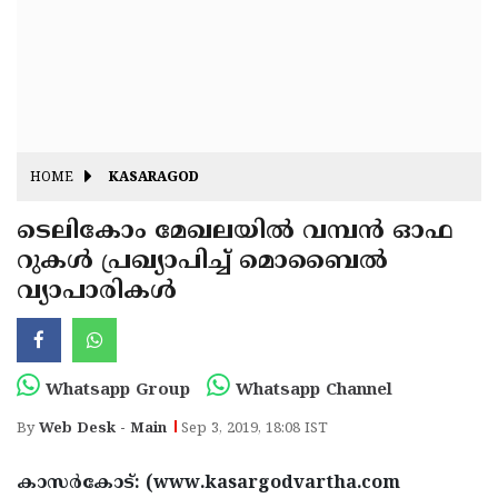
Fitr
May
Day
Eid
Al
Independence
Ad'ha
Day
Onam
HOME
KASARAGOD
J&K
State
ടെലികോം മേഖലയില്‍ വമ്പന്‍ ഓഫ
Haryana
റുകള്‍ പ്രഖ്യാപിച്ച് മൊബൈല്‍
Assembly
State
Diwali
വ്യാപാരികള്‍
Elections
Assembly
Christmas
Elections
New-
Year
Republic
Whatsapp Group
Whatsapp Channel
Day
Budget
By
Web Desk - Main
Sep 3, 2019, 18:08 IST
Delhi
കാസര്‍കോട്: (www.kasargodvartha.com