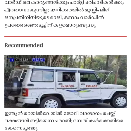
വാർഡിലെ കാര്യങ്ങൾക്കും പാർട്ടി പരിപാടികൾക്കും
എത്താനാകുന്നില്ല; പള്ളിക്കരയിൽ മുസ്ലിം ലീഗ്
ജനപ്രതിനിധിയുടെ രാജി; ഒന്നാം വാർഡിൽ
ഉപതെരഞ്ഞെടുപ്പിന് കളമൊരുങ്ങുന്നു
Recommended
ഇന്ത്യൻ റെയിൽവേയിൽ ജോലി വാഗ്ദാനം ചെയ്ത്
ലക്ഷങ്ങൾ തട്ടിയെന്ന പരാതി; ദമ്പതികൾക്കെതിരെ
കേസെടുത്തു