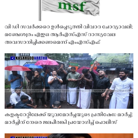
വി ഡി സവർക്കറെ ഉൾപ്പെടുത്തി വിവാദ ചോദ്യാവലി;
മഞ്ചേശ്വരം എഇഒ ആർഎസ്എസ് ദാസ്യവേല
അവസാനിപ്പിക്കണമെന്ന് എംഎസ്എഫ്
കളക്ടറേറ്റിലേക്ക് യുവമോർച്ചയുടെ പ്രതിഷേധ മാർച്ച്;
മാർച്ചിന് നേരെ ജലപീരങ്കി പ്രയോഗിച്ച് പൊലീസ്