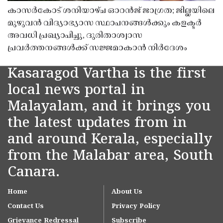
കാസർകോട് ശനിയാഴ്ച ഓറൻജ് ജാഗ്രത; ജില്ലയിലെ
മുഴുവൻ വിദ്യാഭ്യാസ സ്ഥാപനങ്ങൾക്കും കളക്ടർ
അവധി പ്രഖ്യാപിച്ചു, ദുരിതാശ്വാസ
പ്രവർത്തനങ്ങൾക്ക് സജ്ജമാകാൻ നിർദേശം
Kasaragod Vartha is the first
local news portal in
Malayalam, and it brings you
the latest updates from in
and around Kerala, especially
from the Malabar area, South
Canara.
Home
About Us
Contact Us
Privacy Policy
Grievance Redressal
Subscribe