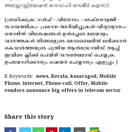
അസ്സോസ്സിയേഷന്‍ ഭാരവാഹി സെമീര്‍ കളനാട്.
(ശ്രദ്ധിക്കുക: ഗൾഫ് - വിനോദം - ടെക്നോളജി -
സാമ്പത്തികം- പ്രധാന അറിയിപ്പുകൾ-വിദ്യാഭ്യാസം-
തൊഴിൽ വിശേഷങ്ങൾ ഉൾപ്പെടെ മലയാളം
വാർത്തകൾ നിങ്ങaളുടെ മൊബൈലിൽ ലഭിക്കാൻ
കെവാർത്തയുടെ പുതിയ ആൻഡ്രോയിഡ് ആപ്പ്
ഇവിടെ ക്ലിക്ക് ചെയ്ത് ഡൗൺലോഡ് ചെയ്യുക.
ഉപയോഗിക്കാനും ഷെയർ ചെയ്യാനും എളുപ്പം )
K Keywords:
news, Kerala, kasaragod, Mobile
Phone, internet, Phone-call, Offer, Mobile
vendors announce big offers in telecom sector
Share this story