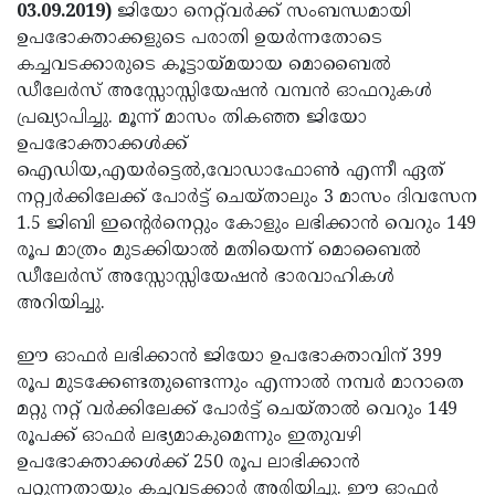
Election
Maha
03.09.2019)
ജിയോ നെറ്റ്‌വര്‍ക്ക് സംബന്ധമായി
ഉപഭോക്താക്കളുടെ പരാതി ഉയര്‍ന്നതോടെ
Shivarathri
International
കച്ചവടക്കാരുടെ കൂട്ടായ്മയായ മൊബൈല്‍
Women's
Anti-
ഡീലേര്‍സ് അസ്സോസ്സിയേഷന്‍ വമ്പന്‍ ഓഫറുകള്‍
പ്രഖ്യാപിച്ചു. മൂന്ന് മാസം തികഞ്ഞ ജിയോ
Day
Drug
Attukal
ഉപഭോക്താക്കള്‍ക്ക്
Campaign
Pongala
Holi
ഐഡിയ,എയര്‍ട്ടെല്‍,വോഡാഫോണ്‍ എന്നീ ഏത്
നറ്റ്വര്‍ക്കിലേക്ക് പോര്‍ട്ട് ചെയ്താലും 3 മാസം ദിവസേന
2025
2025
IPL
1.5 ജിബി ഇന്റെര്‍നെറ്റും കോളും ലഭിക്കാന്‍ വെറും 149
2025
Eid
രൂപ മാത്രം മുടക്കിയാല്‍ മതിയെന്ന് മൊബൈല്‍
ഡീലേര്‍സ് അസ്സോസ്സിയേഷന്‍ ഭാരവാഹികള്‍
Al-
Waqf
അറിയിച്ചു.
Fitr
Bill
Vishu
ഈ ഓഫര്‍ ലഭിക്കാന്‍ ജിയോ ഉപഭോക്താവിന് 399
2025
Controversy
Festival
Good
രൂപ മുടക്കേണ്ടതുണ്ടെന്നും എന്നാല്‍ നമ്പര്‍ മാറാതെ
2025
Friday
Easter
മറ്റു നറ്റ് വര്‍ക്കിലേക്ക് പോര്‍ട്ട് ചെയ്താല്‍ വെറും 149
രൂപക്ക് ഓഫര്‍ ലഭ്യമാകുമെന്നും ഇതുവഴി
Observance
Sunday
By-
ഉപഭോക്താക്കള്‍ക്ക് 250 രൂപ ലാഭിക്കാന്‍
2025
2025
Election
Bihar
പറ്റുന്നതായും കച്ചവടക്കാര്‍ അരിയിച്ചു. ഈ ഓഫര്‍