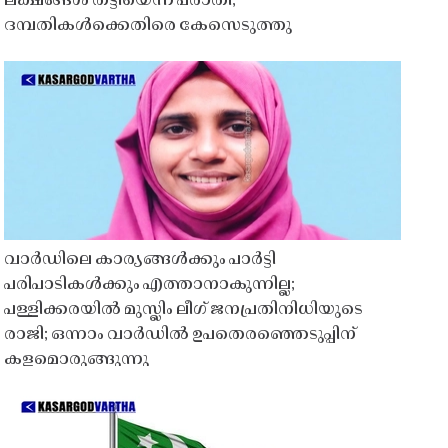
ലക്ഷങ്ങൾ തട്ടിയെന്ന പരാതി;
ദമ്പതികൾക്കെതിരെ കേസെടുത്തു
വാർഡിലെ കാര്യങ്ങൾക്കും പാർട്ടി
പരിപാടികൾക്കും എത്താനാകുന്നില്ല;
പള്ളിക്കരയിൽ മുസ്ലിം ലീഗ് ജനപ്രതിനിധിയുടെ
രാജി; ഒന്നാം വാർഡിൽ ഉപതെരഞ്ഞെടുപ്പിന്
കളമൊരുങ്ങുന്നു