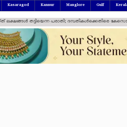
Kasaragod
Kannur
Manglore
Gulf
Keral