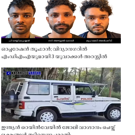
ഓപ്പറേഷൻ തൂഫാൻ; വിദ്യാനഗറിൽ
എംഡിഎംഎയുമായി 3 യുവാക്കൾ അറസ്റ്റിൽ
ഇന്ത്യൻ റെയിൽവേയിൽ ജോലി വാഗ്ദാനം ചെയ്ത്