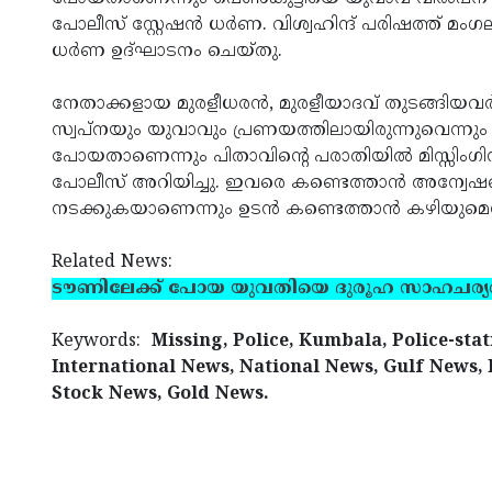
പോലീസ് സ്റ്റേഷന്‍ ധര്‍ണ. വിശ്വഹിന്ദ് പരിഷത്ത് മംഗല
ധര്‍ണ ഉദ്ഘാടനം ചെയ്തു.
നേതാക്കളായ മുരളീധരന്‍, മുരളീയാദവ് തുടങ്ങിയവര
സ്വപ്‌നയും യുവാവും പ്രണയത്തിലായിരുന്നുവെന്നും ഇ
പോയതാണെന്നും പിതാവിന്റെ പരാതിയില്‍ മിസ്സിംഗിന്
പോലീസ് അറിയിച്ചു. ഇവരെ കണ്ടെത്താന്‍ അന്വേ
നടക്കുകയാണെന്നും ഉടന്‍ കണ്ടെത്താന്‍ കഴിയുമെന
Related News:
ടൗണിലേക്ക് പോയ യുവതിയെ ദുരൂഹ സാഹചര്യ
Keywords:
Missing, Police, Kumbala, Police-sta
International News, National News, Gulf News,
Stock News, Gold News.