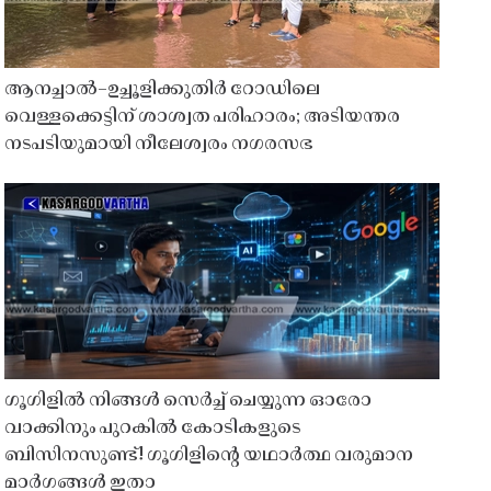
ആനച്ചാൽ–ഉച്ചൂളിക്കുതിർ റോഡിലെ
വെള്ളക്കെട്ടിന് ശാശ്വത പരിഹാരം; അടിയന്തര
നടപടിയുമായി നീലേശ്വരം നഗരസഭ
ഗൂഗിളിൽ നിങ്ങൾ സെർച്ച് ചെയ്യുന്ന ഓരോ
വാക്കിനും പുറകിൽ കോടികളുടെ
ബിസിനസുണ്ട്! ഗൂഗിളിന്റെ യഥാർത്ഥ വരുമാന
മാർഗങ്ങൾ ഇതാ