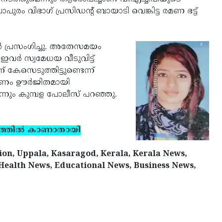
ാപുരം വിഭാഗ് പ്രസിഡന്റ് ബായാടി വെങ്കിട്ട രമണ ഭട്ട്
്‍ പ്രസംഗിച്ചു. അതേസമയം
വര്‍ സ്വമേധയ വീടുവിട്ട്
 കേസെടുത്തിട്ടുണ്ടെന്ന്
ഷണം ഊര്‍ജിതമായി
്നും കുമ്പള പോലീസ് പറഞ്ഞു.
ത്തില്‍ കാണാതായി
tion, Uppala, Kasaragod, Kerala, Kerala News,
 Health News, Educational News, Business News,