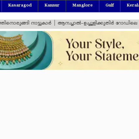
Kasaragod
Kannur
Manglore
Gulf
Keral