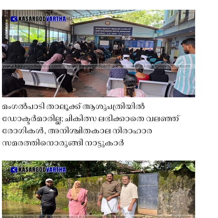
മംഗൽപാടി താലൂക്ക് ആശുപത്രിയിൽ
ഡോക്ടർമാരില്ല; ചികിത്സ ലഭിക്കാതെ വലഞ്ഞ്
രോഗികൾ, അനിശ്ചിതകാല നിരാഹാര
സമരത്തിനൊരുങ്ങി നാട്ടുകാർ