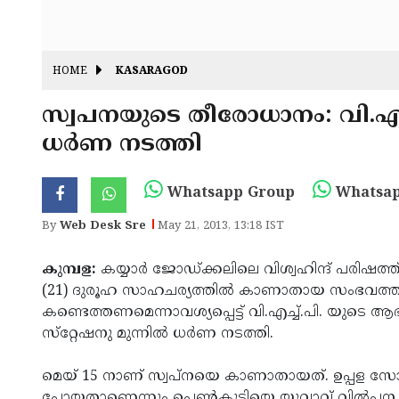
HOME
KASARAGOD
സ്വപനയുടെ തീരോധാനം: വി.എച്ച
ധര്‍ണ നടത്തി
Whatsapp Group
Whatsap
By
Web Desk Sre
May 21, 2013, 13:18 IST
കുമ്പള:
കയ്യാര്‍ ജോഡ്ക്കലിലെ വിശ്വഹിന്ദ് പരിഷത്ത
(21) ദുരൂഹ സാഹചര്യത്തില്‍ കാണാതായ സംഭവത്തില
കണ്ടെത്തണമെന്നാവശ്യപ്പെട്ട് വി.എച്ച്.പി. യുടെ ആ
സ്‌റ്റേഷനു മുന്നില്‍ ധര്‍ണ നടത്തി.
മെയ് 15 നാണ് സ്വപ്നയെ കാണാതായത്. ഉപ്പള സോങ
പോയതാണെന്നും പെണ്‍കുട്ടിയെ യുവാവ് വില്‍പന ന