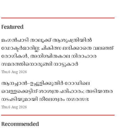
Featured
മംഗൽപാടി താലൂക്ക് ആശുപത്രിയിൽ
ഡോക്ടർമാരില്ല; ചികിത്സ ലഭിക്കാതെ വലഞ്ഞ്
രോഗികൾ, അനിശ്ചിതകാല നിരാഹാര
സമരത്തിനൊരുങ്ങി നാട്ടുകാർ
Thu,6 Aug 2026
ആനച്ചാൽ–ഉച്ചൂളിക്കുതിർ റോഡിലെ
വെള്ളക്കെട്ടിന് ശാശ്വത പരിഹാരം; അടിയന്തര
നടപടിയുമായി നീലേശ്വരം നഗരസഭ
Thu,6 Aug 2026
Recommended