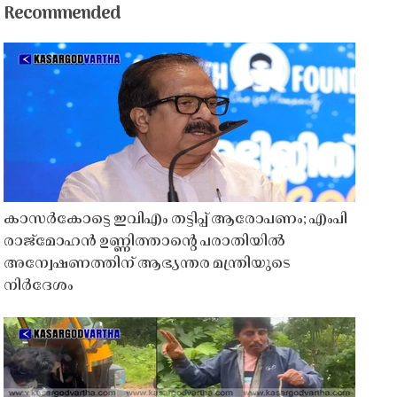
Recommended
കാസർകോട്ടെ ഇവിഎം തട്ടിപ്പ് ആരോപണം; എംപി
രാജ്‌മോഹൻ ഉണ്ണിത്താന്റെ പരാതിയിൽ
അന്വേഷണത്തിന് ആഭ്യന്തര മന്ത്രിയുടെ
നിർദേശം