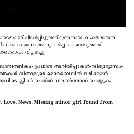
െയാണ് പീഡിപ്പിച്ചുവന്നിരുന്നതായി വ്യക്തമായത്.
് പോക്‌സോ അനുസരിച്ച് കേസെടുത്തത്.
്കൊപ്പം വിട്ടയച്ചു.
സാമ്പത്തികം- പ്രധാന അറിയിപ്പുകൾ-വിദ്യാഭ്യാസം-
ത്തകൾ നിങ്ങളുടെ മൊബൈലിൽ ലഭിക്കാൻ
ിടെ ക്ലിക്ക് ചെയ്ത് ഡൗൺലോഡ് ചെയ്യുക.
, Love, News, Missing minor girl found from