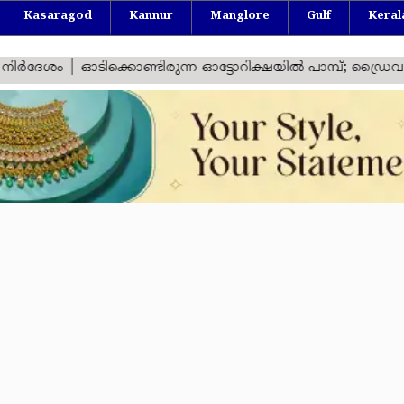
Kasaragod
Kannur
Manglore
Gulf
Keral