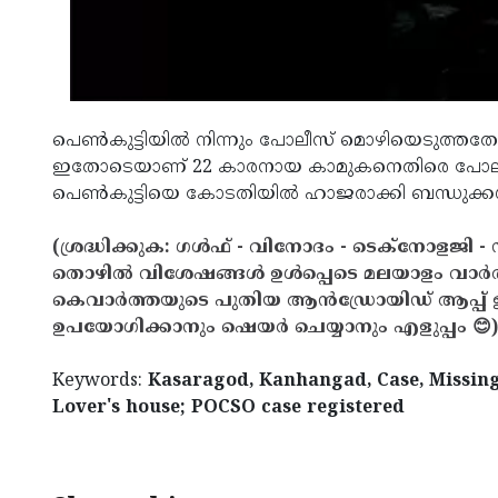
പെണ്‍കുട്ടിയില്‍ നിന്നും പോലീസ് മൊഴിയെടുത്തതോട
ഇതോടെയാണ് 22 കാരനായ കാമുകനെതിരെ പോലീസ
പെണ്‍കുട്ടിയെ കോടതിയില്‍ ഹാജരാക്കി ബന്ധുക്കള്‍ക
(ശ്രദ്ധിക്കുക: ഗൾഫ് - വിനോദം - ടെക്നോളജി - 
തൊഴിൽ വിശേഷങ്ങൾ ഉൾപ്പെടെ മലയാളം വാർ
കെവാർത്തയുടെ പുതിയ ആൻഡ്രോയിഡ് ആപ്പ് ഇവ
ഉപയോഗിക്കാനും ഷെയർ ചെയ്യാനും എളുപ്പം 😊)
Keywords:
Kasaragod, Kanhangad, Case, Missing
Lover's house; POCSO case registered