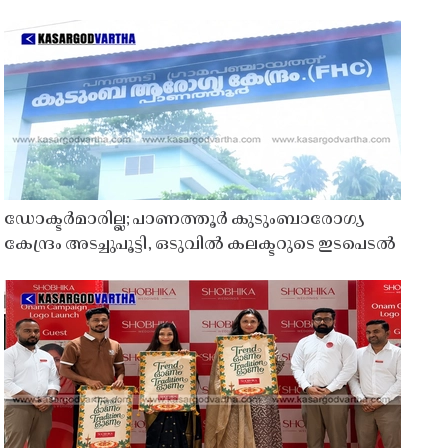
ഡോക്ടർമാരില്ല; പാണത്തൂർ കുടുംബാരോഗ്യ
കേന്ദ്രം അടച്ചുപൂട്ടി, ഒടുവിൽ കലക്ടറുടെ ഇടപെടൽ