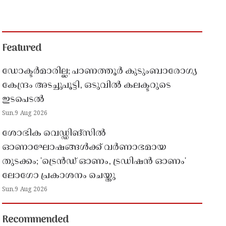
Featured
ഡോക്ടർമാരില്ല; പാണത്തൂർ കുടുംബാരോഗ്യ
കേന്ദ്രം അടച്ചുപൂട്ടി, ഒടുവിൽ കലക്ടറുടെ
ഇടപെടൽ
Sun,9 Aug 2026
ശോഭിക വെഡ്ഡിങ്സിൽ
ഓണാഘോഷങ്ങൾക്ക് വർണാഭമായ
തുടക്കം; 'ട്രെൻഡ് ഓണം, ട്രഡിഷൻ ഓണം'
ലോഗോ പ്രകാശനം ചെയ്തു
Sun,9 Aug 2026
Recommended