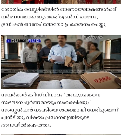
ശോഭിക വെഡ്ഡിങ്സിൽ ഓണാഘോഷങ്ങൾക്ക്
വർണാഭമായ തുടക്കം; 'ട്രെൻഡ് ഓണം,
ട്രഡിഷൻ ഓണം' ലോഗോ പ്രകാശനം ചെയ്തു
സവർക്കർ ക്വിസ് വിവാദം; ‘അധ്യാപകനെ
സംഘടന പൂർണമായും സംരക്ഷിക്കും’;
സസ്പെൻഷൻ നടപടിയെ ശക്തമായി നേരിടുമെന്ന്
എൻടിയു, വിഷയം പ്രധാനമന്ത്രിയുടെ
ശ്രദ്ധയിൽപ്പെടുത്തും