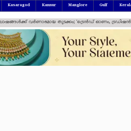
Kasaragod
Kannur
Manglore
Gulf
Keral