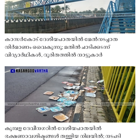
കാസർകോട് ദേശീയപാതയിൽ മേൽനടപ്പാത
നിർമാണം വൈകുന്നു; മതിൽ ചാടിക്കടന്ന്
വിദ്യാർഥികൾ, ദുരിതത്തിൽ നാട്ടുകാർ
കുമ്പള ദേവീനഗറിൽ ദേശീയപാതയിൽ
ഭക്ഷണാവശിഷ്ടങ്ങൾ തള്ളിയ നിലയിൽ; നടപടി