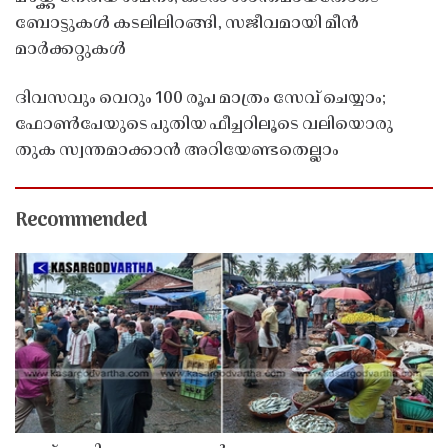
ബോട്ടുകൾ കടലിലിറങ്ങി, സജീവമായി മീൻ
മാർക്കറ്റുകൾ
ദിവസവും വെറും 100 രൂപ മാത്രം സേവ് ചെയ്യാം;
ഫോൺപേയുടെ പുതിയ ഫീച്ചറിലൂടെ വലിയൊരു
തുക സ്വന്തമാക്കാൻ അറിയേണ്ടതെല്ലാം
Recommended