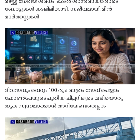
മഴയ്ക്ക് നേരിയ ശമനം; കടൽ ശാന്തമായതോടെ
ബോട്ടുകൾ കടലിലിറങ്ങി, സജീവമായി മീൻ
മാർക്കറ്റുകൾ
ദിവസവും വെറും 100 രൂപ മാത്രം സേവ് ചെയ്യാം;
ഫോൺപേയുടെ പുതിയ ഫീച്ചറിലൂടെ വലിയൊരു
തുക സ്വന്തമാക്കാൻ അറിയേണ്ടതെല്ലാം