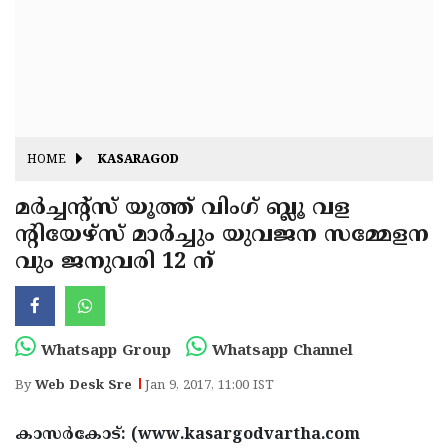
Fitr
May
Day
Eid
Al
Independence
Ad'ha
Day
Onam
HOME
KASARAGOD
J&K
State
മര്‍ച്ചന്റ്‌സ് യൂത്ത് വിംഗ് ബ്ലൂ വള
Haryana
ന്റിയേഴ്‌സ് മാര്‍ച്ചും യുവജന സമ്മേളന
Assembly
State
Diwali
വും ജനുവരി 12 ന്
Elections
Assembly
Christmas
Elections
New-
Year
Republic
Whatsapp Group
Whatsapp Channel
Day
Budget
By
Web Desk Sre
Jan 9, 2017, 11:00 IST
Delhi
കാസര്‍കോട്: (www.kasargodvartha.com