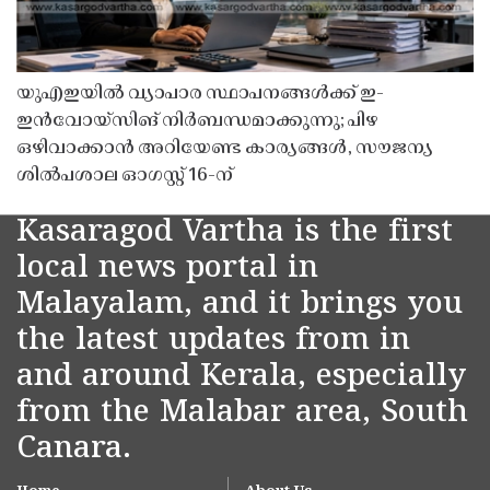
യുഎഇയിൽ വ്യാപാര സ്ഥാപനങ്ങൾക്ക് ഇ-
ഇൻവോയ്സിങ് നിർബന്ധമാക്കുന്നു; പിഴ
ഒഴിവാക്കാൻ അറിയേണ്ട കാര്യങ്ങൾ, സൗജന്യ
ശിൽപശാല ഓഗസ്റ്റ് 16-ന്
Kasaragod Vartha is the first
local news portal in
Malayalam, and it brings you
the latest updates from in
and around Kerala, especially
from the Malabar area, South
Canara.