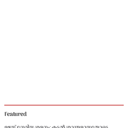
Featured
മഴയ്ക്ക് നേരിയ ശമനം; കടൽ ശാന്തമായതോടെ