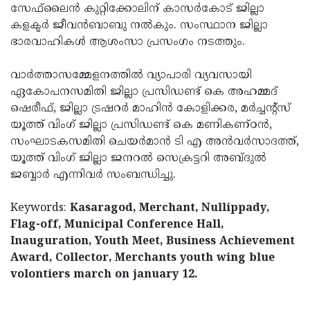
സേഫ്‌ലൈന്‍ കുറ്റിക്കോലിന് കാസര്‍കോട് ജില്ലാ
കളക്ടര്‍ ജീവന്‍ബാബു നല്‍കും. സംസ്ഥാന ജില്ലാ
ഭാരവാഹികള്‍ ആശംസാ പ്രസംഗം നടത്തും.
വാര്‍ത്താസമ്മേളനത്തില്‍ വ്യാപാരി വ്യവസായി
ഏകോപനസമിതി ജില്ലാ പ്രസിഡണ്ട് കെ അഹമ്മദ്
ഷെരീഫ്, ജില്ലാ ട്രഷറര്‍ മാഹിന്‍ കോളിക്കര, മര്‍ച്ചന്റ്‌സ്
യൂത്ത് വിംഗ് ജില്ലാ പ്രസിഡണ്ട് കെ മണികണ്ഠന്‍,
സംഘാടകസമിതി ചെയര്‍മാന്‍ ടി എ അന്‍വര്‍സാദത്ത്,
യൂത്ത് വിംഗ് ജില്ലാ ജനറല്‍ സെക്രട്ടറി അബ്ദുല്‍
ജബ്ബാര്‍ എന്നിവര്‍ സംബന്ധിച്ചു.
Keywords:
Kasaragod, Merchant, Nullippady,
Flag-off, Municipal Conference Hall,
Inauguration, Youth Meet, Business Achievement
Award, Collector, Merchants youth wing blue
volontiers march on january 12.