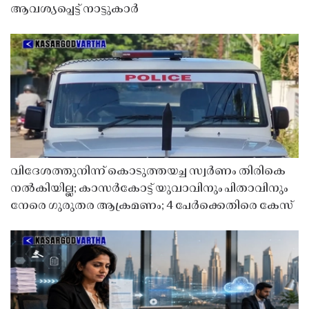
ആവശ്യപ്പെട്ട് നാട്ടുകാർ
വിദേശത്തുനിന്ന് കൊടുത്തയച്ച സ്വർണം തിരികെ
നൽകിയില്ല; കാസർകോട്ട് യുവാവിനും പിതാവിനും
നേരെ ഗുരുതര ആക്രമണം; 4 പേർക്കെതിരെ കേസ്