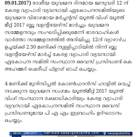
Election
Maha
09.01.2017)
ദേശീയ യുവജന ദിനമായ ജനുവരി 12 ന്
കേരള വ്യാപാരി വ്യവസായി ഏകോപനസമിതിയുടെ
Shivarathri
International
യുവജന വിഭാഗമായ മര്‍ച്ചന്റസ് യൂത്ത് വിംഗ് യൂത്ത്
Women's
Anti-
മീറ്റ് 2017 ബ്ലൂ വളന്റിയേഴ്‌സ് മാര്‍ച്ചും യുവജന
സമ്മേളനവും സംഘടിപ്പിക്കുമെന്ന് ഭാരവാഹികള്‍
Day
Drug
Attukal
വാര്‍ത്താ സമ്മേളനത്തില്‍ അറിയിച്ചു. 12ന് വ്യാഴാഴ്ച
Campaign
Pongala
Holi
ഉച്ചയ്ക്ക് 2.30 മണിക്ക് നുള്ളിപ്പാടിയില്‍ നിന്ന് ബ്ലു
വളന്റിയേഴ്‌സ് മാര്‍ച്ച് കേരള വ്യാപാരി വ്യവസായി
2025
2025
IPL
ഏകോപന സമിതി സംസ്ഥാന വൈസ് പ്രസിഡണ്ട് കെ
2025
Eid
അഹമ്മദ് ഷെരീഫ് ഫ്‌ളാഗ് ഓഫ് ചെയ്യും.
Al-
Waqf
4 മണിക്ക് മുനിസിപ്പല്‍ കോണ്‍ഫറന്‍സ് ഹാളില്‍ വെച്ച്
Fitr
Bill
Vishu
നടക്കുന്ന യുവജന സംഗമം യൂത്ത്മീറ്റ് 2017 യൂത്ത്
വിംഗ് സംസ്ഥാന രക്ഷാധികാരിയും കേരള വ്യാപാരി
2025
Controversy
Festival
Good
വ്യവസായി ഏകോപനസമിതി സംസ്ഥാന വൈസ്
2025
Friday
Easter
പ്രസിഡണ്ടുമായ പി എ എം ഇബ്രാഹിം ഉദ്ഘാടനം
ചെയ്യും.
Observance
Sunday
By-
2025
2025
Election
Bihar