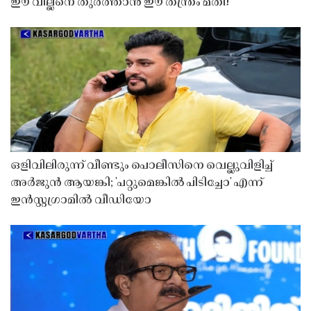
ഈ വില്ലനെ തുരത്താൻ ഈ തന്ത്രം മതി!
ഒളിവിലിരുന്ന് വീണ്ടും പൊലീസിനെ വെല്ലുവിളിച്ച്
അർജുൻ ആയങ്കി; 'പറ്റുമെങ്കിൽ പിടിച്ചോ' എന്ന്
ഇൻസ്റ്റഗ്രാമിൽ വീഡിയോ