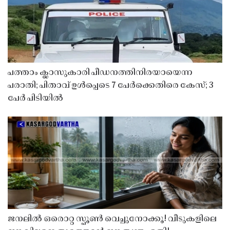
പത്താം ക്ലാസുകാരി പീഡനത്തിനിരയായെന്ന
പരാതി; പിതാവ് ഉൾപ്പെടെ 7 പേർക്കെതിരെ കേസ്; 3
പേർ പിടിയിൽ
ജനലിൽ ഒരൊറ്റ സ്പൂൺ വെച്ചുനോക്കൂ! വീടുകളിലെ