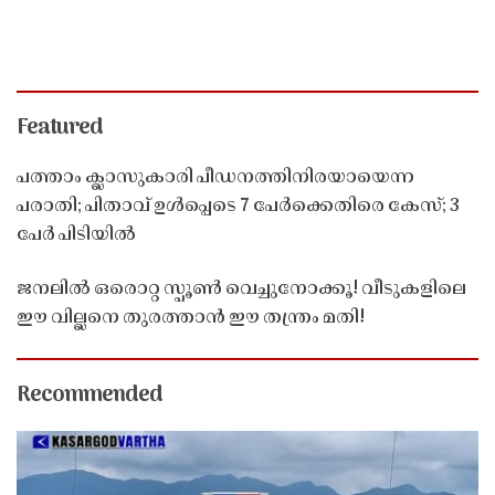
Featured
പത്താം ക്ലാസുകാരി പീഡനത്തിനിരയായെന്ന
പരാതി; പിതാവ് ഉൾപ്പെടെ 7 പേർക്കെതിരെ കേസ്; 3
പേർ പിടിയിൽ
ജനലിൽ ഒരൊറ്റ സ്പൂൺ വെച്ചുനോക്കൂ! വീടുകളിലെ
ഈ വില്ലനെ തുരത്താൻ ഈ തന്ത്രം മതി!
Recommended