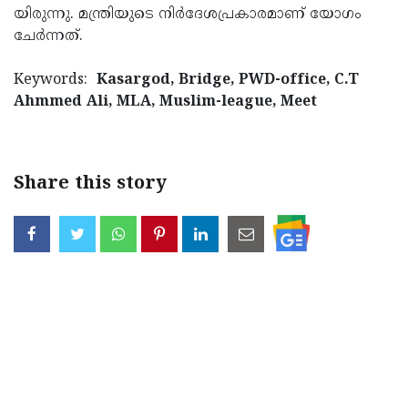
യി­രു­ന്നു. മന്ത്രി­യു­ടെ നിര്‍ദേശ­പ്ര­കാ­ര­മാണ് യോഗം
Updates
Assembly
Kerala
ചേര്‍ന്ന­ത്.
Polls
Local
Look
Keywords:
Kasargod, Bridge, PWD-office, C.T
Body
Back
Ahmmed Ali, MLA, Muslim-league, Meet
Election
2025
Share this story