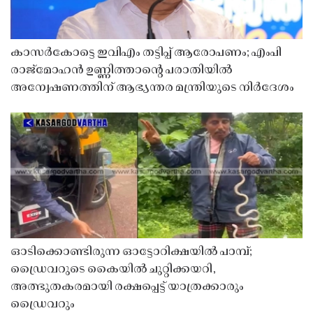
കാസർകോട്ടെ ഇവിഎം തട്ടിപ്പ് ആരോപണം; എംപി
രാജ്‌മോഹൻ ഉണ്ണിത്താന്റെ പരാതിയിൽ
അന്വേഷണത്തിന് ആഭ്യന്തര മന്ത്രിയുടെ നിർദേശം
ഓടിക്കൊണ്ടിരുന്ന ഓട്ടോറിക്ഷയിൽ പാമ്പ്;
ഡ്രൈവറുടെ കൈയിൽ ചുറ്റിക്കയറി,
അത്ഭുതകരമായി രക്ഷപ്പെട്ട് യാത്രക്കാരും
ഡ്രൈവറും