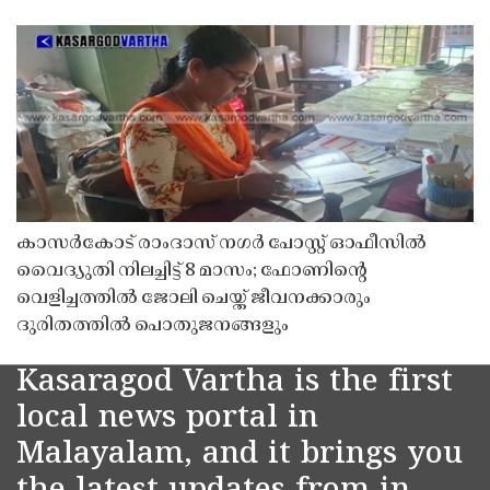
കാസർകോട് രാംദാസ് നഗർ പോസ്റ്റ് ഓഫീസിൽ
വൈദ്യുതി നിലച്ചിട്ട് 8 മാസം; ഫോണിൻ്റെ
വെളിച്ചത്തിൽ ജോലി ചെയ്ത് ജീവനക്കാരും
ദുരിതത്തിൽ പൊതുജനങ്ങളും
Kasaragod Vartha is the first
local news portal in
Malayalam, and it brings you