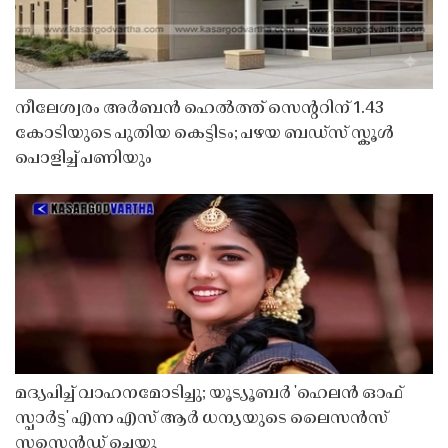
നീലേശ്വരം അർബൻ ഹെൽത്ത് സെൻ്ററിന് 1.43
കോടിയുടെ പുതിയ കെട്ടിടം; പഴയ ബഡ്സ് സ്കൂൾ
പൊളിച്ച് പണിയും
മദ്യപിച്ച് വാഹനമോടിച്ചു; യൂട്യൂബർ 'ഹെലൻ ഓഫ്
സ്പാർട്ട' എന്ന എസ് ആർ ധന്യയുടെ ലൈസൻസ്
സസ്പെൻഡ് ചെയ്തു ​​​​​​​