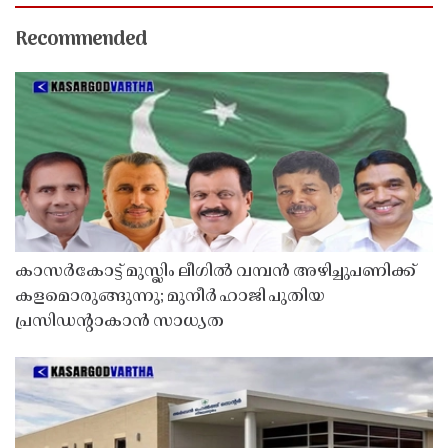
Recommended
കാസർകോട്ട് മുസ്ലിം ലീഗിൽ വമ്പൻ അഴിച്ചുപണിക്ക്
കളമൊരുങ്ങുന്നു; മുനീർ ഹാജി പുതിയ
പ്രസിഡൻ്റാകാൻ സാധ്യത