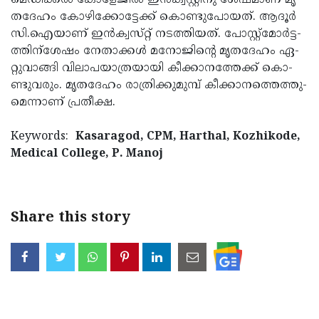
മെ­ഡി­ക്കല്‍ കോ­ളേ­ജില്‍ ഇന്‍­ക്വ­സ്റ്റി­നു ശേ­ഷ­മാ­ണ് മൃ­
ത­ദേ­ഹം കോ­ഴി­ക്കോ­ട്ടേ­ക്ക് കൊണ്ടു­പോ­യത്. ആ­ദൂര്‍
സി.ഐ­യാ­ണ് ഇന്‍­ക്വ­സ്­റ്റ് ന­ട­ത്തി­യ­ത്. പോ­സ്റ്റ്‌­മോര്‍­ട്ട­
ത്തിന്‌ശേ­ഷം നേ­താക്കള്‍ മ­നോ­ജി­ന്റെ മൃ­ത­ദേ­ഹം ഏ­
റ്റു­വാ­ങ്ങി വി­ലാ­പ­യാ­ത്ര­യാ­യി കീ­ക്കാ­ന­ത്തേ­ക്ക് കൊ­
ണ്ടു­വ­രും. മൃ­ത­ദേ­ഹം രാ­ത്രി­ക്കു­മു­മ്പ് കീ­ക്കാ­ന­ത്തെ­ത്തു­
മെ­ന്നാ­ണ് പ്ര­തീക്ഷ.
Keywords:
Kasaragod, CPM, Harthal, Kozhikode,
Medical College, P. Manoj
Share this story