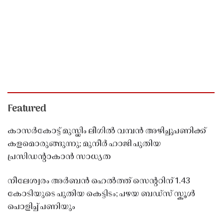
Featured
കാസർകോട്ട് മുസ്ലിം ലീഗിൽ വമ്പൻ അഴിച്ചുപണിക്ക്
കളമൊരുങ്ങുന്നു; മുനീർ ഹാജി പുതിയ
പ്രസിഡൻ്റാകാൻ സാധ്യത
നീലേശ്വരം അർബൻ ഹെൽത്ത് സെൻ്ററിന് 1.43
കോടിയുടെ പുതിയ കെട്ടിടം; പഴയ ബഡ്സ് സ്കൂൾ
പൊളിച്ച് പണിയും