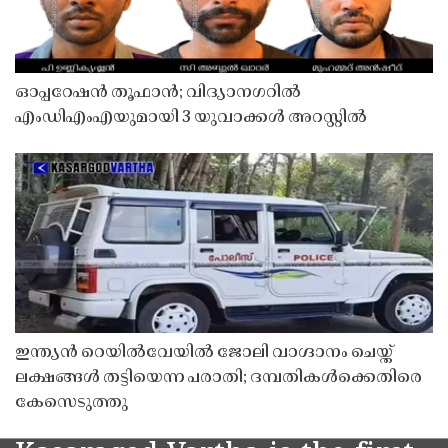
ഓപ്പറേഷൻ തൂഫാൻ; വിദ്യാനഗറിൽ
എംഡിഎംഎയുമായി 3 യുവാക്കൾ അറസ്റ്റിൽ
ഇന്ത്യൻ റെയിൽവേയിൽ ജോലി വാഗ്ദാനം ചെയ്ത്
ലക്ഷങ്ങൾ തട്ടിയെന്ന പരാതി; ദമ്പതികൾക്കെതിരെ
കേസെടുത്തു