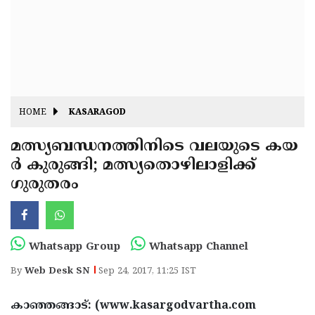
Fitr
May
Day
Eid
Al
Independence
Ad'ha
Day
Onam
HOME
KASARAGOD
J&K
State
മത്സ്യബന്ധനത്തിനിടെ വലയുടെ കയ
Haryana
ര്‍ കുരുങ്ങി; മത്സ്യതൊഴിലാളിക്ക്
Assembly
State
Diwali
ഗുരുതരം
Elections
Assembly
Christmas
Elections
New-
Year
Republic
Whatsapp Group
Whatsapp Channel
Day
Budget
By
Web Desk SN
Sep 24, 2017, 11:25 IST
Delhi
കാഞ്ഞങ്ങാട്: (www.kasargodvartha.com