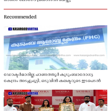
Recommended
ഡോക്ടർമാരില്ല; പാണത്തൂർ കുടുംബാരോഗ്യ
കേന്ദ്രം അടച്ചുപൂട്ടി, ഒടുവിൽ കലക്ടറുടെ ഇടപെടൽ