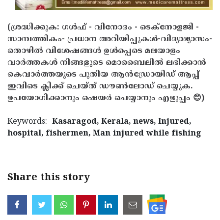
(ശ്രദ്ധിക്കുക: ഗൾഫ് - വിനോദം - ടെക്നോളജി -
സാമ്പത്തികം- പ്രധാന അറിയിപ്പുകൾ-വിദ്യാഭ്യാസം-
തൊഴിൽ വിശേഷങ്ങൾ ഉൾപ്പെടെ മലയാളം
വാർത്തകൾ നിങ്ങളുടെ മൊബൈലിൽ ലഭിക്കാൻ
കെവാർത്തയുടെ പുതിയ ആൻഡ്രോയിഡ് ആപ്പ്
ഇവിടെ ക്ലിക്ക് ചെയ്ത് ഡൗൺലോഡ് ചെയ്യുക.
ഉപയോഗിക്കാനും ഷെയർ ചെയ്യാനും എളുപ്പം 😊)
Keywords:
Kasaragod, Kerala, news, Injured,
hospital, fishermen, Man injured while fishing
Share this story