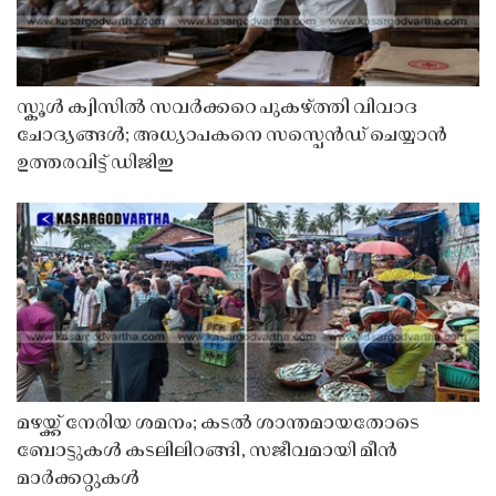
സ്കൂൾ ക്വിസിൽ സവർക്കറെ പുകഴ്ത്തി വിവാദ
ചോദ്യങ്ങൾ; അധ്യാപകനെ സസ്പെൻഡ് ചെയ്യാൻ
ഉത്തരവിട്ട് ഡിജിഇ
മഴയ്ക്ക് നേരിയ ശമനം; കടൽ ശാന്തമായതോടെ
ബോട്ടുകൾ കടലിലിറങ്ങി, സജീവമായി മീൻ
മാർക്കറ്റുകൾ