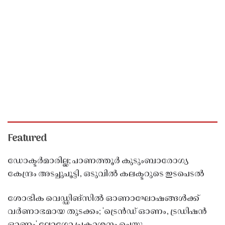
Featured
ഡോക്ടർമാരില്ല; പാണത്തൂർ കുടുംബാരോഗ്യ
കേന്ദ്രം അടച്ചുപൂട്ടി, ഒടുവിൽ കലക്ടറുടെ ഇടപെടൽ
ശോഭിക വെഡ്ഡിങ്സിൽ ഓണാഘോഷങ്ങൾക്ക്
വർണാഭമായ തുടക്കം; 'ട്രെൻഡ് ഓണം, ട്രഡിഷൻ
ഓണം' ലോഗോ പ്രകാശനം ചെയ്തു