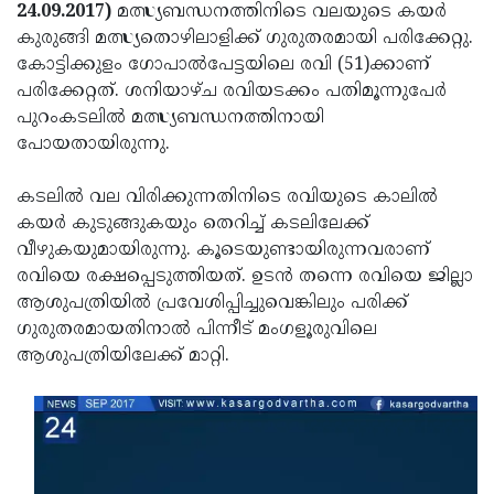
Election
Maha
24.09.2017)
മത്സ്യബന്ധനത്തിനിടെ വലയുടെ കയര്‍
കുരുങ്ങി മത്സ്യതൊഴിലാളിക്ക് ഗുരുതരമായി പരിക്കേറ്റു.
Shivarathri
International
കോട്ടിക്കുളം ഗോപാല്‍പേട്ടയിലെ രവി (51)ക്കാണ്
Women's
Anti-
പരിക്കേറ്റത്. ശനിയാഴ്ച രവിയടക്കം പതിമൂന്നുപേര്‍
പുറംകടലില്‍ മത്സ്യബന്ധനത്തിനായി
Day
Drug
Attukal
പോയതായിരുന്നു.
Campaign
Pongala
Holi
കടലില്‍ വല വിരിക്കുന്നതിനിടെ രവിയുടെ കാലില്‍
2025
2025
IPL
കയര്‍ കുടുങ്ങുകയും തെറിച്ച് കടലിലേക്ക്
2025
Eid
വീഴുകയുമായിരുന്നു. കൂടെയുണ്ടായിരുന്നവരാണ്
രവിയെ രക്ഷപ്പെടുത്തിയത്. ഉടന്‍ തന്നെ രവിയെ ജില്ലാ
Al-
Waqf
ആശുപത്രിയില്‍ പ്രവേശിപ്പിച്ചുവെങ്കിലും പരിക്ക്
Fitr
Bill
Vishu
ഗുരുതരമായതിനാല്‍ പിന്നീട് മംഗളൂരുവിലെ
ആശുപത്രിയിലേക്ക് മാറ്റി.
2025
Controversy
Festival
Good
2025
Friday
Easter
Observance
Sunday
By-
2025
2025
Election
Bihar