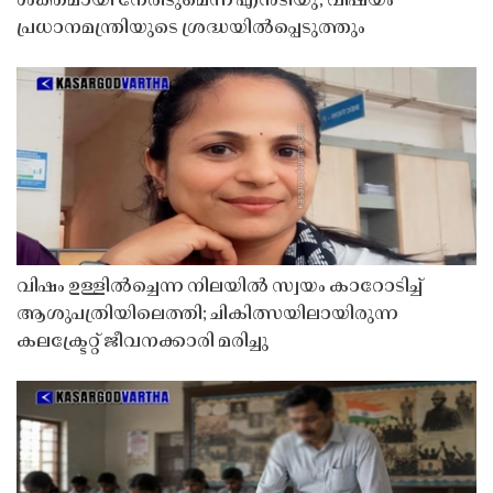
ശക്തമായി നേരിടുമെന്ന് എൻടിയു, വിഷയം
പ്രധാനമന്ത്രിയുടെ ശ്രദ്ധയിൽപ്പെടുത്തും
വിഷം ഉള്ളിൽച്ചെന്ന നിലയിൽ സ്വയം കാറോടിച്ച്
ആശുപത്രിയിലെത്തി; ചികിത്സയിലായിരുന്ന
കലക്ട്രേറ്റ് ജീവനക്കാരി മരിച്ചു