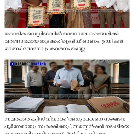
ശോഭിക വെഡ്ഡിങ്സിൽ ഓണാഘോഷങ്ങൾക്ക്
വർണാഭമായ തുടക്കം; 'ട്രെൻഡ് ഓണം, ട്രഡിഷൻ
ഓണം' ലോഗോ പ്രകാശനം ചെയ്തു
സവർക്കർ ക്വിസ് വിവാദം; ‘അധ്യാപകനെ സംഘടന
പൂർണമായും സംരക്ഷിക്കും’; സസ്പെൻഷൻ നടപടിയെ