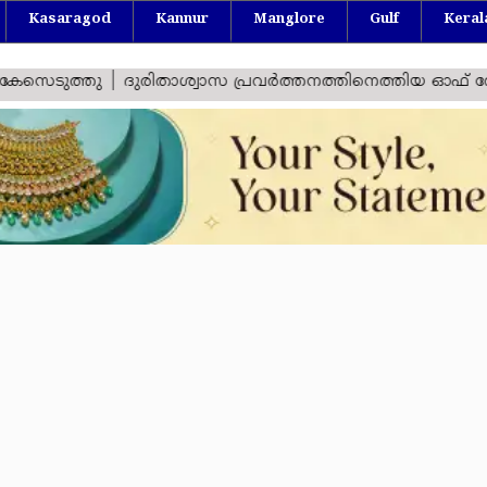
Kasaragod
Kannur
Manglore
Gulf
Keral