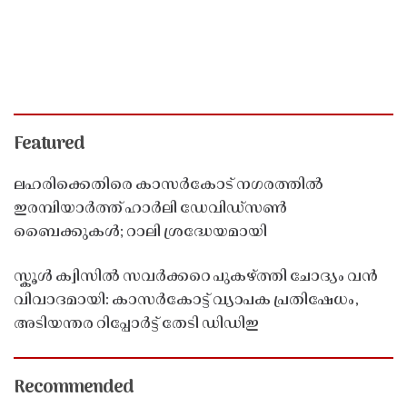
Featured
ലഹരിക്കെതിരെ കാസർകോട് നഗരത്തിൽ
ഇരമ്പിയാർത്ത് ഹാർലി ഡേവിഡ്‌സൺ
ബൈക്കുകൾ; റാലി ശ്രദ്ധേയമായി
സ്കൂൾ ക്വിസിൽ സവർക്കറെ പുകഴ്ത്തി ചോദ്യം വൻ
വിവാദമായി: കാസർകോട്ട് വ്യാപക പ്രതിഷേധം,
അടിയന്തര റിപ്പോർട്ട് തേടി ഡിഡിഇ
Recommended