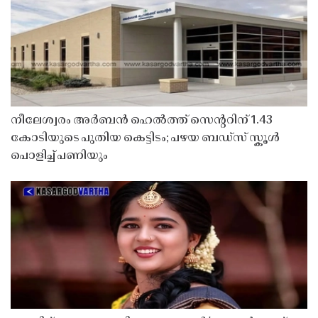
നീലേശ്വരം അർബൻ ഹെൽത്ത് സെൻ്ററിന് 1.43
കോടിയുടെ പുതിയ കെട്ടിടം; പഴയ ബഡ്സ് സ്കൂൾ
പൊളിച്ച് പണിയും