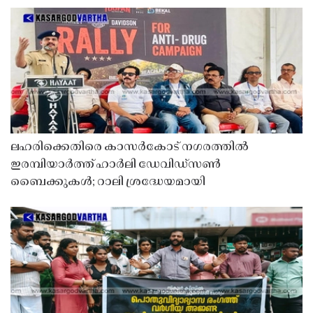
ലഹരിക്കെതിരെ കാസർകോട് നഗരത്തിൽ
ഇരമ്പിയാർത്ത് ഹാർലി ഡേവിഡ്‌സൺ
ബൈക്കുകൾ; റാലി ശ്രദ്ധേയമായി