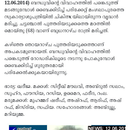
Election
Maha
12.06.2014)
ബന്ധുവിന്റെ വിവാഹത്തില്‍ പങ്കെടുത്ത്
മടങ്ങുമ്പോള്‍ ബൈക്കിടിച്ച് പരിക്കേറ്റ് മംഗലാപുരത്തെ
Shivarathri
International
സ്വകാര്യാശുപത്രിയില്‍ ചികിത്സയിലായിരുന്ന വൃദ്ധന്‍
Women's
Anti-
മരിച്ചു. ചട്ടഞ്ചാല്‍ പുത്തരിയടുക്കത്തെ മഠത്തില്‍
മൊയ്തു (68) വാണ് ബുധനാഴ്ച രാത്രി മരിച്ചത്.
Day
Drug
Attukal
Campaign
Pongala
Holi
കഴിഞ്ഞ ഞായറാഴ്ച പുത്തരിയടുക്കത്താണ്
അപകടമുണ്ടായത്. ബന്ധുവിന്റെ വിവാഹത്തില്‍
2025
2025
IPL
പങ്കെടുത്ത് റോഡരികിലൂടെ നടന്നു പോകുമ്പോള്‍
2025
Eid
ബൈക്കിടിച്ച് ഗുരുതരമായി
പരിക്കേല്‍ക്കുകയായിരുന്നു.
Al-
Waqf
Fitr
Bill
Vishu
ഭാര്യ: ഖദീജ. മക്കള്‍: സിദ്ദീഖ് മൗലവി, അബ്ദുല്‍ സലാം,
സുഹ്‌റ, ഫൗസിയ, റസിയ, ഉമൈറ, ഫരീദ, റംല.
2025
Controversy
Festival
Good
മരുമക്കള്‍: മുഹമ്മദ് ഷരീഫ്, അഷ്‌റഫ്, ആരിഫ്, അഷ്
2025
Friday
Easter
റഫ്, മിസ്‌രിയ, സഫിയ. സഹോദരങ്ങള്‍: അബ്ദുല്ല,
മറിയുമ്മ.
Observance
Sunday
By-
2025
2025
Election
Bihar