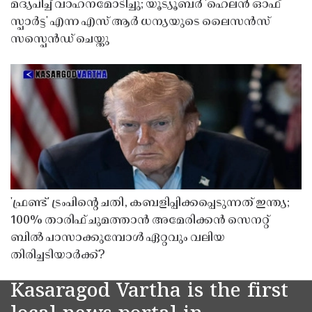
മദ്യപിച്ച് വാഹനമോടിച്ചു; യൂട്യൂബർ 'ഹെലൻ ഓഫ്
സ്പാർട്ട' എന്ന എസ് ആർ ധന്യയുടെ ലൈസൻസ്
സസ്പെൻഡ് ചെയ്തു ​​​​​​​
'ഫ്രണ്ട്' ട്രംപിന്റെ ചതി, കബളിപ്പിക്കപ്പെടുന്നത് ഇന്ത്യ;
100% താരിഫ് ചുമത്താൻ അമേരിക്കൻ സെനറ്റ്
ബിൽ പാസാക്കുമ്പോൾ ഏറ്റവും വലിയ
തിരിച്ചടിയാർക്ക്?
Kasaragod Vartha is the first