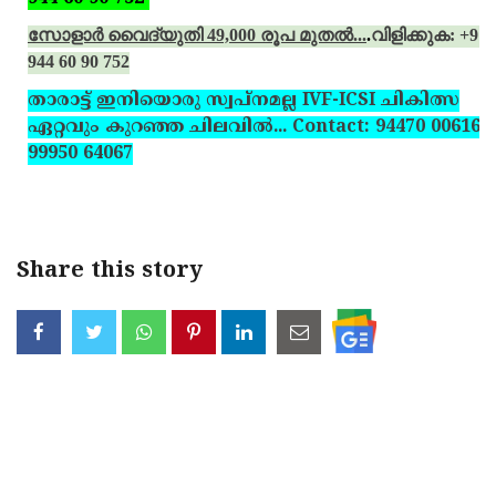
സോളാര്‍ വൈദ്യുതി 49,000 രൂപ മുതല്‍...
.
വിളിക്കുക: +91
944 60 90 752
താരാട്ട് ഇനിയൊരു സ്വപ്‌നമല്ല IVF-ICSI ചികിത്സ
ഏറ്റവും കുറഞ്ഞ ചിലവില്‍... Contact: 94470 00616,
99950 64067
Share this story