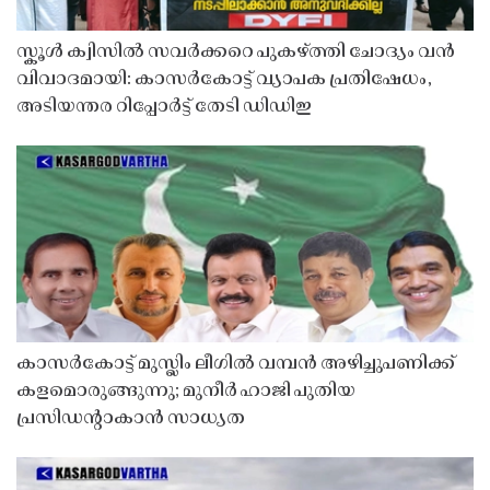
സ്കൂൾ ക്വിസിൽ സവർക്കറെ പുകഴ്ത്തി ചോദ്യം വൻ
വിവാദമായി: കാസർകോട്ട് വ്യാപക പ്രതിഷേധം,
അടിയന്തര റിപ്പോർട്ട് തേടി ഡിഡിഇ
കാസർകോട്ട് മുസ്ലിം ലീഗിൽ വമ്പൻ അഴിച്ചുപണിക്ക്
കളമൊരുങ്ങുന്നു; മുനീർ ഹാജി പുതിയ
പ്രസിഡൻ്റാകാൻ സാധ്യത