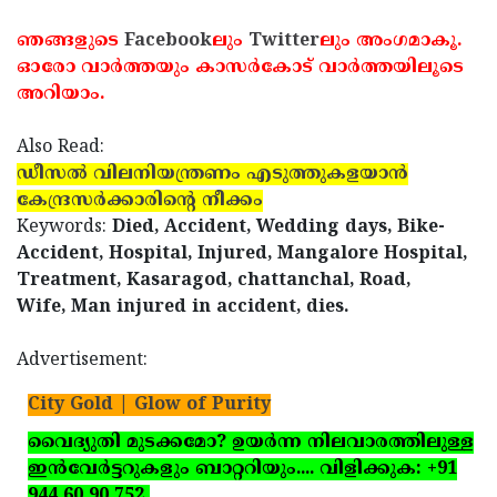
ഞങ്ങളുടെ
Facebook
ലും
Twitter
ലും അംഗമാകൂ.
ഓരോ വാര്‍ത്തയും കാസര്‍കോട് വാര്‍ത്തയിലൂടെ
അറിയാം.
Also Read:
ഡീസല്‍ വിലനിയന്ത്രണം എടുത്തുകളയാന്‍
കേന്ദ്രസര്‍ക്കാരിന്റെ നീക്കം
Keywords:
Died, Accident, Wedding days, Bike-
Accident, Hospital, Injured, Mangalore Hospital,
Treatment, Kasaragod, chattanchal, Road,
Wife, Man injured in accident, dies.
Advertisement:
City Gold | Glow of Purity
വൈദ്യുതി മുടക്കമോ? ഉയര്‍ന്ന നിലവാരത്തിലുള്ള
ഇന്‍വേര്‍ട്ടറുകളും ബാറ്ററിയും.... വിളിക്കുക: +91
944 60 90 752