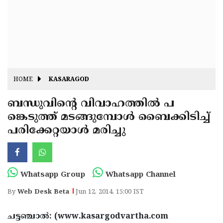
Fitr
May
Day
Eid
Al
Independence
Ad'ha
Day
Onam
HOME
KASARAGOD
J&K
State
ബന്ധുവിന്റെ വിവാഹത്തില്‍ പ
Haryana
ങ്കെടുത്ത് മടങ്ങുമ്പോള്‍ ബൈക്കിടിച്ച്
Assembly
State
Diwali
പരിക്കേറ്റയാള്‍ മരിച്ചു
Elections
Assembly
Christmas
Elections
New-
Year
Republic
Whatsapp Group
Whatsapp Channel
Day
Budget
By
Web Desk Beta
Jun 12, 2014, 15:00 IST
Delhi
ചട്ടഞ്ചാല്‍: (www.kasargodvartha.com