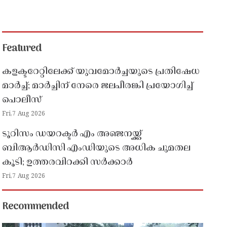
Featured
കളക്ടറേറ്റിലേക്ക് യുവമോർച്ചയുടെ പ്രതിഷേധ
മാർച്ച്; മാർച്ചിന് നേരെ ജലപീരങ്കി പ്രയോഗിച്ച്
പൊലീസ്
Fri,7 Aug 2026
ടൂറിസം ഡയറക്ടർ എം അഞ്ജനയ്ക്ക്
ബിആർഡിസി എംഡിയുടെ അധിക ചുമതല
കൂടി; ഉത്തരവിറക്കി സർക്കാർ
Fri,7 Aug 2026
Recommended