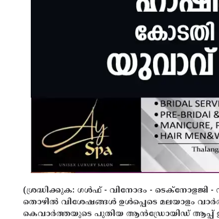
(ശ്രദ്ധിക്കുക: ഗൾഫ് - വിനോദം - ടെക്നോളജി - 
തൊഴിൽ വിശേഷങ്ങൾ ഉൾപ്പെടെ മലയാളം വാർ
കെവാർത്തയുടെ പുതിയ ആൻഡ്രോയിഡ് ആപ്പ് ഇവ