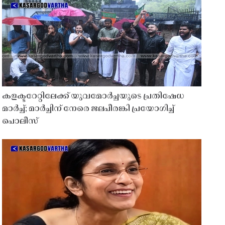
കളക്ടറേറ്റിലേക്ക് യുവമോർച്ചയുടെ പ്രതിഷേധ
മാർച്ച്; മാർച്ചിന് നേരെ ജലപീരങ്കി പ്രയോഗിച്ച്
പൊലീസ്