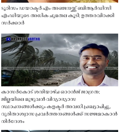
ടൂറിസം ഡയറക്ടർ എം അഞ്ജനയ്ക്ക് ബിആർഡിസി
എംഡിയുടെ അധിക ചുമതല കൂടി; ഉത്തരവിറക്കി
സർക്കാർ
കാസർകോട് ശനിയാഴ്ച ഓറൻജ് ജാഗ്രത;
ജില്ലയിലെ മുഴുവൻ വിദ്യാഭ്യാസ
സ്ഥാപനങ്ങൾക്കും കളക്ടർ അവധി പ്രഖ്യാപിച്ചു,
ദുരിതാശ്വാസ പ്രവർത്തനങ്ങൾക്ക് സജ്ജമാകാൻ
നിർദേശം