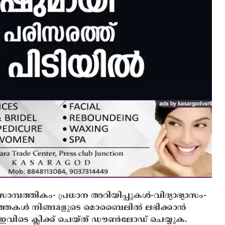
സാമ്പത്തികം- പ്രധാന അറിയിപ്പുകൾ-വിദ്യാഭ്യാസം-
ത്തകൾ നിങ്ങaളുടെ മൊബൈലിൽ ലഭിക്കാൻ
ിടെ ക്ലിക്ക് ചെയ്ത് ഡൗൺലോഡ് ചെയ്യുക.