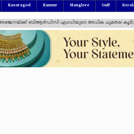
Kasaragod
Kannur
Manglore
Gulf
Keral