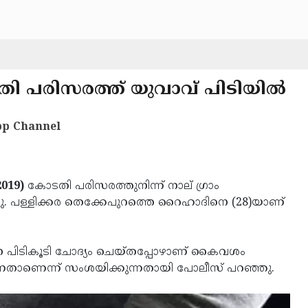
ി പരിസരത്ത് യുവാവ് പിടിയില്‍
p Channel
019)
കോടതി പരിസരത്തുനിന്ന് നാല് ഗ്രാം
ു. പള്ളിക്കര തെക്കേപുറത്തെ റൈഹാദിനെ (28)യാണ്
ിനെ പിടികൂടി ചോദ്യം ചെയ്തപ്പോഴാണ് കൈവശം
ന്നതാണെന്ന് സംശയിക്കുന്നതായി പോലീസ് പറഞ്ഞു.