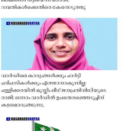
ലക്ഷങ്ങൾ തട്ടിയെന്ന പരാതി;
ദമ്പതികൾക്കെതിരെ കേസെടുത്തു
വാർഡിലെ കാര്യങ്ങൾക്കും പാർട്ടി
പരിപാടികൾക്കും എത്താനാകുന്നില്ല;
പള്ളിക്കരയിൽ മുസ്ലിം ലീഗ് ജനപ്രതിനിധിയുടെ
രാജി; ഒന്നാം വാർഡിൽ ഉപതെരഞ്ഞെടുപ്പിന്
കളമൊരുങ്ങുന്നു