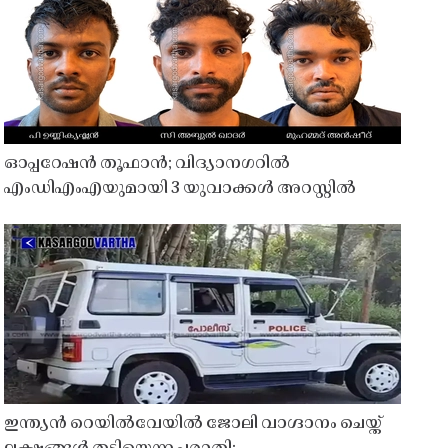
ഓപ്പറേഷൻ തൂഫാൻ; വിദ്യാനഗറിൽ
എംഡിഎംഎയുമായി 3 യുവാക്കൾ അറസ്റ്റിൽ
ഇന്ത്യൻ റെയിൽവേയിൽ ജോലി വാഗ്ദാനം ചെയ്ത്