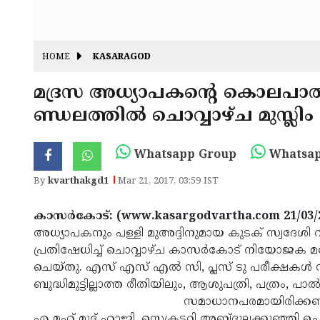
HOME
KASARAGOD
മദ്രസ അധ്യാപകന്റെ കൊലപാ
ണ്ഡലത്തില്‍ ചൊവ്വാഴ്ച മുസ്ലിം 
Whatsapp Group
Whatsap
By
kvarthakgd1
Mar 21, 2017, 03:59 IST
കാസര്‍കോട്: (www.kasargodvartha.com 21/03/
അധ്യാപകനും പള്ളി മുഅദ്ദിനുമായ കുടക് സ്വദേശി
പ്രതിഷേധിച്ച് ചൊവ്വാഴ്ച കാസര്‍കോട് നിയോജക മണ്ഡ
ചെയ്തു. എസ് എസ് എല്‍ സി, പ്ലസ് ടു പരീക്ഷകള്‍ നടക
ബുദ്ധിമുട്ടില്ലാത്ത രീതിയിലും, ആശുപത്രി, പത്രം,
www.kasargodvartha.com
സമാധാനപരമായിരിക്കണം ഹര
എ മഹ് മൂദ് ഹാജി, സെക്രട്ടറി അബ്ദുല്ലക്കുഞ്ഞി ചെര