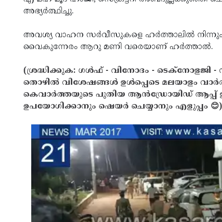
അഭ്യര്‍ത്ഥിച്ചു.
www.kasargodvartha.com
അവശ്യ വാഹന സര്‍വീസുകളെ ഹര്‍ത്താലില്‍ നിന്നും ഒ
വൈകുന്നേരം ആറു മണി വരെയാണ് ഹര്‍ത്താല്‍.
(ശ്രദ്ധിക്കുക: ഗൾഫ് - വിനോദം - ടെക്നോളജി - 
തൊഴിൽ വിശേഷങ്ങൾ ഉൾപ്പെടെ മലയാളം വാർ
കെവാർത്തയുടെ പുതിയ ആൻഡ്രോയിഡ് ആപ്പ് ഇവ
ഉപയോഗിക്കാനും ഷെയർ ചെയ്യാനും എളുപ്പം 😊)