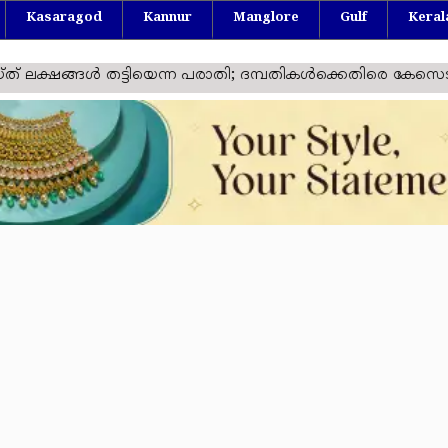
Kasaragod
Kannur
Manglore
Gulf
Keral