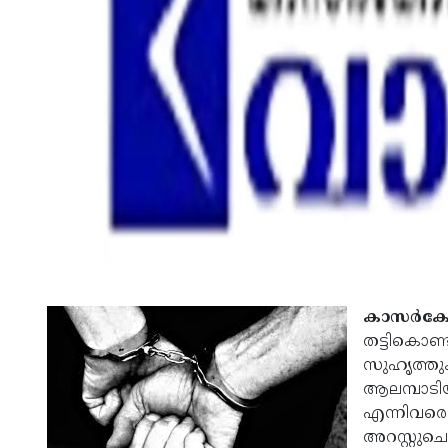
കാസര്‍കോ
തട്ടികൊണ്ട
സുഹൃത്തുക
ആലമ്പാടിയ
എന്നിവരെ
അറസ്റ്റുച