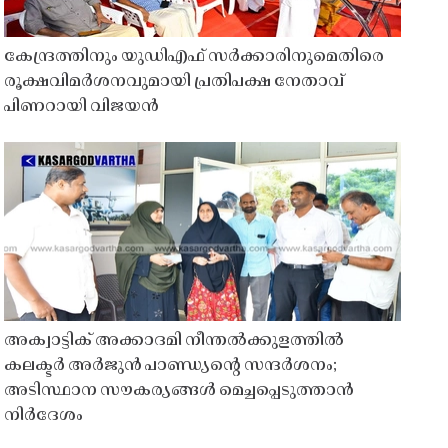
കേന്ദ്രത്തിനും യുഡിഎഫ് സർക്കാരിനുമെതിരെ
രൂക്ഷവിമർശനവുമായി പ്രതിപക്ഷ നേതാവ്
പിണറായി വിജയൻ
അക്വാട്ടിക് അക്കാദമി നീന്തൽക്കുളത്തിൽ
കലക്ടർ അർജുൻ പാണ്ഡ്യൻ്റെ സന്ദർശനം;
അടിസ്ഥാന സൗകര്യങ്ങൾ മെച്ചപ്പെടുത്താൻ
നിർദേശം