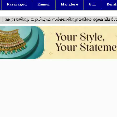
Kasaragod
Kannur
Manglore
Gulf
Keral