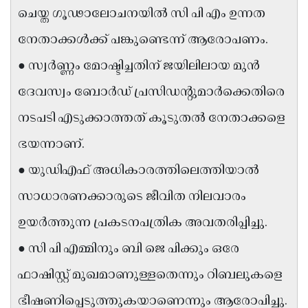
ചെയ്ത ഗൂഢാലോചനയിൽ സി പി എം ഉന്നത
Updates
Assembly
Kerala
നേതാക്കൾക്ക് പങ്കുണ്ടെന്ന് ആരോപണം.
Polls
Local
Look
● സ്വർണ്ണം മോഷ്ടിച്ചതിന് ജയിലിലായ മുൻ
Body
Back
ദേവസ്വം ബോർഡ് പ്രസിഡൻ്റുമാർക്കെതിരെ
Election
2025
നടപടി എടുക്കാത്തത് കൂടുതൽ നേതാക്കളെ
ഭയന്നാണ്.
● യുഡിഎഫ് അധികാരത്തിലെത്തിയാൽ
സാധാരണക്കാരുടെ ജീവിത നിലവാരം
ഉയർത്തുന്ന പ്രകടനപത്രിക അവതരിപ്പിച്ചു.
● സി പി എമ്മിനും ബി ജെ പിക്കും ഒരേ
ഫാഷിസ്റ്റ് മുഖമാണുള്ളതെന്നും റിബലുകളെ
ഭീഷണിപ്പെടുത്തുകയാണെന്നും ആരോപിച്ചു.