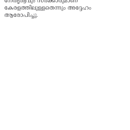
നേതൃത്വവും സർക്കാരുമാണ്
കേരളത്തിലുള്ളതെന്നും അദ്ദേഹം
ആരോപിച്ചു.