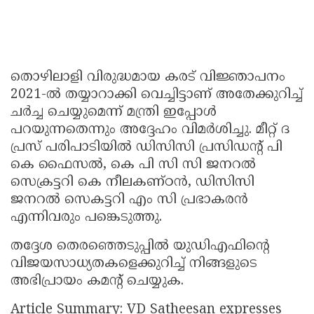
തൊഴിലാളി വിരുദ്ധമായ കരട് വിജ്ഞാപനം
2021-ൽ തയ്യാറാക്കി വെച്ചിട്ടാണ് അതേക്കുറിച്ച്
ചർച്ച ചെയ്യുമെന്ന് മന്ത്രി ഇപ്പോൾ
പറയുന്നതെന്നും അദ്ദേഹം വിമർശിച്ചു. മീറ്റ് ദ
പ്രസ് പരിപാടിയിൽ ഡിസിസി പ്രസിഡൻ്റ് പി
കെ ഫൈസൽ, കെ പി സി സി ജനറൽ
സെക്രട്ടറി കെ നീലകണ്ഠൻ, ഡിസിസി
ജനറൽ സെകട്ടറി എം സി പ്രഭാകരൻ
എന്നിവരും പങ്കെടുത്തു.
തദ്ദേശ തെരഞ്ഞെടുപ്പിൽ യുഡിഎഫിന്റെ
വിജയസാധ്യതകളെക്കുറിച്ച് നിങ്ങളുടെ
അഭിപ്രായം കമൻ്റ് ചെയ്യുക.
Article Summary: VD Satheesan expresses