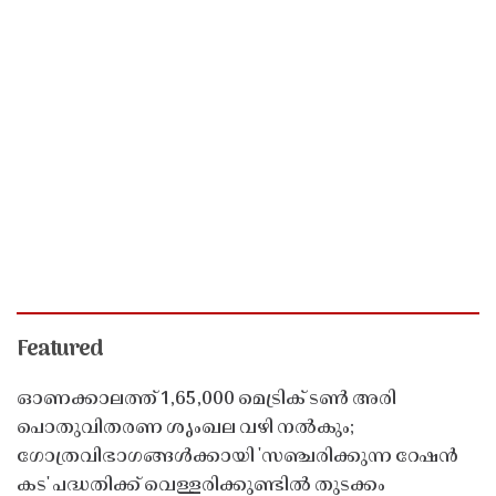
Featured
ഓണക്കാലത്ത് 1,65,000 മെട്രിക് ടൺ അരി
പൊതുവിതരണ ശൃംഖല വഴി നൽകും;
ഗോത്രവിഭാഗങ്ങൾക്കായി 'സഞ്ചരിക്കുന്ന റേഷൻ
കട' പദ്ധതിക്ക് വെള്ളരിക്കുണ്ടിൽ തുടക്കം