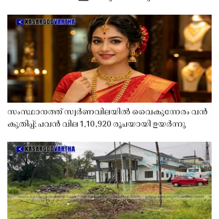
സംസ്ഥാനത്ത് സ്വർണവിലയിൽ വൈകുന്നേരം വൻ
കുതിപ്പ്; പവൻ വില 1,10,920 രൂപയായി ഉയർന്നു