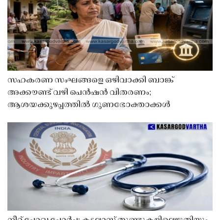
സഹകരണ സംഘങ്ങളെ ഒഴിവാക്കി ബാങ്ക്
അക്കൗണ്ട് വഴി പെൻഷൻ വിതരണം;
ആശയക്കുഴപ്പത്തിൽ ഗുണഭോക്താക്കൾ