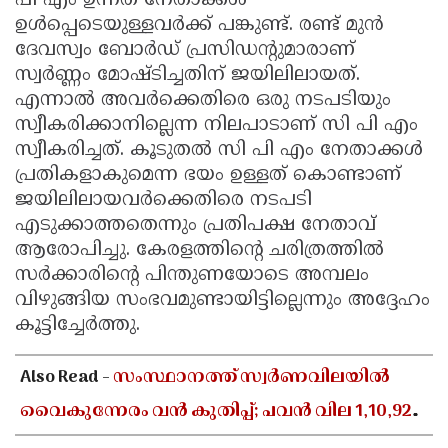
പി എം ഉന്നത നേതാക്കൾ
ഉൾപ്പെടെയുള്ളവർക്ക് പങ്കുണ്ട്. രണ്ട് മുൻ
ദേവസ്വം ബോർഡ് പ്രസിഡൻ്റുമാരാണ്
സ്വർണ്ണം മോഷ്ടിച്ചതിന് ജയിലിലായത്.
എന്നാൽ അവർക്കെതിരെ ഒരു നടപടിയും
സ്വീകരിക്കാനില്ലെന്ന നിലപാടാണ് സി പി എം
സ്വീകരിച്ചത്. കൂടുതൽ സി പി എം നേതാക്കൾ
പ്രതികളാകുമെന്ന ഭയം ഉള്ളത് കൊണ്ടാണ്
ജയിലിലായവർക്കെതിരെ നടപടി
എടുക്കാത്തതെന്നും പ്രതിപക്ഷ നേതാവ്
ആരോപിച്ചു. കേരളത്തിൻ്റെ ചരിത്രത്തിൽ
സർക്കാരിൻ്റെ പിന്തുണയോടെ അമ്പലം
വിഴുങ്ങിയ സംഭവമുണ്ടായിട്ടില്ലെന്നും അദ്ദേഹം
കൂട്ടിച്ചേർത്തു.
Also Read -
സംസ്ഥാനത്ത് സ്വർണവിലയിൽ
വൈകുന്നേരം വൻ കുതിപ്പ്; പവൻ വില 1,10,920
രൂപയായി ഉയർന്നു