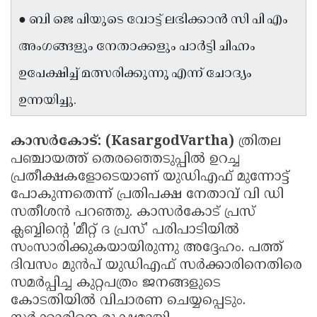
● ബി ജെ പിയുടെ വോട്ട് ലഭിക്കാൻ സി പി എം
അംഗങ്ങളും നേതാക്കളും പാർട്ടി ചിഹ്നം
ഉപേക്ഷിച്ച് മത്സരിക്കുന്നു എന്ന് ചോദ്യം
ഉന്നയിച്ചു.
കാസർകോട്: (KasargodVartha)
ത്രിതല
പഞ്ചായത്ത് തെരഞ്ഞെടുപ്പിൽ ഉറച്ച
പ്രതീക്ഷകളോടെയാണ് യുഡിഎഫ് മുന്നോട്ട്
പോകുന്നതെന്ന് പ്രതിപക്ഷ നേതാവ് വി ഡി
സതീശൻ പറഞ്ഞു. കാസർകോട് പ്രസ്
ക്ലബ്ബിൻ്റെ 'മീറ്റ് ദ പ്രസ്' പരിപാടിയിൽ
സംസാരിക്കുകയായിരുന്നു അദ്ദേഹം. പത്ത്
ദിവസം മുൻപ് യുഡിഎഫ് സർക്കാരിനെതിരെ
സമർപ്പിച്ച കുറ്റപത്രം ജനങ്ങളുടെ
കോടതിയിൽ വിചാരണ ചെയ്യപ്പെടും.