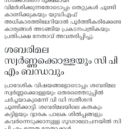
സർക്കാരിനെ രൂക്ഷമായി
വിമർശിക്കുന്നതോടൊപ്പം തെറ്റുകൾ ചൂണ്ടി
കാണിക്കുകയും യുഡിഎഫ്
അധികാരത്തിലേറിയാൽ പൂർത്തീകരിക്കേണ്ട
കാര്യങ്ങൾ അടങ്ങിയ പ്രകടനപത്രികയും
പ്രതിപക്ഷ നേതാവ് അവതരിപ്പിച്ചു.
ശബരിമല
സ്വർണ്ണക്കൊള്ളയും സി പി
എം ബന്ധവും
പ്രാദേശിക വിഷയങ്ങളോടൊപ്പം ശബരിമല
സ്വർണ്ണക്കൊള്ളയും തെരഞ്ഞെടുപ്പിൽ
ചർച്ചയാകുമെന്ന് വി ഡി സതീശൻ
ചൂണ്ടിക്കാട്ടി. ശബരിമലയിലെ കതകും
കട്ടിളയും ദ്വാരക പാലക ശിൽപ്പങ്ങളും
കവർന്നെടുക്കാനുള്ള ഗൂഢാലോചനയിൽ സി