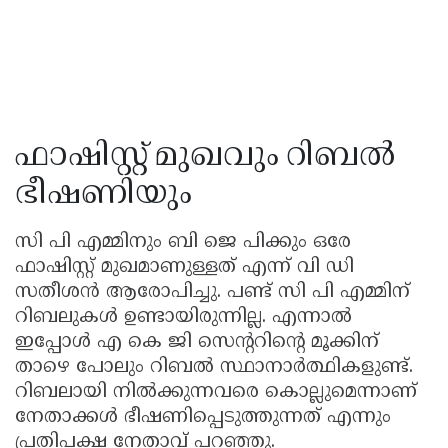
ഫാഷിസ്റ്റ് മുഖവും റിബൽ
ഭീഷണിയും
സി പി എമ്മിനും ബി ജെ പിക്കും ഒരേ
ഫാഷിസ്റ്റ് മുഖമാണുള്ളത് എന്ന് വി ഡി
സതീശൻ ആരോപിച്ചു. പണ്ട് സി പി എമ്മിന്
റിബലുകൾ ഉണ്ടായിരുന്നില്ല. എന്നാൽ
ഇപ്പോൾ എ കെ ജി സെൻ്ററിൻ്റെ മൂക്കിന്
താഴെ പോലും റിബൽ സ്ഥാനാർത്ഥികളുണ്ട്.
റിബലായി നിൽക്കുന്നവരെ കൊല്ലുമെന്നാണ്
നേതാക്കൾ ഭീഷണിപ്പെടുത്തുന്നത് എന്നും
പ്രതിപക്ഷ നേതാവ് പറഞ്ഞു.