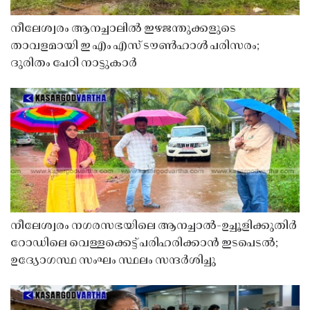
നീലേശ്വരം ആനച്ചാലിൽ ഇഴജന്തുക്കളുടെ
താവളമായി ഇ എം എസ് ടൗൺഹാൾ പരിസരം;
ദുരിതം പേറി നാട്ടുകാർ
നീലേശ്വരം നഗരസഭയിലെ ആനച്ചാൽ-ഉച്ചൂളിക്കുതിർ
റോഡിലെ വെള്ളക്കെട്ട് പരിഹരിക്കാൻ ഇടപെടൽ;
ഉദ്യോഗസ്ഥ സംഘം സ്ഥലം സന്ദർശിച്ചു