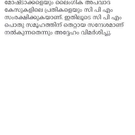
മോഷ്ടാക്കളെയും ലൈംഗിക അപവാദ
കേസുകളിലെ പ്രതികളെയും സി പി എം
സംരക്ഷിക്കുകയാണ്. ഇതിലൂടെ സി പി എം
പൊതു സമൂഹത്തിന് തെറ്റായ സന്ദേശമാണ്
നൽകുന്നതെന്നും അദ്ദേഹം വിമർശിച്ചു.