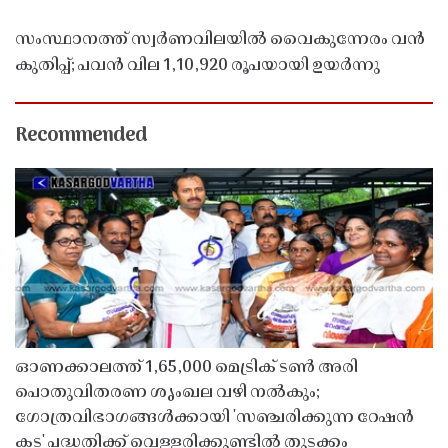
സംസ്ഥാനത്ത് സ്വർണവിലയിൽ വൈകുന്നേരം വൻ
കുതിപ്പ്; പവൻ വില 1,10,920 രൂപയായി ഉയർന്നു
Recommended
ഓണക്കാലത്ത് 1,65,000 മെട്രിക് ടൺ അരി
പൊതുവിതരണ ശൃംഖല വഴി നൽകും;
ഗോത്രവിഭാഗങ്ങൾക്കായി 'സഞ്ചരിക്കുന്ന റേഷൻ
കട' പദ്ധതിക്ക് വെള്ളരിക്കുണ്ടിൽ തുടക്കം