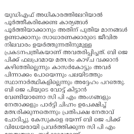
യുഡിഎഫ് അധികാരത്തിലേറിയാൽ
പൂർത്തീകരിക്കേണ്ട കാര്യങ്ങൾ
പൂർത്തിയാക്കാനും അതിന് പുതിയ മാനങ്ങൾ
ഉണ്ടാക്കാനും സാധാരണക്കാരുടെ ജീവിത
നിലവാരം ഉയർത്തുന്നതിനുമുള്ള
പ്രകടനപത്രികയാണ് അവതരിപ്പിച്ചത്. ബി ജെ
പിക്ക് ഫലപ്രദമായ മത്സരം കാഴ്ച വക്കാൻ
കഴിഞ്ഞില്ലെന്നും കാസർകോട്ടും അവർ
പിന്നാക്കം പോയെന്നും പലയിടത്തും
സ്ഥാനാർത്ഥികളില്ലെന്നും അദ്ദേഹം പറഞ്ഞു.
ബി ജെ പിയുടെ വോട്ട് കിട്ടാൻ
വേണ്ടിയാണോ സി പി എം അംഗങ്ങളും
നേതാക്കളും പാർട്ടി ചിഹ്നം ഉപേക്ഷിച്ച്
മത്സരിക്കുന്നതെന്നും പ്രതിപക്ഷ നേതാവ്
ചോദിച്ചു. കേസുകളെ ഭയന്ന് ബി ജെ പിക്ക്
വിധേയരായി പ്രവർത്തിക്കുന്ന സി പി എം