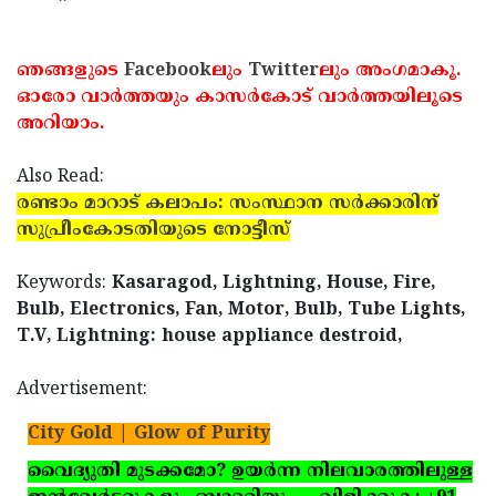
Updates
Assembly
Kerala
Polls
Local
ഞങ്ങളുടെ
Facebook
ലും
Twitter
ലും അംഗമാകൂ.
Look
ഓരോ വാര്‍ത്തയും കാസര്‍കോട് വാര്‍ത്തയിലൂടെ
Body
Back
അറിയാം.
Election
2025
Also Read:
രണ്ടാം മാറാട് കലാപം: സംസ്ഥാന സര്‍ക്കാരിന്
സുപ്രീംകോടതിയുടെ നോട്ടീസ്
Keywords:
Kasaragod, Lightning, House, Fire,
Bulb, Electronics, Fan, Motor, Bulb, Tube Lights,
T.V, Lightning: house appliance destroid,
Advertisement:
City Gold | Glow of Purity
വൈദ്യുതി മുടക്കമോ? ഉയര്‍ന്ന നിലവാരത്തിലുള്ള