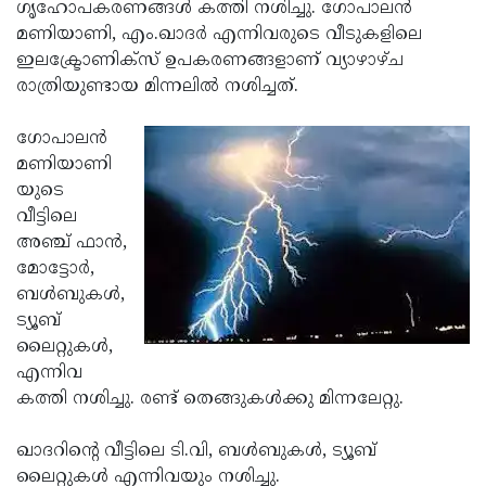
Election
ഗൃഹോപകരണങ്ങള്‍ കത്തി നശിച്ചു. ഗോപാലന്‍
Maha
മണിയാണി, എം.ഖാദര്‍ എന്നിവരുടെ വീടുകളിലെ
Shivarathri
International
ഇലക്ട്രോണിക്‌സ് ഉപകരണങ്ങളാണ് വ്യാഴാഴ്ച
Women's
രാത്രിയുണ്ടായ മിന്നലില്‍ നശിച്ചത്.
Anti-
Day
Drug
Attukal
ഗോപാലന്‍
Campaign
Pongala
മണിയാണി
Holi
യുടെ
2025
2025
IPL
വീട്ടിലെ
2025
അഞ്ച് ഫാന്‍,
Eid
മോട്ടോര്‍,
Al-
Waqf
ബള്‍ബുകള്‍,
Fitr
Bill
ട്യൂബ്
Vishu
ലൈറ്റുകള്‍,
2025
Controversy
Festival
Good
എന്നിവ
2025
Friday
കത്തി നശിച്ചു. രണ്ട് തെങ്ങുകള്‍ക്കു മിന്നലേറ്റു.
Easter
Observance
Sunday
By-
ഖാദറിന്റെ വീട്ടിലെ ടി.വി, ബള്‍ബുകള്‍, ട്യൂബ്
2025
2025
Election
ലൈറ്റുകള്‍ എന്നിവയും നശിച്ചു.
Bihar