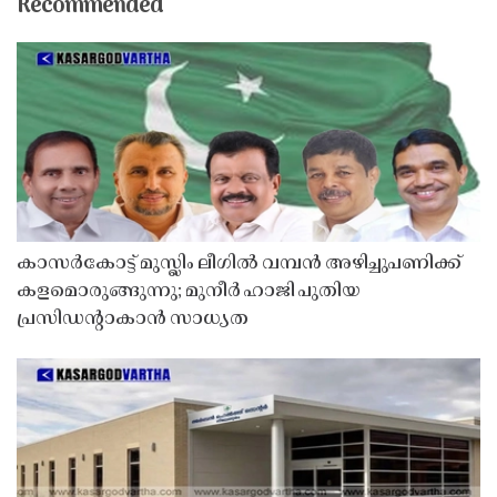
Recommended
കാസർകോട്ട് മുസ്ലിം ലീഗിൽ വമ്പൻ അഴിച്ചുപണിക്ക്
കളമൊരുങ്ങുന്നു; മുനീർ ഹാജി പുതിയ
പ്രസിഡൻ്റാകാൻ സാധ്യത