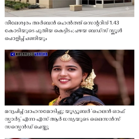
നീലേശ്വരം അർബൻ ഹെൽത്ത് സെൻ്ററിന് 1.43
കോടിയുടെ പുതിയ കെട്ടിടം; പഴയ ബഡ്സ് സ്കൂൾ
പൊളിച്ച് പണിയും
മദ്യപിച്ച് വാഹനമോടിച്ചു; യൂട്യൂബർ 'ഹെലൻ ഓഫ്
സ്പാർട്ട' എന്ന എസ് ആർ ധന്യയുടെ ലൈസൻസ്
സസ്പെൻഡ് ചെയ്തു ​​​​​​​