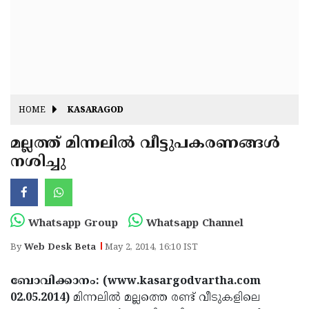
Fitr
May
Day
Eid
Al
Independence
Ad'ha
Day
Onam
HOME
KASARAGOD
J&K
State
മല്ലത്ത് മിന്നലില്‍ വീട്ടുപകരണങ്ങള്‍
Haryana
നശിച്ചു
Assembly
State
Diwali
Elections
Assembly
Christmas
Elections
New-
Whatsapp Group
Whatsapp Channel
Year
Republic
By
Web Desk Beta
May 2, 2014, 16:10 IST
Day
Budget
ബോവിക്കാനം: (www.kasargodvartha.com
Delhi
02.05.2014)
മിന്നലില്‍ മല്ലത്തെ രണ്ട് വീടുകളിലെ