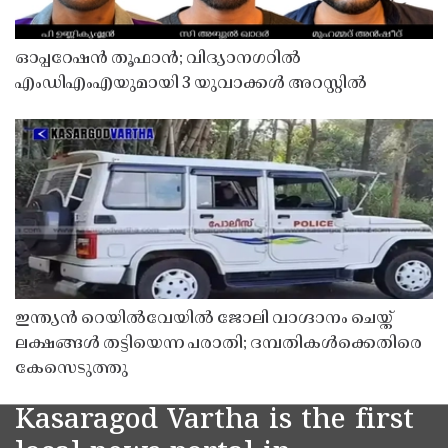
ഓപ്പറേഷൻ തൂഫാൻ; വിദ്യാനഗറിൽ
എംഡിഎംഎയുമായി 3 യുവാക്കൾ അറസ്റ്റിൽ
ഇന്ത്യൻ റെയിൽവേയിൽ ജോലി വാഗ്ദാനം ചെയ്ത്
ലക്ഷങ്ങൾ തട്ടിയെന്ന പരാതി; ദമ്പതികൾക്കെതിരെ
കേസെടുത്തു
Kasaragod Vartha is the first