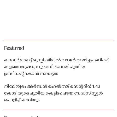
Featured
കാസർകോട്ട് മുസ്ലിം ലീഗിൽ വമ്പൻ അഴിച്ചുപണിക്ക്
കളമൊരുങ്ങുന്നു; മുനീർ ഹാജി പുതിയ
പ്രസിഡൻ്റാകാൻ സാധ്യത
നീലേശ്വരം അർബൻ ഹെൽത്ത് സെൻ്ററിന് 1.43
കോടിയുടെ പുതിയ കെട്ടിടം; പഴയ ബഡ്സ് സ്കൂൾ
പൊളിച്ച് പണിയും