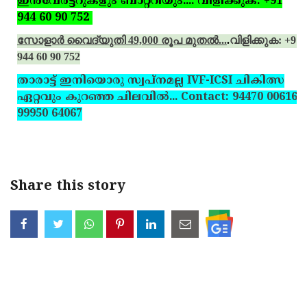
ഇന്‍വേര്‍ട്ടറുകളും ബാറ്ററിയും.... വിളിക്കുക: +91
944 60 90 752
സോളാര്‍ വൈദ്യുതി 49,000 രൂപ മുതല്‍...
.
വിളിക്കുക: +91
944 60 90 752
താരാട്ട് ഇനിയൊരു സ്വപ്‌നമല്ല IVF-ICSI ചികിത്സ
ഏറ്റവും കുറഞ്ഞ ചിലവില്‍... Contact: 94470 00616,
99950 64067
Share this story