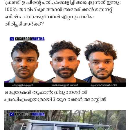
'ഫ്രണ്ട്' ട്രംപിന്റെ ചതി, കബളിപ്പിക്കപ്പെടുന്നത് ഇന്ത്യ;
100% താരിഫ് ചുമത്താൻ അമേരിക്കൻ സെനറ്റ്
ബിൽ പാസാക്കുമ്പോൾ ഏറ്റവും വലിയ
തിരിച്ചടിയാർക്ക്?
ഓപ്പറേഷൻ തൂഫാൻ; വിദ്യാനഗറിൽ
എംഡിഎംഎയുമായി 3 യുവാക്കൾ അറസ്റ്റിൽ