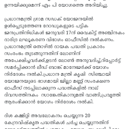
ഉന്നയിക്കുമെന്ന് എം പി യോഗത്തെ അറിയിച്ചു.
Updates
Assembly
Kerala
Polls
Local
Look
പ്രധാനമന്ത്രി ഗ്രാമ സഡക് യോജനയില്‍
ഉള്‍പ്പെടുത്തേണ്ട റോഡുകളുടെ പട്ടിക
Body
Back
ജനപ്രതിനിധികള്‍ ജനുവരി 17ന് വൈകിട്ട് അഞ്ചിനകം
Election
2025
ദാരിദ്ര ലഘൂകരണ വിഭാഗം ഓഫീസില്‍ നല്‍കണം.
പ്രധാനമന്ത്രി തൊഴില്‍ ദായക പദ്ധതി പ്രകാരം
സംരംഭം തുടങ്ങുന്നതിന് ലോണിന്
അപേക്ഷിച്ചവര്‍ക്ക്,ഉടന്‍ ലോണ്‍ അനുവദിച്ച്,റിപ്പോര്‍ട്ട്
സമര്‍പ്പിക്കാന്‍ ലീഡ് ബാങ്ക് മാനേജര്‍ക്ക് യോഗം
നിര്‍ദേശം നല്‍കി.പ്രധാന മന്ത്രി കൃഷി സിഞ്ചായി
യോജനയുടെ ഭാഗമായി ജില്ലാ മണ്ണ് സംരക്ഷണ
ഓഫീസ് നടപ്പിലാക്കുന്ന പദ്ധതികളില്‍ നാല്
ദിവസത്തിനകം സാങ്കേതികാനുമതി വാങ്ങി,പ്രവൃത്തി
ആരംഭിക്കാന്‍ യോഗം നിര്‍ദേശം നല്‍കി.
ദിശ കമ്മിറ്റി അവലോകനം ചെയ്യുന്ന 20
കേന്ദ്രവിഷ്‌കൃത പദ്ധതികള്‍ ചര്‍ച്ച ചെയ്യുന്നതിന്