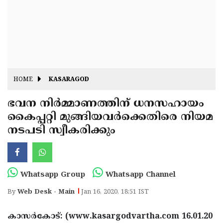
Fitr
May
Day
Eid
Al
Independence
Ad'ha
Day
Onam
HOME
KASARAGOD
J&K
State
ഭവന നിര്‍മ്മാണത്തിന് ധനസഹായം
Haryana
കൈപ്പറ്റി മുങ്ങിയവര്‍ക്കെതിരെ നിയമ
Assembly
State
Diwali
നടപടി സ്വീകരിക്കും
Elections
Assembly
Christmas
Elections
New-
Year
Republic
Whatsapp Group
Whatsapp Channel
Day
Budget
By
Web Desk - Main
Jan 16, 2020, 18:51 IST
Delhi
കാസര്‍കോട്: (www.kasargodvartha.com 16.01.20