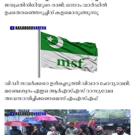
ജനപ്രതിനിധിയുടെ രാജി; ഒന്നാം വാർഡിൽ
ഉപതെരഞ്ഞെടുപ്പിന് കളമൊരുങ്ങുന്നു
വി ഡി സവർക്കറെ ഉൾപ്പെടുത്തി വിവാദ ചോദ്യാവലി;
മഞ്ചേശ്വരം എഇഒ ആർഎസ്എസ് ദാസ്യവേല
അവസാനിപ്പിക്കണമെന്ന് എംഎസ്എഫ്