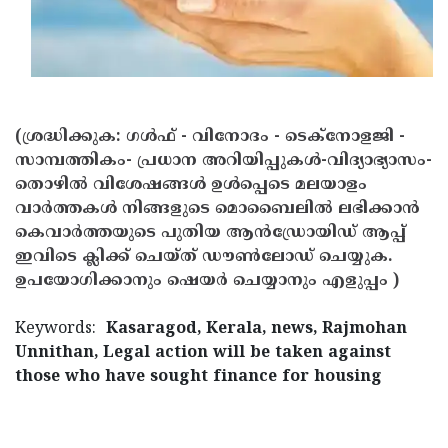
(ശ്രദ്ധിക്കുക: ഗൾഫ് - വിനോദം - ടെക്നോളജി -
സാമ്പത്തികം- പ്രധാന അറിയിപ്പുകൾ-വിദ്യാഭ്യാസം-
തൊഴിൽ വിശേഷങ്ങൾ ഉൾപ്പെടെ മലയാളം
വാർത്തകൾ നിങ്ങളുടെ മൊബൈലിൽ ലഭിക്കാൻ
കെവാർത്തയുടെ പുതിയ ആൻഡ്രോയിഡ് ആപ്പ്
ഇവിടെ ക്ലിക്ക് ചെയ്ത് ഡൗൺലോഡ് ചെയ്യുക.
ഉപയോഗിക്കാനും ഷെയർ ചെയ്യാനും എളുപ്പം )
Keywords:
Kasaragod, Kerala, news, Rajmohan
Unnithan, Legal action will be taken against
those who have sought finance for housing
< !- START disable copy paste -->