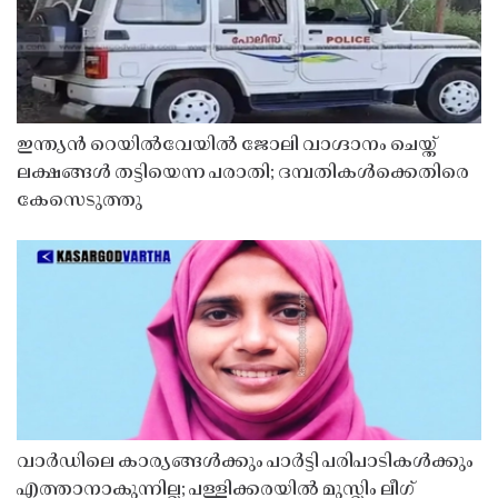
ഇന്ത്യൻ റെയിൽവേയിൽ ജോലി വാഗ്ദാനം ചെയ്ത്
ലക്ഷങ്ങൾ തട്ടിയെന്ന പരാതി; ദമ്പതികൾക്കെതിരെ
കേസെടുത്തു
വാർഡിലെ കാര്യങ്ങൾക്കും പാർട്ടി പരിപാടികൾക്കും
എത്താനാകുന്നില്ല; പള്ളിക്കരയിൽ മുസ്ലിം ലീഗ്