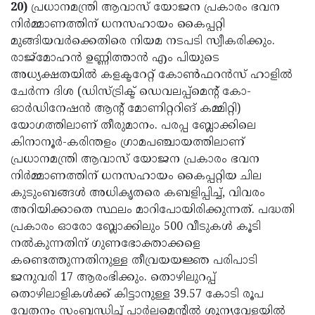
Election
Maha
20)
പ്രധാനമന്ത്രി ആവാസ് യോജന പ്രകാരം ഭവന
നിര്‍മ്മാണത്തിന് ധനസഹായം കൈപ്പറ്റി
Shivarathri
International
മുങ്ങിയവര്‍ക്കെതിരെ നിയമ നടപടി സ്വീകരിക്കും.
Women's
Anti-
രാജ്മോഹന്‍ ഉണ്ണിത്താന്‍ എം പിയുടെ
അധ്യക്ഷതയില്‍ കളക്ടറേറ്റ് കോണ്‍ഫറന്‍സ് ഹാളില്‍
Day
Drug
Attukal
ചേര്‍ന്ന ദിശ (ഡിസ്ട്രിക്ട് ഡെവലപ്പ്മെന്റ് കോ-
Campaign
Pongala
Holi
ഓര്‍ഡിനേഷന്‍ ആന്റ് മോണിറ്ററിങ് കമ്മിറ്റി)
യോഗത്തിലാണ് തീരുമാനം. പരപ്പ ബ്ലോക്കിലെ
2025
2025
IPL
കിനാനൂര്‍-കരിന്തളം ഗ്രാമപഞ്ചായത്തിലാണ്
2025
Eid
പ്രധാനമന്ത്രി ആവാസ് യോജന പ്രകാരം ഭവന
നിര്‍മ്മാണത്തിന് ധനസഹായം കൈപ്പറ്റിയ ചില
Al-
Waqf
കുടുംബങ്ങള്‍ അധികൃതരെ കബളിപ്പിച്ച്, വിവരം
Fitr
Bill
Vishu
അറിയിക്കാതെ സ്ഥലം മാറിപോയിരിക്കുന്നത്. പദ്ധതി
പ്രകാരം ഓരോ ബ്ലോക്കിലും 500 വീടുകള്‍ കൂടി
2025
Controversy
Festival
Good
നല്‍കുന്നതിന് ഗുണഭോക്താക്കളെ
2025
Friday
Easter
കണ്ടെത്തുന്നതിനുള്ള തീവ്രയയജ്ഞ പരിപാടി
ജനുവരി 17 ആരംഭിക്കും. തൊഴിലുറപ്പ്
Observance
Sunday
By-
തൊഴിലാളികള്‍ക്ക് കിട്ടാനുള്ള 39.57 കോടി രൂപ
2025
2025
Election
Bihar
വേതനം സംബന്ധിച്ച് പാര്‍ലമെന്റില്‍ ശൂന്യവേളയില്‍