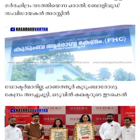
ഗർഭഛിദ്രം നടത്തിയെന്ന പരാതി; ബോളിവുഡ്
സംവിധായകൻ അറസ്റ്റിൽ
ഡോക്ടർമാരില്ല; പാണത്തൂർ കുടുംബാരോഗ്യ
കേന്ദ്രം അടച്ചുപൂട്ടി, ഒടുവിൽ കലക്ടറുടെ ഇടപെടൽ