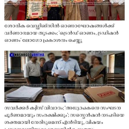
ശോഭിക വെഡ്ഡിങ്സിൽ ഓണാഘോഷങ്ങൾക്ക്
വർണാഭമായ തുടക്കം; 'ട്രെൻഡ് ഓണം, ട്രഡിഷൻ
ഓണം' ലോഗോ പ്രകാശനം ചെയ്തു
സവർക്കർ ക്വിസ് വിവാദം; ‘അധ്യാപകനെ സംഘടന
പൂർണമായും സംരക്ഷിക്കും’; സസ്പെൻഷൻ നടപടിയെ
ശക്തമായി നേരിടുമെന്ന് എൻടിയു, വിഷയം