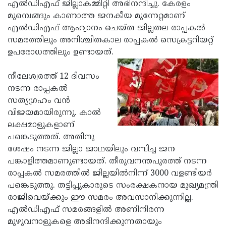
Election
എല്‍ഡിഎഫ് ജില്ലാകമ്മിറ്റി അഭിനന്ദിച്ചു. കേരളം
Maha
മുമ്പെങ്ങും കാണാത്ത ജനകീയ മുന്നേറ്റമാണ്
Shivarathri
International
എല്‍ഡിഎഫ് ആഹ്വാനം ചെയ്ത ജില്ലതല രാപ്പകല്‍
Women's
സമരത്തിലും അനിശ്ചിതകാല രാപ്പകല്‍ സെക്രട്ടറിയറ്റ്
Anti-
ഉപരോധത്തിലും ഉണ്ടായത്.
Day
Drug
Attukal
Campaign
Pongala
നീലേശ്വരത്ത് 12 ദിവസം
Holi
നടന്ന രാപ്പകല്‍
2025
2025
IPL
സത്യഗ്രഹം വന്‍
2025
വിജയമായിരുന്നു. കാല്‍
Eid
ലക്ഷമാളുകളാണ്
Al-
Waqf
പങ്കെടുത്തത്. അതിനു
Fitr
Bill
ശേഷം നടന്ന ജില്ലാ ജാഥയിലും വമ്പിച്ച ജന
Vishu
പങ്കാളിത്തമാണുണ്ടായത്. തീരുവനന്തപുരത്ത് നടന്ന
2025
Controversy
Festival
Good
രാപ്പകല്‍ സമരത്തില്‍ ജില്ലയില്‍നിന്ന് 3000 വളണ്ടിയര്‍
2025
Friday
പങ്കെടുത്തു. തട്ടിപ്പുകാരുടെ സംരക്ഷകനായ മുഖ്യമന്ത്രി
Easter
രാജിവെയ്ക്കും ഈ സമരം അവസാനിക്കുന്നില്ല.
Observance
Sunday
By-
എല്‍ഡിഎഫ് സമരങ്ങളില്‍ അണിനിരന്ന
2025
2025
Election
മുഴുവനാളുകളെ അഭിനന്ദിക്കുന്നതായും
Bihar