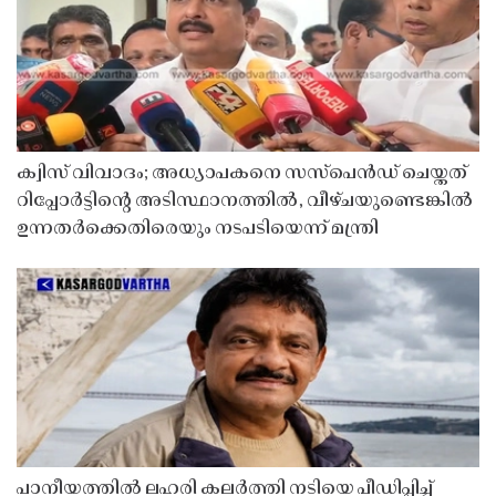
ക്വിസ് വിവാദം; അധ്യാപകനെ സസ്‌പെൻഡ് ചെയ്തത്
റിപ്പോർട്ടിൻ്റെ അടിസ്ഥാനത്തിൽ, വീഴ്ചയുണ്ടെങ്കിൽ
ഉന്നതർക്കെതിരെയും നടപടിയെന്ന് മന്ത്രി
പാനീയത്തിൽ ലഹരി കലർത്തി നടിയെ പീഡിപ്പിച്ച്