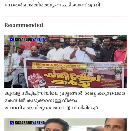
ഉന്നതർക്കെതിരെയും നടപടിയെന്ന് മന്ത്രി
Recommended
കുമ്പള സിഎച്ച്സിയിലെ പ്രശ്നങ്ങൾ; ശബ്ദിക്കുന്നവരെ
കേസിൽ കുടുക്കാനുള്ള നീക്കം
ജനാധിപത്യവിരുദ്ധമെന്ന് എസ്ഡിപിഐ