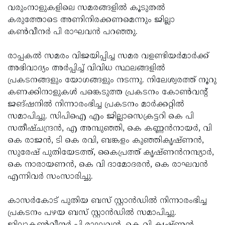
വരുംനാളുകളിലെ സമരങ്ങളില്‍ കൂടുതല്‍
Updates
Assembly
Kerala
കരുത്തോടെ അണിനിരക്കണമെന്നും ജില്ലാ
Polls
Local
കണ്‍വീനര്‍ പി രാഘവന്‍ പറഞ്ഞു.
Look
Body
Back
രാപ്പകല്‍ സമരം വിജയിപ്പിച്ച സമര വളണ്ടിയര്‍മാര്‍ക്ക്
Election
2025
അഭിവാദ്യം അര്‍പ്പിച്ച് വിവിധ സ്ഥലങ്ങളില്‍
പ്രകടനങ്ങളും യോഗങ്ങളും നടന്നു. നിലേശ്വരത്ത് നൂറു
കണക്കിനാളുകള്‍ പങ്കെടുത്ത പ്രകടനം കോണ്‍വന്റ്
ജങ്ഷനില്‍ നിന്നാരംഭിച്ച പ്രകടനം മാര്‍ക്കറ്റില്‍
സമാപിച്ചു. സിപിഐ എം ജില്ലാസെക്രട്ടറി കെ പി
സതീഷ്ചന്ദ്രന്‍, എ അമ്പുഞ്ഞി, കെ കണ്ണന്‍നായര്‍, വി
കെ രാജന്‍, ടി കെ രവി, ബങ്കളം കുഞ്ഞികൃഷ്ണന്‍,
സുരേഷ് പുതിയേടത്ത്, കൈപ്രത്ത് കൃഷ്ണന്‍നമ്പ്യാര്‍,
കെ നാരായണന്‍, കെ വി ദാമോദരന്‍, കെ രാഘവന്‍
എന്നിവര്‍ സംസാരിച്ചു.
കാസര്‍കോട് പുതിയ ബസ് സ്റ്റാന്‍ഡില്‍ നിന്നാരംഭിച്ച
പ്രകടനം പഴയ ബസ് സ്റ്റാന്‍ഡില്‍ സമാപിച്ചു.