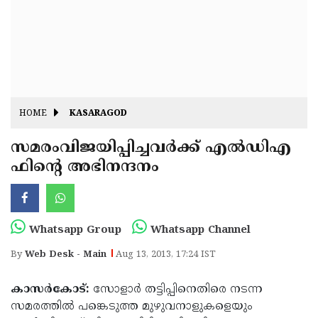
Fitr
May
Day
Eid
Al
Independence
Ad'ha
Day
Onam
HOME
KASARAGOD
J&K
State
സമരംവിജയിപ്പിച്ചവര്‍ക്ക് എല്‍ഡിഎ
Haryana
ഫിന്റെ അഭിനന്ദനം
Assembly
State
Diwali
Elections
Assembly
Christmas
Elections
New-
Whatsapp Group
Whatsapp Channel
Year
Republic
By
Web Desk - Main
Aug 13, 2013, 17:24 IST
Day
Budget
കാസര്‍കോട്:
സോളാര്‍ തട്ടിപ്പിനെതിരെ നടന്ന
Delhi
സമരത്തില്‍ പങ്കെടുത്ത മുഴുവനാളുകളെയും