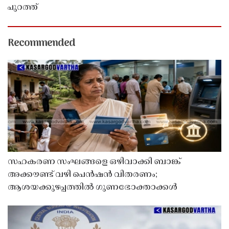
പുറത്ത്
Recommended
സഹകരണ സംഘങ്ങളെ ഒഴിവാക്കി ബാങ്ക്
അക്കൗണ്ട് വഴി പെൻഷൻ വിതരണം;
ആശയക്കുഴപ്പത്തിൽ ഗുണഭോക്താക്കൾ