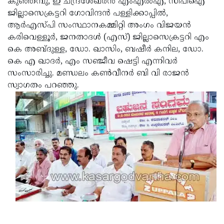
കുഞ്ഞമ്പു, ഇ ചന്ദ്രശേഖരന്‍ എംഎല്‍എ, സിപിഐ
ജില്ലാസെക്രട്ടറി ഗോവിന്ദന്‍ പള്ളിക്കാപ്പില്‍,
ആര്‍എസ്പി സംസ്ഥാനകമ്മിറ്റി അംഗം വിജയന്‍
കരിവെള്ളൂര്‍, ജനതാദള്‍ (എസ്) ജില്ലാസെക്രട്ടറി എം
കെ അബ്ദുള്ള, ഡോ. ഖാസിം, ബഷീര്‍ കനില, ഡോ.
കെ എ ഖാദര്‍, എം സഞ്ജീവ ഷെട്ടി എന്നിവര്‍
സംസാരിച്ചു. മണ്ഡലം കണ്‍വീനര്‍ ബി വി രാജന്‍
സ്വാഗതം പറഞ്ഞു.