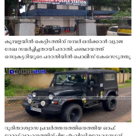
കുമ്പളയിൽ കെട്ടിടത്തിന് നമ്പർ ലഭിക്കാൻ വ്യാജ
രേഖ സമർപ്പിച്ചതായി പരാതി; പഞ്ചായത്ത്
സെക്രട്ടറിയുടെ പരാതിയിൽ പൊലീസ് കേസെടുത്തു
ദുരിതാശ്വാസ പ്രവർത്തനത്തിനെത്തിയ ഓഫ്
റോഡ് വാഹനത്തിന് പിഴ; എംവിഡി ഉദ്യോഗസ്ഥന്