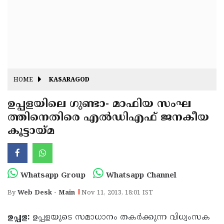
Fitr
May
Day
Eid
Al
Independence
Ad'ha
Day
Onam
HOME
KASARAGOD
J&K
State
ഉപ്പളയിലെ ഗുണ്ടാ- മാഫിയ സംഘ
Haryana
ത്തിനെതിരെ എല്‍ഡിഎഫ് ജനകീയ
Assembly
State
Diwali
കൂട്ടായ്മ
Elections
Assembly
Christmas
Elections
New-
Year
Republic
Whatsapp Group
Whatsapp Channel
Day
Budget
By
Web Desk - Main
Nov 11, 2013, 18:01 IST
Delhi
ഉപ്പള:
ഉപ്പളയുടെ സമാധാനം തകര്‍ക്കുന്ന വിധ്വംസക