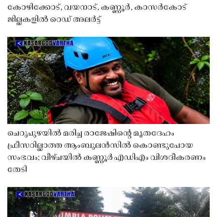
കോഴിക്കോട്, വയനാട്, കണ്ണൂർ, കാസർകോട്
ജില്ലകളിൽ റെഡ് അലർട്ട്
ചെറുപുഴയിൽ മരിച്ച രാജേഷിൻ്റെ മൃതദേഹം
ഫ്രീസറില്ലാത്ത ആംബുലൻസിൽ കൊണ്ടുപോയ
സംഭവം; വീഴ്ചയിൽ കണ്ണൂർ എഡിഎം വിശദീകരണം
തേടി