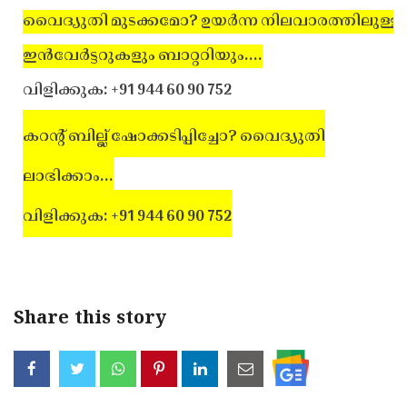
വൈദ്യുതി മുടക്കമോ? ഉയര്‍ന്ന നിലവാരത്തിലുള്ള
ഇന്‍വേര്‍ട്ടറുകളും ബാറ്ററിയും....
വിളിക്കുക: +91 944 60 90 752
കറന്റ് ബില്ല് ഷോക്കടിപ്പിച്ചോ? വൈദ്യുതി
ലാഭിക്കാം...
വിളിക്കുക: +91 944 60 90 752
Share this story