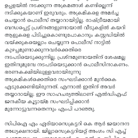
ഉപ്പളയില്‍ നടക്കുന്ന അക്രമങ്ങള്‍ കണ്ടില്ലെന്ന്
Updates
Assembly
Kerala
നടിക്കുകയാണ് ഇരുവരും. അക്രമികളെ അമര്‍ച്ച
Polls
Local
Look
ചെയ്യാന്‍ പൊലീസ് തയ്യാറായിട്ടില്ല. രാഷ്ട്രീയമായി
ബന്ധപ്പെട്ട് പ്രശ്‌നങ്ങളുണ്ടായാല്‍ വീടുകളില്‍ കയറി
Body
Back
ആളുകളെ പിടിച്ചുകൊണ്ടുപോകാനും കസ്റ്റഡിയില്‍
Election
2025
വയ്ക്കുകയെല്ലാം ചെയ്യുന്ന പൊലീസ് നാട്ടില്‍
കുഴപ്പമുണ്ടാക്കുന്നവര്‍ക്കെതിരെ
നടപടിയെടുക്കുന്നില്ല. പ്രശ്‌നമുണ്ടായതിന് ശേഷമല്ല
ഇതിനുമുമ്പേ നടപടിയെടുക്കാന്‍ പൊലീസിനാകണം.
ഭരണകക്ഷിയിലുള്ളവരായിരുന്നു
അക്രമികള്‍ക്കെതിരെ സംഘടിക്കാന്‍ മുന്‍കൈ
എടുക്കേണ്ടിയിരുന്നത്. എന്നാല്‍ ഇതിന് അവര്‍
തയ്യാറായില്ല. ഈ സാഹചര്യത്തിലാണ് എല്‍ഡിഎഫ്
ജനകീയ കൂട്ടായ്മ സംഘടിപ്പിക്കാന്‍
മുന്നോട്ടുവന്നതെന്നും എംപി പറഞ്ഞു.
സിപിഐ എം ഏരിയാസെക്രട്ടറി കെ ആര്‍ ജയാനന്ദ
അധ്യക്ഷനായി. ജില്ലാസെക്രട്ടറിയറ്റ് അംഗം സി എച്ച്