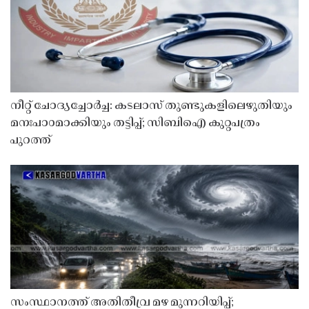
നീറ്റ് ചോദ്യച്ചോർച്ച: കടലാസ് തുണ്ടുകളിലെഴുതിയും
മനഃപാഠമാക്കിയും തട്ടിപ്പ്; സിബിഐ കുറ്റപത്രം
പുറത്ത്
സംസ്ഥാനത്ത് അതിതീവ്ര മഴ മുന്നറിയിപ്പ്;