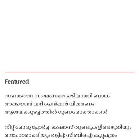
Featured
സഹകരണ സംഘങ്ങളെ ഒഴിവാക്കി ബാങ്ക്
അക്കൗണ്ട് വഴി പെൻഷൻ വിതരണം;
ആശയക്കുഴപ്പത്തിൽ ഗുണഭോക്താക്കൾ
നീറ്റ് ചോദ്യച്ചോർച്ച: കടലാസ് തുണ്ടുകളിലെഴുതിയും
മനഃപാഠമാക്കിയും തട്ടിപ്പ്; സിബിഐ കുറ്റപത്രം