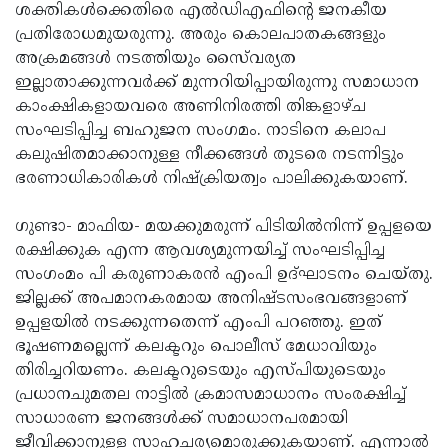
Election
Maha
ശക്തികള്‍ക്കെതിരെ എല്‍ഡിഎഫിന്റെ ജനകീയ
പ്രതിരോധമുയരുന്നു. അരും കൊലപാതകങ്ങളും
Shivarathri
International
അക്രമങ്ങള്‍ നടത്തിയും സൈ്വര്യത
Women's
Anti-
ഇല്ലാതാക്കുന്നവര്‍ക്ക് മുന്നറിയിപ്പായിരുന്നു സമാധാന
കാംക്ഷികളായവരെ അണിനിരത്തി തിങ്കളാഴ്ച
Day
Drug
Attukal
സംഘടിപ്പിച്ച ബഹുജന സംഗമം. നാടിനെ കലാപ
Campaign
Pongala
Holi
കലുഷിതമാക്കാനുള്ള നീക്കങ്ങള്‍ തുടരെ നടന്നിട്ടും
ഭരണാധികാരികള്‍ നിഷ്‌ക്രിയത്വം പാലിക്കുകയാണ്.
2025
2025
IPL
2025
Eid
ഗുണ്ടാ- മാഫിയ- മയക്കുമരുന്ന് പിടിയില്‍നിന്ന് ഉപ്പളയെ
രക്ഷിക്കുക എന്ന ആവശ്യമുന്നയിച്ച് സംഘടിപ്പിച്ച
Al-
Waqf
സംഗംമം പി കരുണാകരന്‍ എംപി ഉദ്ഘാടനം ചെയ്തു.
Fitr
Bill
Vishu
ജില്ലക്ക് അപമാനകരമായ അനിഷ്ടസംഭവങ്ങളാണ്
ഉപ്പളയില്‍ നടക്കുന്നതെന്ന് എംപി പറഞ്ഞു. ഇത്
2025
Controversy
Festival
Good
ഭൂഷണമല്ലെന്ന് കലക്ടറും പൊലീസ് മേധാവിയും
2025
Friday
Easter
തിരിച്ചറിയണം. കലക്ടറുടെയും എസ്പിയുടെയും
പ്രധാനചുമതല നാട്ടില്‍ ക്രമാസമാധാനം സംരക്ഷിച്ച്
Observance
Sunday
By-
സാധാരണ ജനങ്ങള്‍ക്ക് സമാധാനപരമായി
2025
2025
Election
Bihar
ജീവിക്കാനുള്ള സാഹചര്യമൊരുക്കുകയാണ്. എന്നാല്‍