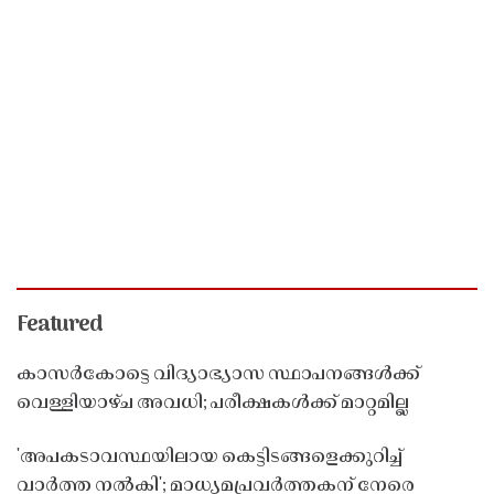
Featured
കാസർകോട്ടെ വിദ്യാഭ്യാസ സ്ഥാപനങ്ങൾക്ക്
വെള്ളിയാഴ്ച അവധി; പരീക്ഷകൾക്ക് മാറ്റമില്ല
'അപകടാവസ്ഥയിലായ കെട്ടിടങ്ങളെക്കുറിച്ച്
വാർത്ത നൽകി'; മാധ്യമപ്രവർത്തകന് നേരെ