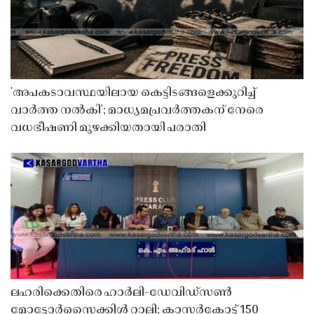
'അപകടാവസ്ഥയിലായ കെട്ടിടങ്ങളെക്കുറിച്ച്
വാർത്ത നൽകി'; മാധ്യമപ്രവർത്തകന് നേരെ
വധഭീഷണി മുഴക്കിയതായി പരാതി
ലഹരിക്കെതിരെ ഹാർലി-ഡേവിഡ്‌സൺ
മോട്ടോർസൈക്കിൾ റാലി; കാസർകോട്ട് 150