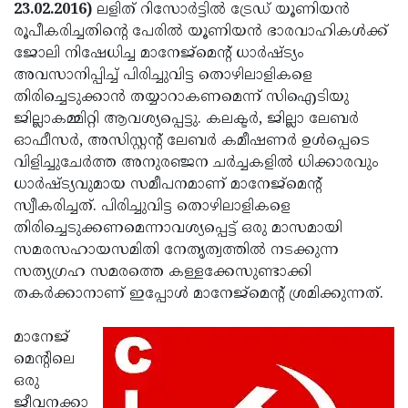
Election
Maha
23.02.2016)
ലളിത് റിസോര്‍ട്ടില്‍ ട്രേഡ് യൂണിയന്‍
രൂപീകരിച്ചതിന്റെ പേരില്‍ യൂണിയന്‍ ഭാരവാഹികള്‍ക്ക്
Shivarathri
International
ജോലി നിഷേധിച്ച മാനേജ്‌മെന്റ് ധാര്‍ഷ്ട്യം
Women's
Anti-
അവസാനിപ്പിച്ച് പിരിച്ചുവിട്ട തൊഴിലാളികളെ
തിരിച്ചെടുക്കാന്‍ തയ്യാറാകണമെന്ന് സിഐടിയു
Day
Drug
Attukal
ജില്ലാകമ്മിറ്റി ആവശ്യപ്പെട്ടു. കലക്ടര്‍, ജില്ലാ ലേബര്‍
Campaign
Pongala
Holi
ഓഫീസര്‍, അസിസ്റ്റന്റ് ലേബര്‍ കമീഷണര്‍ ഉള്‍പ്പെടെ
വിളിച്ചുചേര്‍ത്ത അനുരഞ്ജന ചര്‍ച്ചകളില്‍ ധിക്കാരവും
2025
2025
IPL
ധാര്‍ഷ്ട്യവുമായ സമീപനമാണ് മാനേജ്‌മെന്റ്
2025
Eid
സ്വീകരിച്ചത്. പിരിച്ചുവിട്ട തൊഴിലാളികളെ
തിരിച്ചെടുക്കണമെന്നാവശ്യപ്പെട്ട് ഒരു മാസമായി
Al-
Waqf
സമരസഹായസമിതി നേതൃത്വത്തില്‍ നടക്കുന്ന
Fitr
Bill
Vishu
സത്യഗ്രഹ സമരത്തെ കള്ളക്കേസുണ്ടാക്കി
തകര്‍ക്കാനാണ് ഇപ്പോള്‍ മാനേജ്‌മെന്റ് ശ്രമിക്കുന്നത്.
2025
Controversy
Festival
Good
2025
Friday
Easter
മാനേജ്‌
മെന്റിലെ
Observance
Sunday
By-
ഒരു
2025
2025
Election
Bihar
ജീവനക്കാ