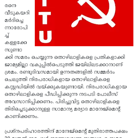
രനെ
Updates
Assembly
Kerala
വീടുകയറി
Polls
Local
Look
മര്‍ദിച്ചെ
ന്നാരോപി
Body
Back
ച്ച്
Election
2025
കള്ളക്കേ
സുണ്ടാ
ക്കി സമരം ചെയ്യുന്ന തൊഴിലാളികളെ പ്രതികളാക്കി
ജാമ്യമില്ലാ വകുപ്പില്‍പെടുത്തി ജയിലിലടക്കാനാണ്
ശ്രമം. രണ്ടുദിവസമായി ഉന്നതങ്ങളില്‍ സമ്മര്‍ദം
ചെലുത്തി നിരപരാധികളായ തൊഴിലാളികളെ
കസ്റ്റഡിയില്‍ വയ്ക്കുകയുണ്ടായി. നിരപരാധികളായ
തൊഴിലാളികളെ പീഡിപ്പിക്കുന്ന നടപടി പോലീസ്
അവസാനിപ്പിക്കണം. പിരിച്ചുവിട്ട തൊഴിലാളികളെ
തിരിച്ചെടുക്കാനുള്ള സാമാന്യ മര്യാദ മാനേജ്‌മെന്റ്
കാണിക്കണം.
പ്രശ്‌നപരിഹാരത്തിന് മാനേജ്‌മെന്റ് മുതിരാത്തപക്ഷം