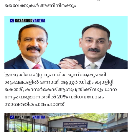
ബൈക്കുകൾ അണിനിരക്കും
'ഇന്ത്യയിലെ ഏറ്റവും വലിയ മൂന്ന് ആശുപത്രി
ശൃംഖലകളിൽ ഒന്നായി ആസ്റ്റർ ഡിഎം ക്വാളിറ്റി
കെയർ'; കാസർകോട് ആശുപത്രിക്ക് സുപ്രധാന
നേട്ടം; വരുമാനത്തിൽ 20% വർധനവോടെ
സാമ്പത്തിക ഫലം പുറത്ത്