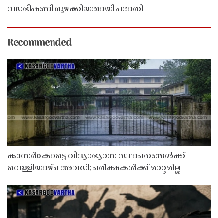
വധഭീഷണി മുഴക്കിയതായി പരാതി
Recommended
കാസർകോട്ടെ വിദ്യാഭ്യാസ സ്ഥാപനങ്ങൾക്ക്
വെള്ളിയാഴ്ച അവധി; പരീക്ഷകൾക്ക് മാറ്റമില്ല