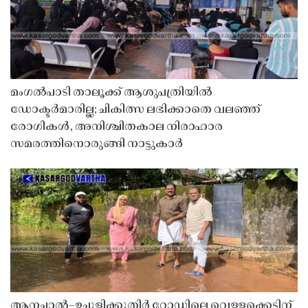
മംഗൽപാടി താലൂക്ക് ആശുപത്രിയിൽ
ഡോക്ടർമാരില്ല; ചികിത്സ ലഭിക്കാതെ വലഞ്ഞ്
രോഗികൾ, അനിശ്ചിതകാല നിരാഹാര
സമരത്തിനൊരുങ്ങി നാട്ടുകാർ
ആനച്ചാൽ–ഉച്ചൂളിക്കുതിർ റോഡിലെ വെള്ളക്കെട്ടിന്