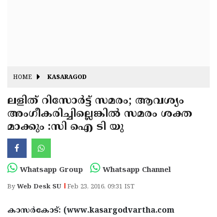
Fitr
May
Day
Eid
Al
Independence
Ad'ha
Day
Onam
HOME
KASARAGOD
J&K
State
ലളിത് റിസോര്‍ട്ട് സമരം; ആവശ്യം
Haryana
അംഗീകരിച്ചില്ലെങ്കിൽ സമരം ശക്ത
Assembly
State
Diwali
മാക്കും :സി ഐ ടി യു
Elections
Assembly
Christmas
Elections
New-
Year
Republic
Whatsapp Group
Whatsapp Channel
Day
Budget
By
Web Desk SU
Feb 23, 2016, 09:31 IST
Delhi
കാസര്‍കോട്: (www.kasargodvartha.com