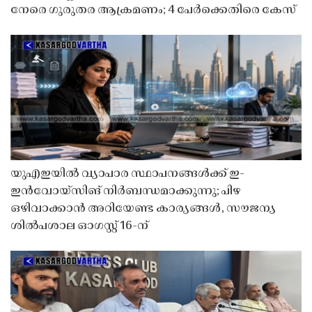
നേരെ ഗുരുതര ആക്രമണം; 4 പേർക്കെതിരെ കേസ്
യുഎഇയിൽ വ്യാപാര സ്ഥാപനങ്ങൾക്ക് ഇ-
ഇൻവോയ്സിങ് നിർബന്ധമാക്കുന്നു; പിഴ
ഒഴിവാക്കാൻ അറിയേണ്ട കാര്യങ്ങൾ, സൗജന്യ
ശിൽപശാല ഓഗസ്റ്റ് 16-ന്