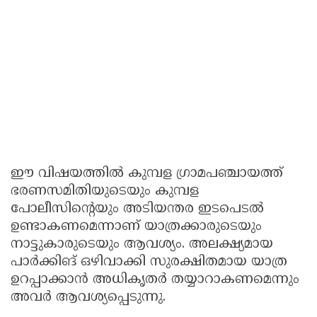
ഈ വിഷയത്തിൽ കുമ്പള ഗ്രാമപഞ്ചായത്ത്
ഭരണസമിതിയുടെയും കുമ്പള
പോലീസിന്റെയും അടിയന്തര ഇടപെടൽ
ഉണ്ടാകണമെന്നാണ് യാത്രക്കാരുടെയും
നാട്ടുകാരുടെയും ആവശ്യം. അലക്ഷ്യമായ
പാർക്കിങ് ഒഴിവാക്കി സുരക്ഷിതമായ യാത്ര
ഉറപ്പാക്കാൻ അധികൃതർ തയ്യാറാകണമെന്നും
അവർ ആവശ്യപ്പെടുന്നു.