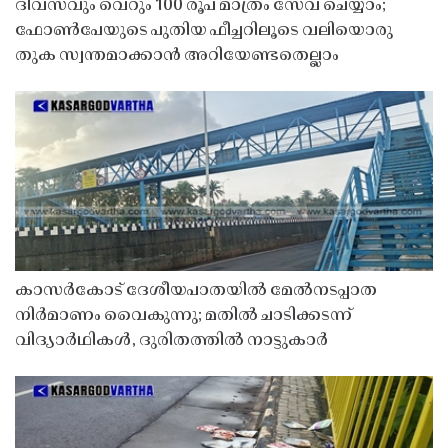
ദിവസവും വെറും 100 രൂപ മാത്രം സേവ് ചെയ്യാം;
ഫോൺപേയുടെ പുതിയ ഫീച്ചറിലൂടെ വലിയൊരു
തുക സ്വന്തമാക്കാൻ അറിയേണ്ടതെല്ലാം
കാസർകോട് ദേശീയപാതയിൽ മേൽനടപ്പാത
നിർമാണം വൈകുന്നു; മതിൽ ചാടിക്കടന്ന്
വിദ്യാർഥികൾ, ദുരിതത്തിൽ നാട്ടുകാർ