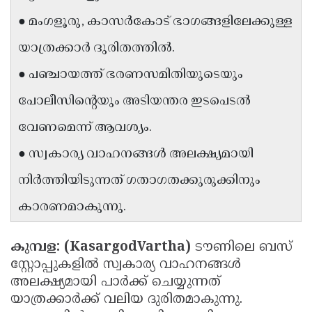
Updates
Assembly
● മംഗളൂരു, കാസർകോട് ഭാഗങ്ങളിലേക്കുള്ള
Kerala
Polls
Local
Look
യാത്രക്കാർ ദുരിതത്തിൽ.
Body
Back
● പഞ്ചായത്ത് ഭരണസമിതിയുടെയും
Election
2025
പോലീസിന്റെയും അടിയന്തര ഇടപെടൽ
വേണമെന്ന് ആവശ്യം.
● സ്വകാര്യ വാഹനങ്ങൾ അലക്ഷ്യമായി
നിർത്തിയിടുന്നത് ഗതാഗതക്കുരുക്കിനും
കാരണമാകുന്നു.
കുമ്പള: (KasargodVartha)
ടൗണിലെ ബസ്
സ്റ്റോപ്പുകളിൽ സ്വകാര്യ വാഹനങ്ങൾ
അലക്ഷ്യമായി പാർക്ക് ചെയ്യുന്നത്
യാത്രക്കാർക്ക് വലിയ ദുരിതമാകുന്നു.