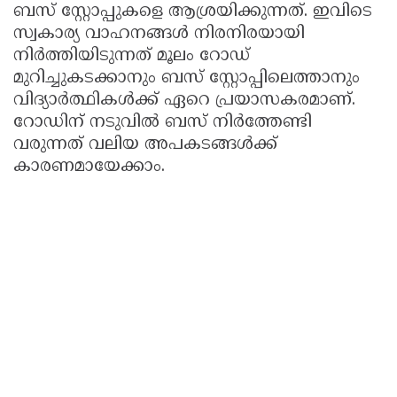
ബസ് സ്റ്റോപ്പുകളെ ആശ്രയിക്കുന്നത്. ഇവിടെ
സ്വകാര്യ വാഹനങ്ങൾ നിരനിരയായി
നിർത്തിയിടുന്നത് മൂലം റോഡ്
മുറിച്ചുകടക്കാനും ബസ് സ്റ്റോപ്പിലെത്താനും
വിദ്യാർത്ഥികൾക്ക് ഏറെ പ്രയാസകരമാണ്.
റോഡിന് നടുവിൽ ബസ് നിർത്തേണ്ടി
വരുന്നത് വലിയ അപകടങ്ങൾക്ക്
കാരണമായേക്കാം.