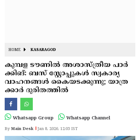
Fitr
May
Day
Eid
Al
Independence
Ad'ha
Day
Onam
HOME
KASARAGOD
J&K
State
കുമ്പള ടൗണിൽ അശാസ്ത്രീയ പാർ
Haryana
ക്കിങ്: ബസ് സ്റ്റോപ്പുകൾ സ്വകാര്യ
Assembly
State
Diwali
വാഹനങ്ങൾ കൈയടക്കുന്നു; യാത്ര
Elections
Assembly
Christmas
ക്കാർ ദുരിതത്തിൽ
Elections
New-
Year
Republic
Whatsapp Group
Whatsapp Channel
Day
Budget
By
Main Desk
Jan 8, 2026, 12:03 IST
Delhi