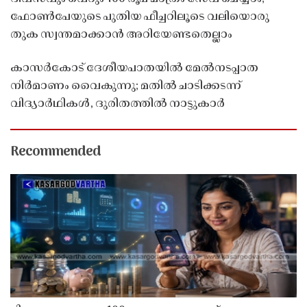
ഫോൺപേയുടെ പുതിയ ഫീച്ചറിലൂടെ വലിയൊരു
തുക സ്വന്തമാക്കാൻ അറിയേണ്ടതെല്ലാം
കാസർകോട് ദേശീയപാതയിൽ മേൽനടപ്പാത
നിർമാണം വൈകുന്നു; മതിൽ ചാടിക്കടന്ന്
വിദ്യാർഥികൾ, ദുരിതത്തിൽ നാട്ടുകാർ
Recommended