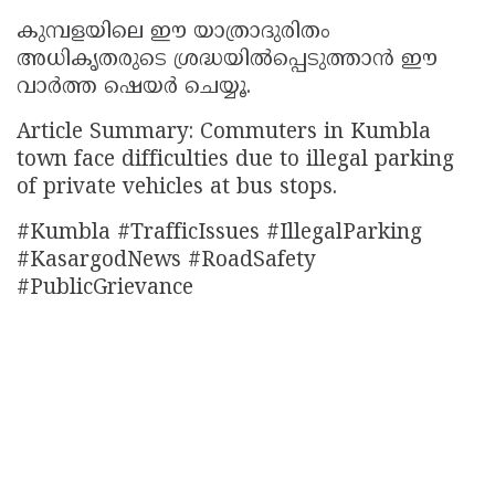
കുമ്പളയിലെ ഈ യാത്രാദുരിതം
അധികൃതരുടെ ശ്രദ്ധയിൽപ്പെടുത്താൻ ഈ
വാർത്ത ഷെയർ ചെയ്യൂ.
Article Summary: Commuters in Kumbla
town face difficulties due to illegal parking
of private vehicles at bus stops.
#Kumbla #TrafficIssues #IllegalParking
#KasargodNews #RoadSafety
#PublicGrievance