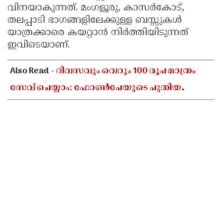
വിനയാകുന്നത്. മംഗളൂരു, കാസർകോട്,
തലപ്പാടി ഭാഗങ്ങളിലേക്കുള്ള ബസ്സുകൾ
യാത്രക്കാരെ കയറ്റാൻ നിർത്തിയിടുന്നത്
ഇവിടെയാണ്.
Also Read -
ദിവസവും വെറും 100 രൂപ മാത്രം
സേവ് ചെയ്യാം; ഫോൺപേയുടെ പുതിയ
ഫീച്ചറിലൂടെ വലിയൊരു തുക സ്വന്തമാക്കാൻ
അറിയേണ്ടതെല്ലാം