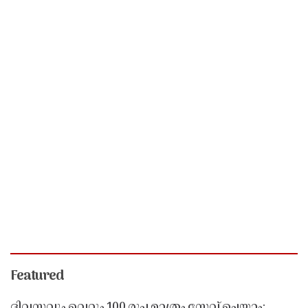
Featured
ദിവസവും വെറും 100 രൂപ മാത്രം സേവ് ചെയ്യാം;