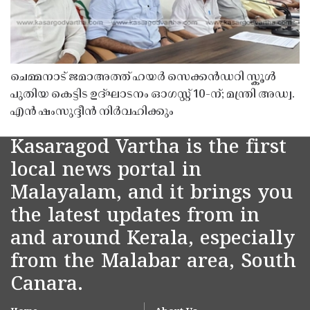
ചെമ്മനാട് ജമാഅത്ത് ഹയർ സെക്കൻഡറി സ്കൂൾ
പുതിയ കെട്ടിട ഉദ്ഘാടനം ഓഗസ്റ്റ് 10-ന്; മന്ത്രി അഡ്വ.
എൻ ഷംസുദ്ദീൻ നിർവഹിക്കും
Kasaragod Vartha is the first
local news portal in
Malayalam, and it brings you
the latest updates from in
and around Kerala, especially
from the Malabar area, South
Canara.