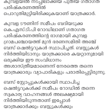
കുമ്പളയിൽ നടപ്പിലാക്കിയ പുതിയ ഗതാഗത
പരിഷ്കരണത്തിൽ
പൊറുതിമുട്ടിയിരിക്കുകയാണ് യാത്രക്കാർ.
കുമ്പള ടൗണിന് സമീപം ബദിയടുക്ക
കെ.എസ്.ടി.പി റോഡിലാണ് ഗതാഗത
പരിഷ്കരണത്തിന്റെ ഭാഗമായി കുമ്പള
ഗ്രാമപഞ്ചായത്ത് മുൻ ഭരണസമിതി അഞ്ച്
ബസ് ഷെൽട്ടറുകൾ സ്ഥാപിച്ചത്. ബസ്സുകൾ
നിർത്തിയിടാനും യാത്രക്കാരെ കയറ്റാനുമായി
ഒരുക്കിയ ഈ സംവിധാനം
അശാസ്ത്രീയമാണെന്ന് നേരത്തെ തന്നെ
യാത്രക്കാരും വ്യാപാരികളും പരാതിപ്പെട്ടിരുന്നു.
ബസ് സ്റ്റോപ്പുകൾക്കായി സ്ഥാപിച്ച
ഷെൽട്ടറുകൾക്ക് സമീപം റോഡിൽ തന്നെ
സ്വകാര്യ വാഹനങ്ങൾ അലക്ഷ്യമായി
നിർത്തിയിടുന്നതാണ് ഇപ്പോൾ
യാത്രക്കാർക്കും ബസ്സുകൾക്കും