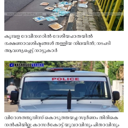
കുമ്പള ദേവീനഗറിൽ ദേശീയപാതയിൽ
ഭക്ഷണാവശിഷ്ടങ്ങൾ തള്ളിയ നിലയിൽ; നടപടി
ആവശ്യപ്പെട്ട് നാട്ടുകാർ
വിദേശത്തുനിന്ന് കൊടുത്തയച്ച സ്വർണം തിരികെ
നൽകിയില്ല; കാസർകോട്ട് യുവാവിനും പിതാവിനും