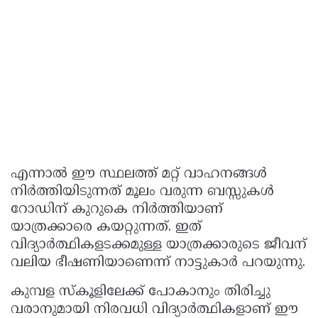
എന്നാൽ ഈ സ്ഥലത്ത് മറ്റ് വാഹനങ്ങൾ
നിർത്തിയിടുന്നത് മൂലം വരുന്ന ബസ്സുകൾ
റോഡിന് കുറുകെ നിർത്തിയാണ്
യാത്രക്കാരെ കയറ്റുന്നത്. ഇത്
വിദ്യാർത്ഥികളടക്കമുള്ള യാത്രക്കാരുടെ ജീവന്
വലിയ ഭീഷണിയാണെന്ന് നാട്ടുകാർ പറയുന്നു.
കുമ്പള സ്കൂളിലേക്ക് പോകാനും തിരിച്ചു
വരാനുമായി നിരവധി വിദ്യാർത്ഥികളാണ് ഈ