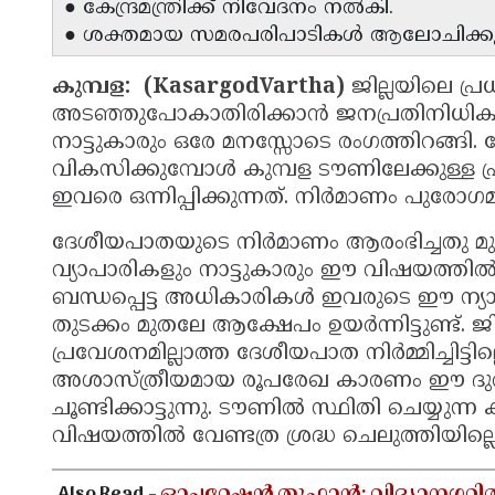
● കേന്ദ്രമന്ത്രിക്ക് നിവേദനം നൽകി.
● ശക്തമായ സമരപരിപാടികൾ ആലോചിക്കുന
കുമ്പള: (KasargodVartha)
ജില്ലയിലെ പ
അടഞ്ഞുപോകാതിരിക്കാൻ ജനപ്രതിനിധികളും
നാട്ടുകാരും ഒരേ മനസ്സോടെ രംഗത്തിറങ്ങ
വികസിക്കുമ്പോൾ കുമ്പള ടൗണിലേക്കുള്ള
ഇവരെ ഒന്നിപ്പിക്കുന്നത്. നിർമാണം പുരോ
ദേശീയപാതയുടെ നിർമാണം ആരംഭിച്ചതു 
വ്യാപാരികളും നാട്ടുകാരും ഈ വിഷയത്തിൽ ആശ
ബന്ധപ്പെട്ട അധികാരികൾ ഇവരുടെ ഈ ന്യായ
തുടക്കം മുതലേ ആക്ഷേപം ഉയർന്നിട്ടുണ്ട്. 
പ്രവേശനമില്ലാത്ത ദേശീയപാത നിർമ്മിച്ചിട്ടില
അശാസ്ത്രീയമായ രൂപരേഖ കാരണം ഈ ദുരവസ
ചൂണ്ടിക്കാട്ടുന്നു. ടൗണിൽ സ്ഥിതി ചെയ്യുന
വിഷയത്തിൽ വേണ്ടത്ര ശ്രദ്ധ ചെലുത്തിയില്