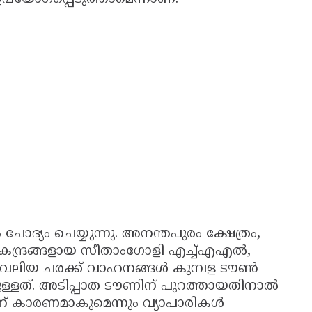
ോദ്യം ചെയ്യുന്നു. അനന്തപുരം ക്ഷേത്രം,
കേന്ദ്രങ്ങളായ സീതാംഗോളി എച്ച്എഎൽ,
ുള്ള വലിയ ചരക്ക് വാഹനങ്ങൾ കുമ്പള ടൗൺ
ളത്. അടിപ്പാത ടൗണിന് പുറത്തായതിനാൽ
ന് കാരണമാകുമെന്നും വ്യാപാരികൾ