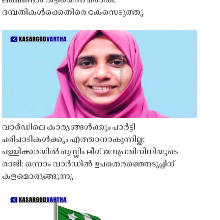
ലക്ഷങ്ങൾ തട്ടിയെന്ന പരാതി;
ദമ്പതികൾക്കെതിരെ കേസെടുത്തു
വാർഡിലെ കാര്യങ്ങൾക്കും പാർട്ടി
പരിപാടികൾക്കും എത്താനാകുന്നില്ല;
പള്ളിക്കരയിൽ മുസ്ലിം ലീഗ് ജനപ്രതിനിധിയുടെ
രാജി; ഒന്നാം വാർഡിൽ ഉപതെരഞ്ഞെടുപ്പിന്
കളമൊരുങ്ങുന്നു