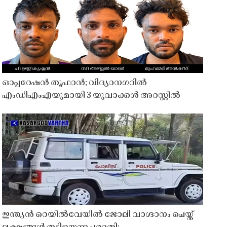
ഓപ്പറേഷൻ തൂഫാൻ; വിദ്യാനഗറിൽ
എംഡിഎംഎയുമായി 3 യുവാക്കൾ അറസ്റ്റിൽ
ഇന്ത്യൻ റെയിൽവേയിൽ ജോലി വാഗ്ദാനം ചെയ്ത്