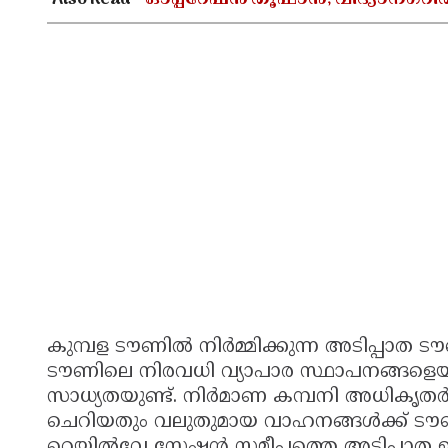
Also Read -
ഓപ്പറേഷൻ തൂഫാൻ; വിദ്യാനഗറി
കുമ്പള ടൗണിൽ നിർമ്മിക്കുന്ന അടിപ്പാത 
ടൗണിലെ നിരവധി വ്യാപാര സ്ഥാപനങ്ങളെയു
സാധ്യതയുണ്ട്. നിർമാണ കമ്പനി അധികൃതർ പ
ചെറിയതും വലുതുമായ വാഹനങ്ങൾക്ക് ടൗണി
റെയിൽവേ സ്റ്റേഷൻ സമീപത്തെ അടിപ്പാത 