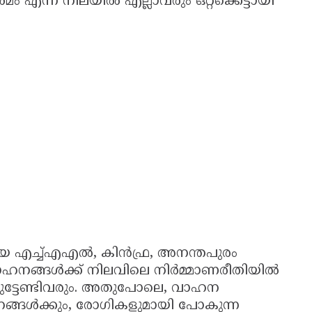
 എന്ന നിലയിൽ എല്ലാവരും ഒറ്റക്കെട്ടായി
ളായ എച്ച്എഎൽ, കിൻഫ്ര, അനന്തപുരം
 വാഹനങ്ങൾക്ക് നിലവിലെ നിർമ്മാണരീതിയിൽ
്ടേണ്ടിവരും. അതുപോലെ, വാഹന
്ങൾക്കും, രോഗികളുമായി പോകുന്ന