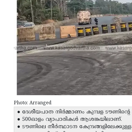
Photo: Arranged
● ദേശീയപാത നിർമ്മാണം കുമ്പള ടൗണിന്റെ
● 500ഓളം വ്യാപാരികൾ ആശങ്കയിലാണ്.
● ടൗണിലെ തീർത്ഥാടന കേന്ദ്രങ്ങളിലേക്കുള്ള