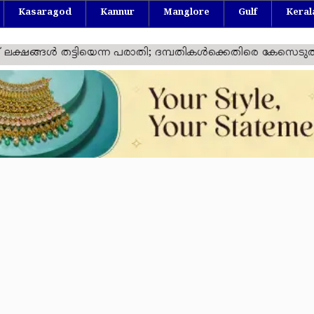
Kasaragod
Kannur
Manglore
Gulf
Keral