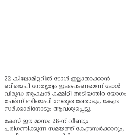
22 കിലോമീറ്ററിൽ ടോൾ ഇല്ലാതാക്കാൻ
ബിജെപി നേതൃത്വം ഇടപെടണമെന്ന് ടോൾ
വിരുദ്ധ ആക്ഷൻ കമ്മിറ്റി അടിയന്തിര യോഗം
ചേർന്ന് ബിജെപി നേതൃത്വത്തോടും, കേന്ദ്ര
സർക്കാരിനോടും ആവശ്യപ്പെട്ടു.
കേസ് ഈ മാസം 28-ന് വീണ്ടും
പരിഗണിക്കുന്ന സമയത്ത് കേന്ദ്രസർക്കാറും,