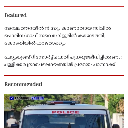
Featured
അമ്പലത്തറയിൽ നിന്നും കാണാതായ സിവിൽ
പൊലീസ് ഓഫീസറെ മംഗ്ളൂരിൽ കണ്ടെത്തി;
കോടതിയിൽ ഹാജരാക്കും
ചേറ്റുകുണ്ട് റിസോർട്ട് പദ്ധതി പുനരുജ്ജീവിപ്പിക്കണം;
പള്ളിക്കര ഗ്രാമപഞ്ചായത്തിൽ പ്രമേയം പാസാക്കി
Recommended