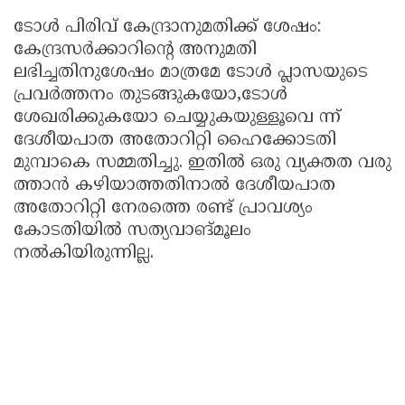
ടോൾ പിരിവ് കേന്ദ്രാനുമതിക്ക് ശേഷം:
കേന്ദ്രസർക്കാറിന്റെ അനുമതി
ലഭിച്ചതിനുശേഷം മാത്രമേ ടോൾ പ്ലാസയുടെ
പ്രവർത്തനം തുടങ്ങുകയോ,ടോൾ
ശേഖരിക്കുകയോ ചെയ്യുകയുള്ളൂവെ ന്ന്
ദേശീയപാത അതോറിറ്റി ഹൈക്കോടതി
മുമ്പാകെ സമ്മതിച്ചു. ഇതിൽ ഒരു വ്യക്തത വരു
ത്താൻ കഴിയാത്തതിനാൽ ദേശീയപാത
അതോറിറ്റി നേരത്തെ രണ്ട് പ്രാവശ്യം
കോടതിയിൽ സത്യവാങ്മൂലം
നൽകിയിരുന്നില്ല.