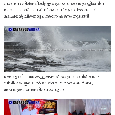
വാഹനം നിർത്തിയിട്ട് ഉദ്യോഗസ്ഥർ പട്രോളിങ്ങിന്
പോയി; പിങ്ക് പൊലീസ് കാറിന് മുകളിൽ കയറി
മദ്യപൻ്റെ വിളയാട്ടം; അന്വേഷണം തുടങ്ങി
കേരള തീരത്ത് കള്ളക്കടൽ ജാഗ്രതാ നിർദേശം;
വിവിധ ജില്ലകളിൽ ഉയർന്ന തിരമാലകൾക്കും
കടലാക്രമണത്തിന് സാധ്യത