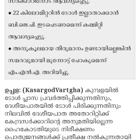
സർക്കാറിനോട് ആവശ്യപ്പെട്ടു.
Updates
Assembly
Kerala
● 22 കിലോമീറ്ററിൽ ടോൾ ഇല്ലാതാക്കാൻ
Polls
Local
Look
ബി.ജെ.പി. ഇടപെടണമെന്ന് കമ്മിറ്റി
Body
Back
ആവശ്യപ്പെട്ടു.
Election
2025
● അനുകൂലമായ തീരുമാനം ഉണ്ടായില്ലെങ്കിൽ
സമരവുമായി മുന്നോട്ട് പോകുമെന്ന്
എം.എൽ.എ. അറിയിച്ചു.
ഉപ്പള: (KasargodVartgha)
കുമ്പളയിൽ
ടോൾ പ്ലാസ പ്രവർത്തിപ്പിക്കുന്നതിനും,
ദേശീയപാതയിൽ ടോൾ പിരിക്കുന്നതിനും
നിലവിൽ ദേശീയപാത അതോറിറ്റിക്ക്
കേന്ദ്രസർക്കാറിന്റെ അനുമതിയില്ലെന്ന
ഹൈകോടതിയുടെ നിരീക്ഷണം
പൊതുജനങ്ങൾക്ക് പ്രതീക്ഷ നൽകുന്നതായി