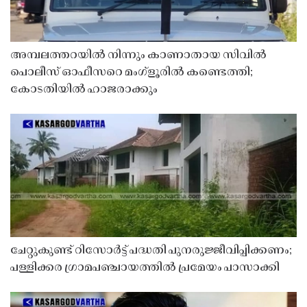
അമ്പലത്തറയിൽ നിന്നും കാണാതായ സിവിൽ
പൊലീസ് ഓഫീസറെ മംഗ്ളൂരിൽ കണ്ടെത്തി;
കോടതിയിൽ ഹാജരാക്കും
ചേറ്റുകുണ്ട് റിസോർട്ട് പദ്ധതി പുനരുജ്ജീവിപ്പിക്കണം;
പള്ളിക്കര ഗ്രാമപഞ്ചായത്തിൽ പ്രമേയം പാസാക്കി