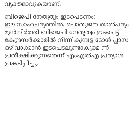
വ്യക്തമാവുകയാണ്.
ബിജെപി നേതൃത്വം ഇടപെടണം:
ഈ സാഹചര്യത്തിൽ, പൊതുജന താൽപര്യം
മുൻനിർത്തി ബിജെപി നേതൃത്വം ഇടപെട്ട്
കേന്ദ്രസർക്കാരിൽ നിന്ന് കുമ്പള ടോൾ പ്ലാസ
ഒഴിവാക്കാൻ ഇടപെടലുണ്ടാകുമെ ന്ന്
പ്രതീക്ഷിക്കുന്നതെന്ന് എംഎൽഎ പ്രത്യാശ
പ്രകടിപ്പിച്ചു.