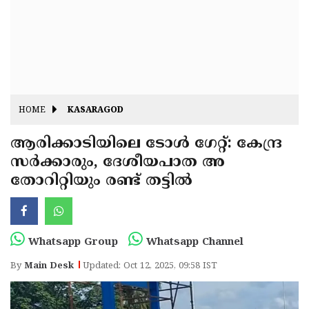
Fitr
May
Day
Eid
Al
Independence
Ad'ha
Day
Onam
HOME
KASARAGOD
J&K
State
ആരിക്കാടിയിലെ ടോൾ ഗേറ്റ്: കേന്ദ്ര
Haryana
സർക്കാരും, ദേശീയപാത അ
Assembly
State
Diwali
തോറിറ്റിയും രണ്ട് തട്ടിൽ
Elections
Assembly
Christmas
Elections
New-
Year
Republic
Whatsapp Group
Whatsapp Channel
Day
Budget
By
Main Desk
Updated: Oct 12, 2025, 09:58 IST
Delhi