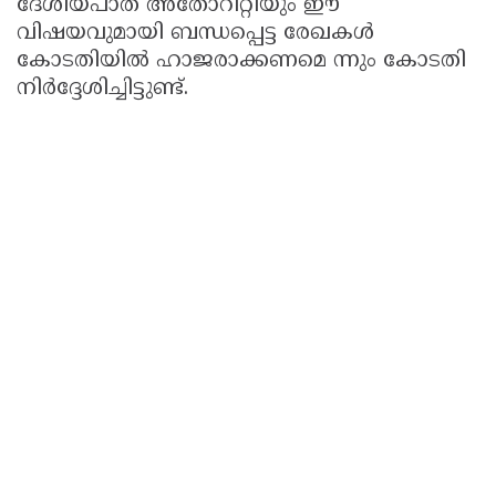
ദേശീയപാത അതോറിറ്റിയും ഈ
വിഷയവുമായി ബന്ധപ്പെട്ട രേഖകൾ
കോടതിയിൽ ഹാജരാക്കണമെ ന്നും കോടതി
നിർദ്ദേശിച്ചിട്ടുണ്ട്.