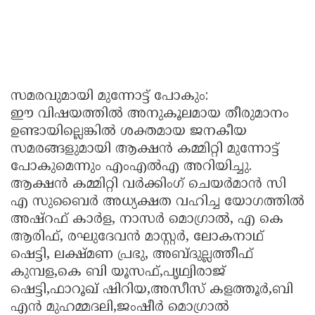
സമരവുമായി മുന്നോട്ട് പോകും:
ഈ വിഷയത്തിൽ അനുകൂലമായ തീരുമാനം
ഉണ്ടായില്ലെങ്കിൽ ശക്തമായ ജനകീയ
സമരങ്ങളുമായി ആക്ഷൻ കമ്മിറ്റി മുന്നോട്ട്
പോകുമെന്നും എംഎൽഎ അറിയിച്ചു.
ആക്ഷൻ കമ്മിറ്റി വർക്കിംഗ് ചെയർമാൻ സി
എ സുബൈർ അധ്യക്ഷത വഹിച്ച യോഗത്തിൽ
അഷ്റഫ് കാർള, നാസർ മൊഗ്രാൽ, എ കെ
ആരിഫ്, രഘുദേവൻ മാസ്റ്റർ, ലോകനാഥ്
ഷെട്ടി, ലക്ഷ്മണ പ്രഭു, അബ്ദുല്ലത്തീഫ്
കുമ്പള,കെ ബി യൂസഫ്,പൃഥ്വിരാജ്
ഷെട്ടി,ഫാറൂഖ് ഷിറിയ,അസീസ് കളത്തൂർ,ബി
എൻ മുഹമ്മദലി,ജംഷീർ മൊഗ്രാൽ