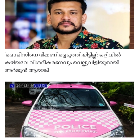
'പൊലീസിനെ ഭീഷണിപ്പെടുത്തിയിട്ടില്ല'; ഒളിവിൽ
കഴിയവേ വിശദീകരണവും വെല്ലുവിളിയുമായി
അർജുൻ ആയങ്കി