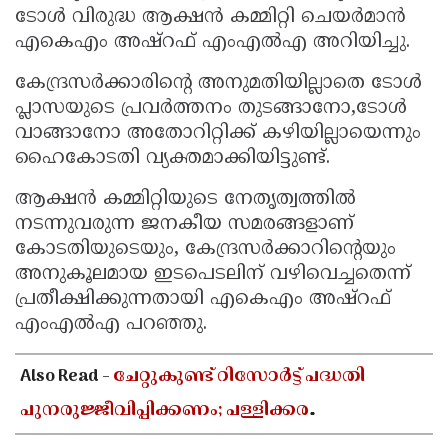
ടോൾ വിരുദ്ധ ആക്ഷൻ കമ്മിറ്റി ചെയർമാൻ
എകെഎം അഷ്‌റഫ് എംഎൽഎ അറിയിച്ചു.
കേന്ദ്രസർക്കാരിന്റെ അനുമതിയില്ലാതെ ടോൾ
പ്ലാസയുടെ പ്രവർത്തനം തുടങ്ങാനോ,ടോൾ
വാങ്ങാനോ അതോറിറ്റിക്ക് കഴിയില്ലായെന്നും
ഹൈകോടതി വ്യക്തമാക്കിയിട്ടുണ്ട്.
ആക്ഷൻ കമ്മിറ്റിയുടെ നേതൃത്വത്തിൽ
നടന്നുവരുന്ന ജനകീയ സമരങ്ങളാണ്
കോടതിയുടെയും, കേന്ദ്രസർക്കാറിന്റെയും
അനുകൂലമായ ഇടപെടലിന് വഴിവെച്ചതെന്ന്
പ്രതീക്ഷിക്കുന്നതായി എകെഎം അഷ്‌റഫ്
എംഎൽഎ പറഞ്ഞു.
Also Read -
ചേറ്റുകുണ്ട് റിസോർട്ട് പദ്ധതി
പുനരുജ്ജീവിപ്പിക്കണം; പള്ളിക്കര
ഗ്രാമപഞ്ചായത്തിൽ പ്രമേയം പാസാക്കി