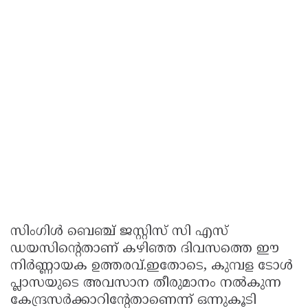
സിംഗിൾ ബെഞ്ച് ജസ്റ്റിസ് സി എസ്
ഡയസിന്റെതാണ് കഴിഞ്ഞ ദിവസത്തെ ഈ
നിർണ്ണായക ഉത്തരവ്.ഇതോടെ, കുമ്പള ടോൾ
പ്ലാസയുടെ അവസാന തീരുമാനം നൽകുന്ന
കേന്ദ്രസർക്കാറിന്റേതാണെന്ന് ഒന്നുകൂടി