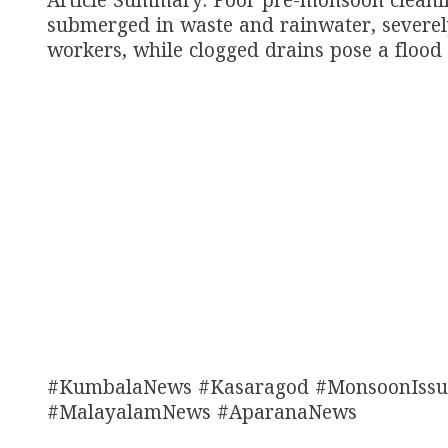
Article Summary: Poor pre-monsoon cleani
submerged in waste and rainwater, severel
workers, while clogged drains pose a flood 
#KumbalaNews #Kasaragod #MonsoonIssu
#MalayalamNews #AparanaNews