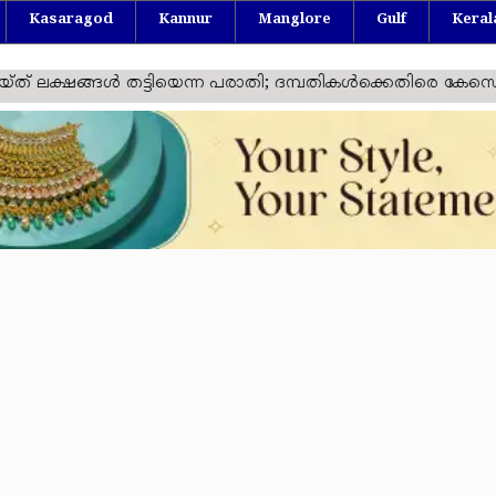
Kasaragod
Kannur
Manglore
Gulf
Keral