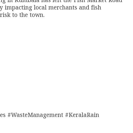
ng in Kumbala has left the Fish Market Road
y impacting local merchants and fish
risk to the town.
es #WasteManagement #KeralaRain