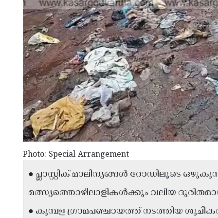
Photo: Special Arrangement
● പ്ലാസ്റ്റിക് മാലിന്യങ്ങൾ റോഡിലൂടെ ഒഴുകു
മത്സ്യത്തൊഴിലാളികൾക്കും വലിയ ദുരിതമാ
● കുമ്പള ഗ്രാമപഞ്ചായത്ത് നടത്തിയ ശുചീ