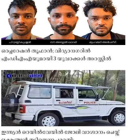
ഓപ്പറേഷൻ തൂഫാൻ; വിദ്യാനഗറിൽ
എംഡിഎംഎയുമായി 3 യുവാക്കൾ അറസ്റ്റിൽ
ഇന്ത്യൻ റെയിൽവേയിൽ ജോലി വാഗ്ദാനം ചെയ്ത്