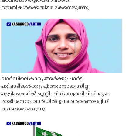
ലക്ഷങ്ങൾ തട്ടിയെന്ന പരാതി;
ദമ്പതികൾക്കെതിരെ കേസെടുത്തു
വാർഡിലെ കാര്യങ്ങൾക്കും പാർട്ടി
പരിപാടികൾക്കും എത്താനാകുന്നില്ല;
പള്ളിക്കരയിൽ മുസ്ലിം ലീഗ് ജനപ്രതിനിധിയുടെ
രാജി; ഒന്നാം വാർഡിൽ ഉപതെരഞ്ഞെടുപ്പിന്
കളമൊരുങ്ങുന്നു