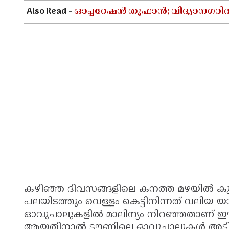
Also Read -
ഓപ്പറേഷൻ തൂഫാൻ; വിദ്യാനഗറി
കഴിഞ്ഞ ദിവസങ്ങളിലെ കനത്ത മഴയിൽ കുമ
പലയിടത്തും വെള്ളം കെട്ടിനിന്നത് വലിയ യാത
ഓവുചാലുകളിൽ മാലിന്യം നിറഞ്ഞതാണ് ഈ പ
ആയതിനാൽ ടൗണിലെ ഓവുചാലുകൾ അടിയന്ത