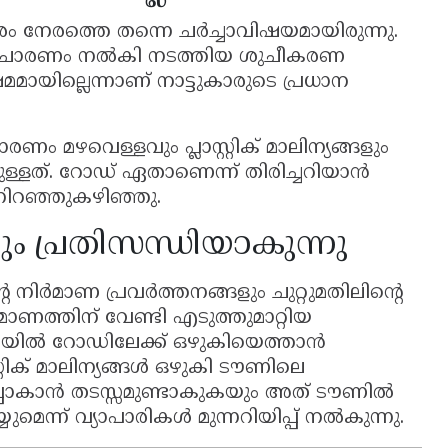
്പാരം നേരത്തെ തന്നെ ചർച്ചാവിഷയമായിരുന്നു.
 പ്രചാരണം നൽകി നടത്തിയ ശുചീകരണ
മമായില്ലെന്നാണ് നാട്ടുകാരുടെ പ്രധാന
ണം മഴവെള്ളവും പ്ലാസ്റ്റിക് മാലിന്യങ്ങളും
്ളത്. റോഡ് ഏതാണെന്ന് തിരിച്ചറിയാൻ
നിറഞ്ഞുകഴിഞ്ഞു.
ം പ്രതിസന്ധിയാകുന്നു
െ നിർമാണ പ്രവർത്തനങ്ങളും ചുറ്റുമതിലിൻ്റെ
ർമാണത്തിന് വേണ്ടി എടുത്തുമാറ്റിയ
ത് മഴയിൽ റോഡിലേക്ക് ഒഴുകിയെത്താൻ
്റിക് മാലിന്യങ്ങൾ ഒഴുകി ടൗണിലെ
പോകാൻ തടസ്സമുണ്ടാകുകയും അത് ടൗണിൽ
ുമെന്ന് വ്യാപാരികൾ മുന്നറിയിപ്പ് നൽകുന്നു.