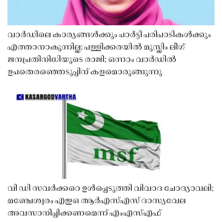
വാർഡിലെ കാര്യങ്ങൾക്കും പാർട്ടി പരിപാടികൾക്കും
എത്താനാകുന്നില്ല; പള്ളിക്കരയിൽ മുസ്ലിം ലീഗ്
ജനപ്രതിനിധിയുടെ രാജി; ഒന്നാം വാർഡിൽ
ഉപതെരഞ്ഞെടുപ്പിന് കളമൊരുങ്ങുന്നു
വി ഡി സവർക്കറെ ഉൾപ്പെടുത്തി വിവാദ ചോദ്യാവലി;
മഞ്ചേശ്വരം എഇഒ ആർഎസ്എസ് ദാസ്യവേല
അവസാനിപ്പിക്കണമെന്ന് എംഎസ്എഫ്