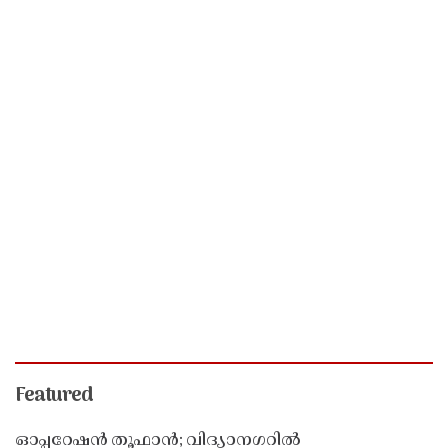
Featured
ഓപ്പറേഷൻ തൂഫാൻ; വിദ്യാനഗറിൽ