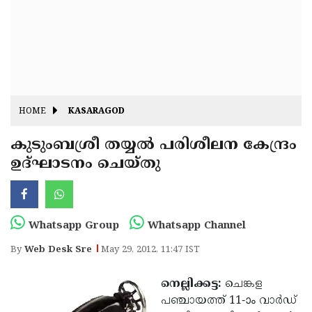
Fitr
May
Day
Eid
Al
Independence
Ad'ha
Day
Onam
HOME
KASARAGOD
J&K
State
കുടുംബശ്രീ തയ്യല്‍ പരിശീലന കേന്ദ്രം
Haryana
ഉദ്ഘാടനം ചെയ്തു
Assembly
State
Diwali
Elections
Assembly
Christmas
Elections
New-
Whatsapp Group
Whatsapp Channel
Year
Republic
By
Web Desk Sre
May 29, 2012, 11:47 IST
Day
Budget
നെല്ലിക്കട്ട:
ചെങ്കള
Delhi
പഞ്ചായത്ത് 11-ാം വാര്‍ഡ്