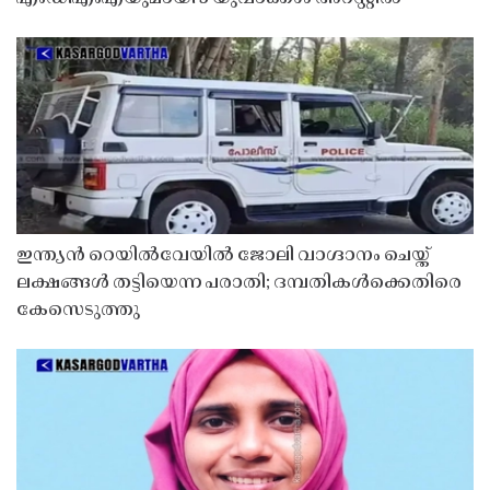
ഇന്ത്യൻ റെയിൽവേയിൽ ജോലി വാഗ്ദാനം ചെയ്ത്
ലക്ഷങ്ങൾ തട്ടിയെന്ന പരാതി; ദമ്പതികൾക്കെതിരെ
കേസെടുത്തു