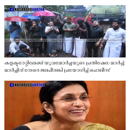
കളക്ടറേറ്റിലേക്ക് യുവമോർച്ചയുടെ പ്രതിഷേധ മാർച്ച്;
മാർച്ചിന് നേരെ ജലപീരങ്കി പ്രയോഗിച്ച് പൊലീസ്