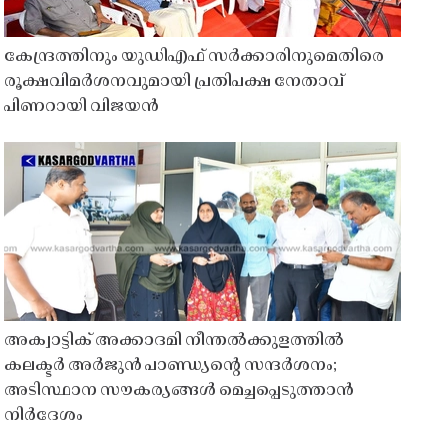
കേന്ദ്രത്തിനും യുഡിഎഫ് സർക്കാരിനുമെതിരെ
രൂക്ഷവിമർശനവുമായി പ്രതിപക്ഷ നേതാവ്
പിണറായി വിജയൻ
അക്വാട്ടിക് അക്കാദമി നീന്തൽക്കുളത്തിൽ
കലക്ടർ അർജുൻ പാണ്ഡ്യൻ്റെ സന്ദർശനം;
അടിസ്ഥാന സൗകര്യങ്ങൾ മെച്ചപ്പെടുത്താൻ
നിർദേശം