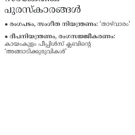
പുരസ്‌കാരങ്ങൾ
● രംഗപടം, സംഗീത നിയന്ത്രണം:
‘താഴ്‌വാരം’
● ദീപനിയന്ത്രണം, രംഗസജ്ജീകരണം:
കായംകുളം പീപ്പിൾസ് ക്ലബിന്റെ
‘അങ്ങാടിക്കുരുവികൾ’