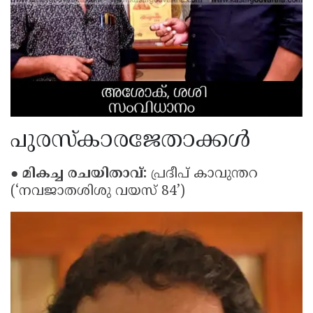
പുരസ്‌കാരജേതാക്കൾ
● മികച്ച രചയിതാവ്:
പ്രദീപ് കാവുന്തറ
(‘നവജാതശിശു വയസ് 84’)