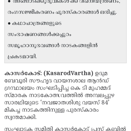
● 'അങ്ങാടിക്കുരുവികൾ'ക്ക് ദീപനിയന്ത്രണം,
Updates
Assembly
Kerala
രംഗസജ്ജീകരണം പുരസ്‌കാരങ്ങൾ ലഭിച്ചു.
Polls
Local
Look
● കഥാപാത്രങ്ങളുടെ
Body
Back
സംഭാഷണങ്ങൾക്കപ്പുറം
Election
2025
സമൂഹാനുഭവങ്ങൾ നാടകങ്ങളിൽ
പ്രകടമായി.
കാസർകോട്: (KasarodVartha)
ഉദുമ
ബേവൂരി സൗഹൃദ വായനശാല ആൻഡ്
ഗ്രന്ഥാലയം സംഘടിപ്പിച്ച കെ ടി മുഹമ്മദ്
സ്മാരക നാടകോത്സവത്തിൽ അമ്പലപ്പുഴ
സാരഥിയുടെ ‘നവജാതശിശു വയസ് 84’
മികച്ച നാടകത്തിനുള്ള പുരസ്‌കാരം
സ്വന്തമാക്കി.
സംഘാടക സമിതി കാസർകോട് പ്രസ് ക്ലബിൽ