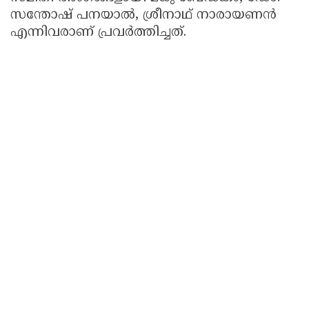
സന്തോഷ് പനയാൽ, ശ്രീനാഥ് നാരായണൻ
എന്നിവരാണ് പ്രവർത്തിച്ചത്.