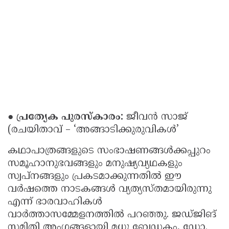
● പ്രത്യേക പുരസ്‌കാരം:
ജീവൻ സാജ്
(രചയിതാവ് – ‘അങ്ങാടിക്കുരുവികൾ’
കഥാപാത്രങ്ങളുടെ സംഭാഷണങ്ങൾക്കപ്പുറം
സമൂഹാനുഭവങ്ങളും മനുഷ്യവ്യഥകളും
സ്വപ്നങ്ങളും പ്രകടമാക്കുന്നതിൽ ഈ
വർഷത്തെ നാടകങ്ങൾ വ്യത്യസ്തമായിരുന്നു
എന്ന് ഭാരവാഹികൾ
വാർത്താസമ്മേളനത്തിൽ പറഞ്ഞു. ജഡ്ജിങ്
സമിതി അംഗങ്ങളായി മധു ബേഡകം, ഡോ.