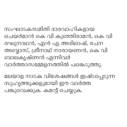
സംഘാടകസമിതി ഭാരവാഹികളായ
ചെയർമാൻ കെ വി കുഞ്ഞിരാമൻ, കെ വി
രഘുനാഥൻ, എൻ എ അഭിലാഷ്, രചന
അബ്ബാസ്, ശ്രീനാഥ് നാരായണൻ, കെ വി
ബാലകൃഷ്ണൻ എന്നിവർ
വാർത്താസമ്മേളനത്തിൽ പങ്കെടുത്തു.
മലയാള നാടക വിശേഷങ്ങൾ ഇഷ്ടപ്പെടുന്ന
സുഹൃത്തുക്കളുമായി ഈ വാർത്ത
പങ്കുവെക്കുക. കമൻ്റ് ചെയ്യുക.