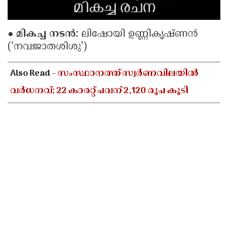
● മികച്ച നടൻ:
ലിഷോയി ഉണ്ണികൃഷ്ണൻ
(‘നവജാതശിശു’)
Also Read -
സംസ്ഥാനത്ത് സ്വർണവിലയിൽ
വർധനവ്; 22 കാരറ്റ് പവന് 2,120 രൂപ കൂടി