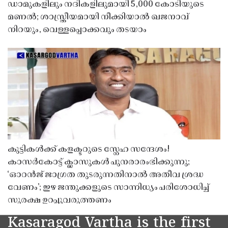
ഡാമുകളിലും നദികളിലുമായി 5,000 കോടിയുടെ
മണൽ; ശാസ്ത്രീയമായി നീക്കിയാൽ ഖജനാവ്
നിറയും, വെള്ളപ്പൊക്കവും തടയാം
കുട്ടികൾക്ക് കളക്ടറുടെ സ്നേഹ സന്ദേശം!
കാസർകോട്ട് ക്ലാസുകൾ പുനരാരംഭിക്കുന്നു;
‘ഓറൻജ് ജാഗ്രത തുടരുന്നതിനാൽ അതീവ ശ്രദ്ധ
വേണം’; ഇഴ ജന്തുക്കളുടെ സാന്നിധ്യം പരിശോധിച്ച്
സുരക്ഷ ഉറപ്പുവരുത്തണം
Kasaragod Vartha is the first