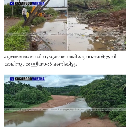
പുഴയോരം മാലിന്യമുക്തമാക്കി യുവാക്കൾ; ഇനി
മാലിന്യം തള്ളിയാൽ പണികിട്ടും