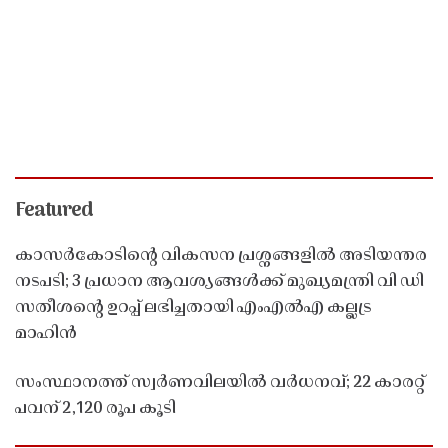
Featured
കാസർകോടിൻ്റെ വികസന പ്രശ്നങ്ങളിൽ അടിയന്തര
നടപടി; 3 പ്രധാന ആവശ്യങ്ങൾക്ക് മുഖ്യമന്ത്രി വി ഡി
സതീശൻ്റെ ഉറപ്പ് ലഭിച്ചതായി എംഎൽഎ കല്ലട്ര
മാഹിൻ
സംസ്ഥാനത്ത് സ്വർണവിലയിൽ വർധനവ്; 22 കാരറ്റ്
പവന് 2,120 രൂപ കൂടി