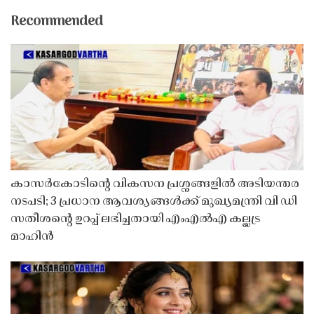
Recommended
കാസർകോടിൻ്റെ വികസന പ്രശ്നങ്ങളിൽ അടിയന്തര
നടപടി; 3 പ്രധാന ആവശ്യങ്ങൾക്ക് മുഖ്യമന്ത്രി വി ഡി
സതീശൻ്റെ ഉറപ്പ് ലഭിച്ചതായി എംഎൽഎ കല്ലട്ര
മാഹിൻ