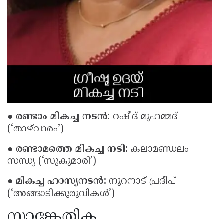
● രണ്ടാം മികച്ച നടൻ:
റഷീദ് മുഹമ്മദ്
(‘താഴ്‌വാരം’)
● രണ്ടാമത്തെ മികച്ച നടി:
കലാമണ്ഡലം
സന്ധ്യ (‘സുകുമാരി’)
● മികച്ച ഹാസ്യനടൻ:
നൂറനാട് പ്രദീപ്
(‘അങ്ങാടിക്കുരുവികൾ’)
സാങ്കേതിക