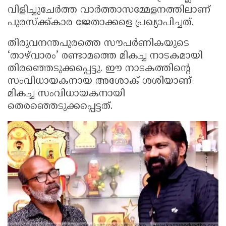
വിളിച്ചുചേർത്ത വാർത്താസമ്മേളനത്തിലാണ്
പുരസ്ക്ക്കാര ജേതാക്കളെ പ്രഖ്യാപിച്ചത്.
തിരുവനന്തപുരത്തെ സൗപർണികയുടെ
‘താഴ്‌വാരം’ രണ്ടാമത്തെ മികച്ച നാടകമായി
തിരഞ്ഞെടുക്കപ്പെട്ടു. ഈ നാടകത്തിന്റെ
സംവിധായകനായ അശോക് ശശിയാണ്
മികച്ച സംവിധായകനായി
തെരഞ്ഞെടുക്കപ്പെട്ടത്.