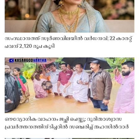
സംസ്ഥാനത്ത് സ്വർണവിലയിൽ വർധനവ്; 22 കാരറ്റ്
പവന് 2,120 രൂപ കൂടി
ഔദ്യോഗിക വാഹനം ജപ്തി ചെയ്തു; ദുരിതാശ്വാസ
പ്രവർത്തനത്തിന് ടിപ്പറിൽ സഞ്ചരിച്ച് തഹസിൽദാർ