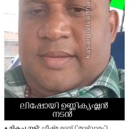
● മികച്ച നടി:
ഗ്രീഷ്മ ഉദയ് (‘താഴ്‌വാരം’)