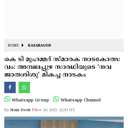
Fitr
May
Day
Eid
Al
Independence
Ad'ha
Day
Onam
HOME
KASARAGOD
J&K
State
കെ ടി മുഹമ്മദ് സ്മാരക നാടകോത്സ
Haryana
വം: അമ്പലപ്പുഴ സാരഥിയുടെ ‘നവ
Assembly
State
Diwali
ജാതശിശു’ മികച്ച നാടകം
Elections
Assembly
Christmas
Elections
New-
Year
Republic
Whatsapp Group
Whatsapp Channel
Day
Budget
By
Main Desk
Nov 20, 2025, 22:33 IST
Delhi