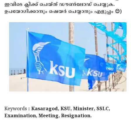
ഇവിടെ ക്ലിക്ക് ചെയ്ത് ഡൗൺലോഡ് ചെയ്യുക.
Updates
Assembly
Kerala
ഉപയോഗിക്കാനും ഷെയർ ചെയ്യാനും എളുപ്പം 😊)
Polls
Local
Look
Body
Back
Election
2025
Keywords
: Kasaragod, KSU, Minister, SSLC,
Examination, Meeting, Resignation.