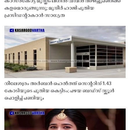
കാസർകോട്ട് മുസ്ലിം ലീഗിൽ വമ്പൻ അഴിച്ചുപണിക്ക്
കളമൊരുങ്ങുന്നു; മുനീർ ഹാജി പുതിയ
പ്രസിഡൻ്റാകാൻ സാധ്യത
നീലേശ്വരം അർബൻ ഹെൽത്ത് സെൻ്ററിന് 1.43
കോടിയുടെ പുതിയ കെട്ടിടം; പഴയ ബഡ്സ് സ്കൂൾ
പൊളിച്ച് പണിയും