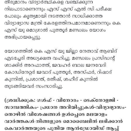
Election
തീരുമാനം വിദ്യാര്‍ത്ഥികളെ വഞ്ചിക്കുന്ന
Maha
നിലപാടാണെന്നും എസ് എസ് എല്‍ സി പരീക്ഷ
Shivarathri
International
പോലും കൃത്യമായി നടത്താന്‍ സാധിക്കാത്ത
Women's
വിദ്യാഭ്യാസ മന്ത്രി കേരളത്തിനപമാനമാണെന്നും കെ
Anti-
എസ് യു മൊഗ്രാല്‍ പുത്തൂര്‍ മണ്ഡലം യോഗം
Day
Drug
Attukal
അഭിപ്രായപ്പെട്ടു.
Campaign
Pongala
Holi
യോഗത്തില്‍ കെ എസ് യു ജില്ലാ നേതാവ് ആബിദ്
2025
2025
IPL
എടച്ചേരി അധ്യക്ഷത വഹിച്ചു. മണ്ഡലം പ്രസിഡന്റ്
2025
ശാക്കിര്‍ അറഫാത്ത്, ജവഹര്‍ ബാല ജനവേദി
Eid
കോഡിനേറ്റര്‍ ജവാദ് പുത്തൂര്‍, അസ്ഫര്‍, റിഷാദ്
Al-
Waqf
കുന്നില്‍, പ്രശാന്ത്, രതീഷ്, ശഹീദ് കുന്നില്‍
Fitr
Bill
തുടങ്ങിയവര്‍ സംസാരിച്ചു.
Vishu
2025
Controversy
Festival
Good
(ശ്രദ്ധിക്കുക: ഗൾഫ് - വിനോദം - ടെക്നോളജി -
2025
Friday
സാമ്പത്തികം- പ്രധാന അറിയിപ്പുകൾ-വിദ്യാഭ്യാസം-
Easter
തൊഴിൽ വിശേഷങ്ങൾ ഉൾപ്പെടെ മലയാളം
Observance
Sunday
By-
വാർത്തകൾ നിങ്ങളുടെ മൊബൈലിൽ ലഭിക്കാൻ
2025
2025
Election
കെവാർത്തയുടെ പുതിയ ആൻഡ്രോയിഡ് ആപ്പ്
Bihar