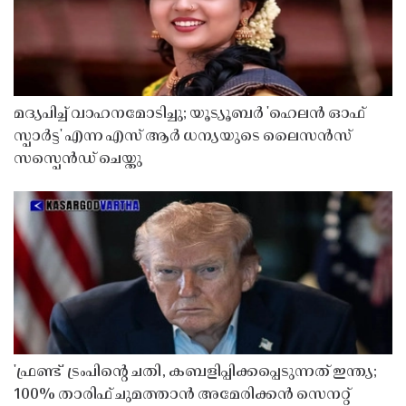
മദ്യപിച്ച് വാഹനമോടിച്ചു; യൂട്യൂബർ 'ഹെലൻ ഓഫ്
സ്പാർട്ട' എന്ന എസ് ആർ ധന്യയുടെ ലൈസൻസ്
സസ്പെൻഡ് ചെയ്തു ​​​​​​​
'ഫ്രണ്ട്' ട്രംപിന്റെ ചതി, കബളിപ്പിക്കപ്പെടുന്നത് ഇന്ത്യ;
100% താരിഫ് ചുമത്താൻ അമേരിക്കൻ സെനറ്റ്