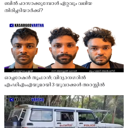
ബിൽ പാസാക്കുമ്പോൾ ഏറ്റവും വലിയ
തിരിച്ചടിയാർക്ക്?
ഓപ്പറേഷൻ തൂഫാൻ; വിദ്യാനഗറിൽ
എംഡിഎംഎയുമായി 3 യുവാക്കൾ അറസ്റ്റിൽ