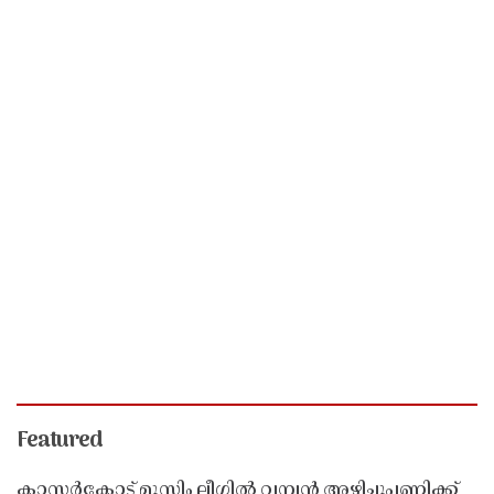
Featured
കാസർകോട്ട് മുസ്ലിം ലീഗിൽ വമ്പൻ അഴിച്ചുപണിക്ക്