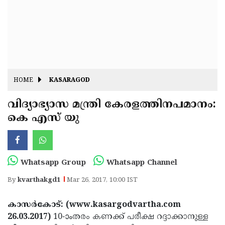
Fitr
May
Day
Eid
Al
Independence
Ad'ha
Day
Onam
HOME
KASARAGOD
J&K
State
വിദ്യാഭ്യാസ മന്ത്രി കേരളത്തിനപമാനം:
Haryana
കെ എസ് യു
Assembly
State
Diwali
Elections
Assembly
Christmas
Elections
New-
Whatsapp Group
Whatsapp Channel
Year
Republic
By
kvarthakgd1
Mar 26, 2017, 10:00 IST
Day
Budget
കാസര്‍കോട്: (www.kasargodvartha.com
Delhi
26.03.2017)
10-ാംതരം കണക്ക് പരീക്ഷ റദ്ദാക്കാനുള്ള