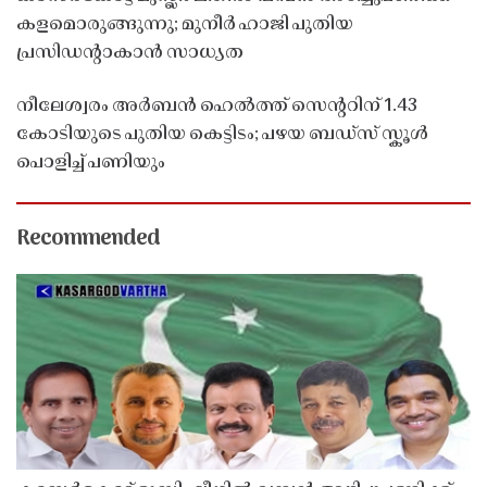
കളമൊരുങ്ങുന്നു; മുനീർ ഹാജി പുതിയ
പ്രസിഡൻ്റാകാൻ സാധ്യത
നീലേശ്വരം അർബൻ ഹെൽത്ത് സെൻ്ററിന് 1.43
കോടിയുടെ പുതിയ കെട്ടിടം; പഴയ ബഡ്സ് സ്കൂൾ
പൊളിച്ച് പണിയും
Recommended