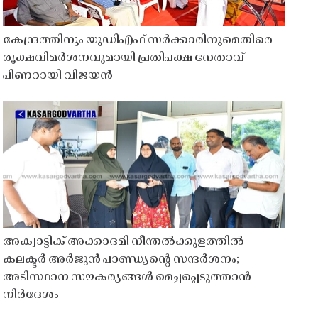
കേന്ദ്രത്തിനും യുഡിഎഫ് സർക്കാരിനുമെതിരെ
രൂക്ഷവിമർശനവുമായി പ്രതിപക്ഷ നേതാവ്
പിണറായി വിജയൻ
അക്വാട്ടിക് അക്കാദമി നീന്തൽക്കുളത്തിൽ
കലക്ടർ അർജുൻ പാണ്ഡ്യൻ്റെ സന്ദർശനം;
അടിസ്ഥാന സൗകര്യങ്ങൾ മെച്ചപ്പെടുത്താൻ
നിർദേശം