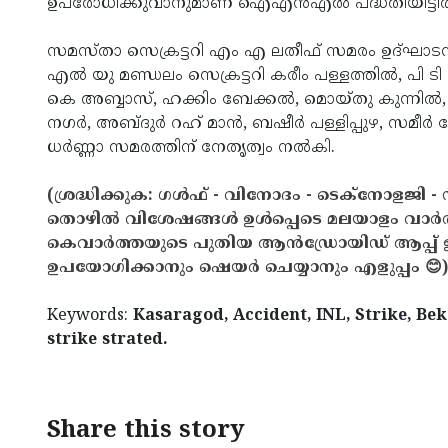
ഉപരോധിക്കുവാനുമാണ് ഐഎന്‍എല്‍ പദ്ധതിയിട്ടിരിക
സമസ്താ സെക്രട്ടറി എം എ ലതീഫ് സമരം ഉദ്ഘാടനം 
എല്‍ യു മണ്ഡലം സെക്രട്ടറി കരീം പള്ളത്തില്‍, പി 
കെ അബ്ബാസ്, ഹക്കിം ബേക്കല്‍, മൊയ്തു കുന്നില്‍,
നഗര്‍, അബ്ദുര്‍ റഹ് മാന്‍, ബഷീര്‍ പള്ളിപ്പുഴ, സമീര്‍
ധര്‍ണ്ണാ സമരത്തിന് നേതൃത്വം നല്‍കി.
(ശ്രദ്ധിക്കുക: ഗൾഫ് - വിനോദം - ടെക്നോളജി - 
തൊഴിൽ വിശേഷങ്ങൾ ഉൾപ്പെടെ മലയാളം വാർ
കെവാർത്തയുടെ പുതിയ ആൻഡ്രോയിഡ് ആപ്പ് ഇവ
ഉപയോഗിക്കാനും ഷെയർ ചെയ്യാനും എളുപ്പം 😊)
Keywords:
Kasaragod, Accident, INL, Strike, Bek
strike strated.
Share this story