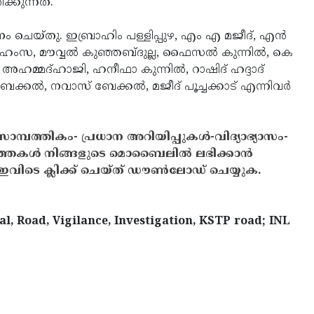
്കുന്നത്.
ചെയ്തു. ഇബ്രാഹിം പള്ളിപ്പുഴ, എം എ മജീദ്, എന്‍
ടി ഹംസ, മൗവ്വല്‍ കുഞ്ഞബ്ദുല്ല, ഫൈസല്‍ കുന്നില്‍, കെ
 അഹമ്മദ്ഹാജി, ഹനീഫാ കുന്നില്‍, റാഷിദ് ഹദ്ദാദ്
 ബേക്കല്‍, നവാസ് ബേക്കല്‍, മജീദ് പൂച്ചക്കാട് എന്നിവര്‍
സാമ്പത്തികം- പ്രധാന അറിയിപ്പുകൾ-വിദ്യാഭ്യാസം-
ത്തകൾ നിങ്ങളുടെ മൊബൈലിൽ ലഭിക്കാൻ
ിടെ ക്ലിക്ക് ചെയ്ത് ഡൗൺലോഡ് ചെയ്യുക.
al, Road, Vigilance, Investigation, KSTP road; INL