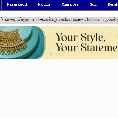
Kasaragod
Kannur
Manglore
Gulf
Keral