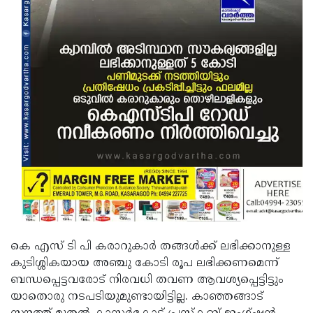
Updates
Assembly
Kerala
Polls
Local
Look
Body
Back
Election
2025
കെ എസ് ടി പി കരാറുകാര്‍ തങ്ങള്‍ക്ക് ലഭിക്കാനുള്ള
കുടിശ്ശികയായ അഞ്ചു കോടി രൂപ ലഭിക്കണമെന്ന്
ബന്ധപ്പെട്ടവരോട് നിരവധി തവണ ആവശ്യപ്പെട്ടിട്ടും
യാതൊരു നടപടിയുമുണ്ടായിട്ടില്ല. കാഞ്ഞങ്ങാട്