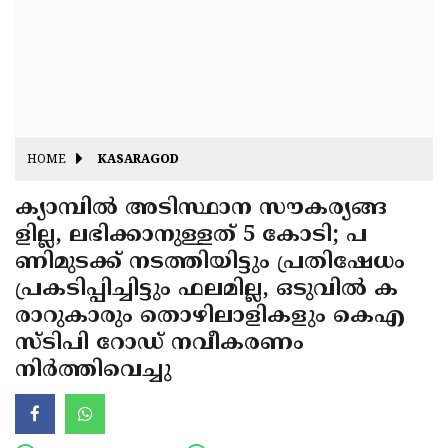
Fitr
May
Day
Eid
Al
Independence
Ad'ha
Day
Onam
HOME
KASARAGOD
J&K
State
ക്യാമ്പില്‍ അടിസ്ഥാന സൗകര്യങ്ങ
Haryana
ളില്ല, ലഭിക്കാനുള്ളത് 5 കോടി; പ
Assembly
State
Diwali
ണിമുടക്ക് നടത്തിയിട്ടും പ്രതിഷേധം
Elections
Assembly
Christmas
പ്രകടിപ്പിച്ചിട്ടും ഫലമില്ല, ഒടുവില്‍ ക
Elections
രാറുകാരും തൊഴിലാളികളും കെഎ
New-
സ്ടിപി റോഡ് നവീകരണം
Year
Republic
നിര്‍ത്തിവെച്ചു
Day
Budget
Delhi