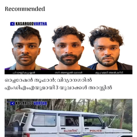
Recommended
ഓപ്പറേഷൻ തൂഫാൻ; വിദ്യാനഗറിൽ
എംഡിഎംഎയുമായി 3 യുവാക്കൾ അറസ്റ്റിൽ