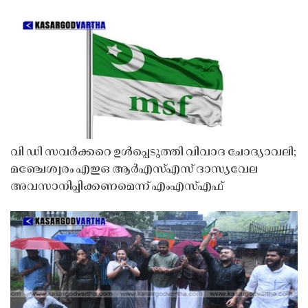
വി ഡി സവർക്കറെ ഉൾപ്പെടുത്തി വിവാദ ചോദ്യാവലി;
മഞ്ചേശ്വരം എഇഒ ആർഎസ്എസ് ദാസ്യവേല
അവസാനിപ്പിക്കണമെന്ന് എംഎസ്എഫ്