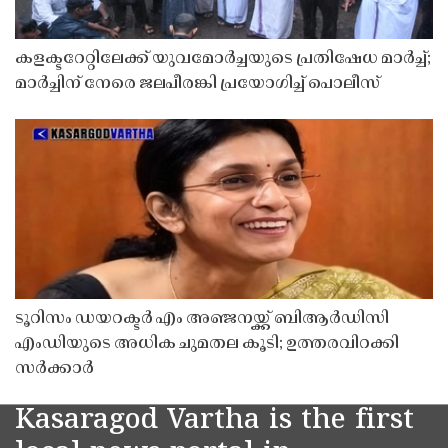
കളക്ടറേറ്റിലേക്ക് യുവമോർച്ചയുടെ പ്രതിഷേധ മാർച്ച്;
മാർച്ചിന് നേരെ ജലപീരങ്കി പ്രയോഗിച്ച് പൊലീസ്
ടൂറിസം ഡയറക്ടർ എം അഞ്ജനയ്ക്ക് ബിആർഡിസി
എംഡിയുടെ അധിക ചുമതല കൂടി; ഉത്തരവിറക്കി
സർക്കാർ
Kasaragod Vartha is the first