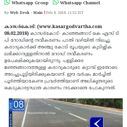
Election
Maha
Whatsapp Group
Whatsapp Channel
Shivarathri
International
By
Web Desk - Main
Feb 8, 2018, 11:32 IST
Women's
Anti-
കാസര്‍കോട്: (www.kasargodvartha.com
Day
Drug
Attukal
08.02.2018)
കാസര്‍കോട്- കാഞ്ഞങ്ങാട് കെ എസ് ടി
പി റോഡിന്റെ നവീകരണം പാതി വഴിയില്‍ നിലച്ചു.
Campaign
Pongala
Holi
കരാറുകാര്‍ക്ക് അഞ്ചു കോടി രൂപയുടെ കുടിശ്ശിക
2025
2025
IPL
ലഭിക്കാനുള്ളതിനാല്‍ റോഡ് നവീകരണം
ഉപേക്ഷിക്കുകയായിരുന്നു. പള്ളിക്കര
2025
Eid
മഞ്ഞങ്ങാനത്തുള്ള കരാറുകാരുടെ ക്യാമ്പ് ഇതോടെ
Al-
Waqf
അടച്ചുപൂട്ടിയിരിക്കുകയാണ്. ഈ വര്‍ഷം മാര്‍ച്ചില്‍
പൂര്‍ത്തിയാകേണ്ട പ്രവര്‍ത്തിയാണ് അധികൃതരുടെ
Fitr
Bill
Vishu
കെടുകാര്യസ്ഥത കാരണം നടക്കാതെ പോകുന്നത്.
2025
Controversy
Festival
Good
2025
Friday
Easter
Observance
Sunday
By-
2025
2025
Election
Bihar