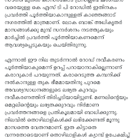
സൗത്ത് മുതല്‍ കാസര്‍കോട് പ്രസ്‌ക്ലബ് ജംഗ്ഷന്‍
വരെയുള്ള കെ എസ് ടി പി റോഡില്‍ ഇതിനകം
പ്രവര്‍ത്തി പൂര്‍ത്തിയാകാനുള്ളത് കാഞ്ഞങ്ങാട്
നഗരത്തില്‍ മാത്രമാണ്. ലോക ബാങ്ക് അധികൃതര്‍
മാസങ്ങള്‍ക്കു മുമ്പ് സന്ദര്‍ശനം നടത്തുകയും
മാര്‍ച്ചില്‍ പ്രവര്‍ത്തി പൂര്‍ത്തിയാകണമെന്ന്
ആവശ്യപ്പെടുകയും ചെയ്തിരുന്നു.
എന്നാല്‍ ഈ നില തുടര്‍ന്നാല്‍ റോഡ് നവീകരണം
പൂര്‍ത്തിയാകുമെന്ന് ഉറപ്പ് പറായാനാകില്ലെന്നാണ്
കരാറുകാര്‍ പറയുന്നത്. കരാറെടുത്ത കമ്പനിക്ക്
നല്‍കാനുള്ള തുക ഭീമമായതിനു പുറമെ
അവശ്യസാധനങ്ങളുടെ ലഭ്യത കുറവും
നവീകരണത്തിന് തിരിച്ചടിയായിട്ടുണ്ട്. മണലിന്റെയും
മെറ്റലിന്റെയും ലഭ്യതക്കുറവും നിര്‍മാണ
പ്രവര്‍ത്തനങ്ങളെ പ്രതികൂലമായി ബാധിക്കുന്നു.
നിലവില്‍ തൊഴിലാളികള്‍ക്ക് ലഭിക്കേണ്ടത് മൂന്നു
മാസത്തെ വേതനമാണ്. ഇത കിട്ടാതെ
വന്നതോടെയാണ് തൊഴിലാളികള്‍ ക്യാമ്പ് ഉപേക്ഷിച്ച്