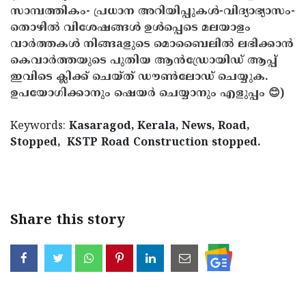
സാമ്പത്തികം- പ്രധാന അറിയിപ്പുകൾ-വിദ്യാഭ്യാസം-
തൊഴിൽ വിശേഷങ്ങൾ ഉൾപ്പെടെ മലയാളം
വാർത്തകൾ നിങ്ങaളുടെ മൊബൈലിൽ ലഭിക്കാൻ
കെവാർത്തയുടെ പുതിയ ആൻഡ്രോയിഡ് ആപ്പ്
ഇവിടെ ക്ലിക്ക് ചെയ്ത് ഡൗൺലോഡ് ചെയ്യുക.
ഉപയോഗിക്കാനും ഷെയർ ചെയ്യാനും എളുപ്പം 😊)
Keywords:
Kasaragod, Kerala, News, Road,
Stopped,
KSTP Road Construction stopped.
< !- START disable copy paste -->
Share this story