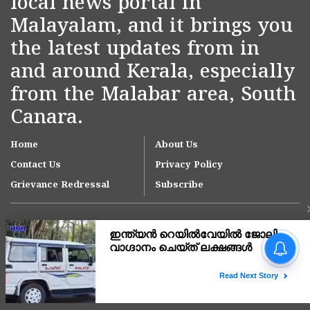
local news portal in
Malayalam, and it brings you
the latest updates from in
and around Kerala, especially
from the Malabar area, South
Canara.
Home
About Us
Contact Us
Privacy Policy
Grievance Redressal
Subscribe
ഓണക്കാലത്ത് 1,65,000
മെട്രിക് ടൺ അരി
പൊതുവിതരണ ശൃംഖല വഴി
നൽകും;
Copyright © 2007-
2026
Kasargodvartha
ഗോത്രവിഭാഗങ്ങൾക്കായി
'സഞ്ചരിക്കുന്ന റേഷൻ കട'