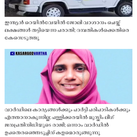
ഇന്ത്യൻ റെയിൽവേയിൽ ജോലി വാഗ്ദാനം ചെയ്ത്
ലക്ഷങ്ങൾ തട്ടിയെന്ന പരാതി; ദമ്പതികൾക്കെതിരെ
കേസെടുത്തു
വാർഡിലെ കാര്യങ്ങൾക്കും പാർട്ടി പരിപാടികൾക്കും
എത്താനാകുന്നില്ല; പള്ളിക്കരയിൽ മുസ്ലിം ലീഗ്
ജനപ്രതിനിധിയുടെ രാജി; ഒന്നാം വാർഡിൽ
ഉപതെരഞ്ഞെടുപ്പിന് കളമൊരുങ്ങുന്നു