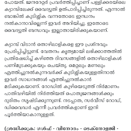
പോയത്. ജനറേറ്റര്‍ പ്രവര്‍ത്തിപ്പിച്ചാണ് പള്ളിക്കരയിലെ
ക്യാമ്പിലേക്ക് വൈദ്യുതി ഉത്പാദിപ്പിച്ചിരുന്നത്. എന്നാല്‍
ബാങ്കില്‍ കുടിശ്ശിക വന്നതോടെ ഇന്ധനം
നല്‍കാനാവില്ലെന്ന് ഇവര്‍ അറിയിച്ചു. ഇതോടെ
വൈദ്യുതി ബന്ധവും ഇല്ലാതായിരിക്കുകയാണ്.
ക്യാമ്പ് വിടാന്‍ തൊഴിലാളികളെ ഈ പ്രശ്‌നവും
പ്രേരിപ്പിച്ചിട്ടുണ്ട്. വേതനം കൃത്യമായി ലഭിക്കാത്തതില്‍
പ്രതിഷേധിച്ച് കഴിഞ്ഞ ദിവസങ്ങളില്‍ തൊഴിലാളികള്‍
പണിമുടക്കുകയും ചെയ്തു. മെറ്റലും മണലും
എത്തിച്ചുനല്‍കുന്നവര്‍ക്ക് കുടിശ്ശികയുള്ളതിനാല്‍
ഇവര്‍ സാധനങ്ങള്‍ എത്തിച്ചുനല്‍കാന്‍
മടിക്കുകയാണ്. റോഡില്‍ കുഴിയെടുത്ത് നിര്‍മാണം
പാതിവഴിയില്‍ നിര്‍ത്തിയത് പൊതുജനങ്ങള്‍ക്കും
ദുരിതം സൃഷ്ടിക്കുന്നുണ്ട്. നടപ്പാത, സര്‍വീസ് റോഡ്,
ഡിവൈഡര്‍ എന്നീ പ്രവര്‍ത്തികളാണ് ഇനി
പൂര്‍ത്തിയാകാനുള്ളത്.
(ശ്രദ്ധിക്കുക: ഗൾഫ് - വിനോദം - ടെക്നോളജി -