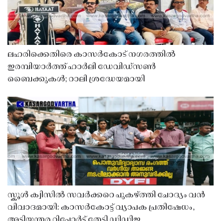
ലഹരിക്കെതിരെ കാസർകോട് നഗരത്തിൽ
ഇരമ്പിയാർത്ത് ഹാർലി ഡേവിഡ്‌സൺ
ബൈക്കുകൾ; റാലി ശ്രദ്ധേയമായി
സ്കൂൾ ക്വിസിൽ സവർക്കറെ പുകഴ്ത്തി ചോദ്യം വൻ
വിവാദമായി: കാസർകോട്ട് വ്യാപക പ്രതിഷേധം,
അടിയന്തര റിപ്പോർട്ട് തേടി ഡിഡിഇ