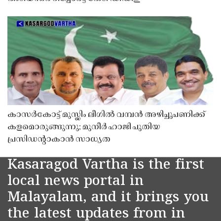
കാസർകോട്ട് മുസ്ലിം ലീഗിൽ വമ്പൻ അഴിച്ചുപണിക്ക്
കളമൊരുങ്ങുന്നു; മുനീർ ഹാജി പുതിയ
പ്രസിഡൻ്റാകാൻ സാധ്യത
Kasaragod Vartha is the first
local news portal in
Malayalam, and it brings you
the latest updates from in