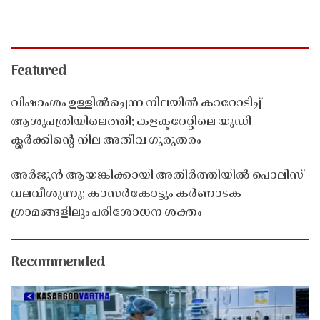
Featured
വിഷാംശം ഉള്ളിൽച്ചെന്ന നിലയിൽ കാറോടിച്ച്
ആശുപത്രിയിലെത്തി; കളക്ടറേറ്റിലെ യുഡി
ക്ലർക്കിൻ്റെ നില അതീവ ഗുരുതരം
അർജുൻ ആയങ്കിക്കായി അതിർത്തിയിൽ പൊലീസ്
വലവീശുന്നു; കാസർകോട്ടും കർണാടക
ഗ്രാമങ്ങളിലും പരിശോധന ശക്തം
Recommended