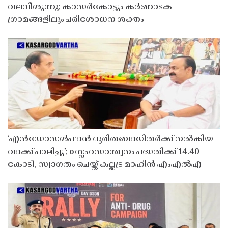
വലവീശുന്നു; കാസർകോട്ടും കർണാടക
ഗ്രാമങ്ങളിലും പരിശോധന ശക്തം
‘എൻഡോസൾഫാൻ ദുരിതബാധിതർക്ക് നൽകിയ
വാക്ക് പാലിച്ചു’; സ്നേഹസാന്ത്വനം പദ്ധതിക്ക് 14.40
കോടി, സ്വാഗതം ചെയ്ത് കല്ലട്ര മാഹിൻ എംഎൽഎ