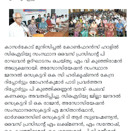
Updates
Assembly
Kerala
Polls
Local
Look
Body
Back
Election
2025
കാസര്‍കോട് മുനിസിപ്പല്‍ കോണ്‍ഫറന്‍സ് ഹാളില്‍
സിഐടിയു സംസ്ഥാന വൈസ് പ്രസിഡന്റ് പി
രാഘവന്‍ ഉദ്ഘാടനം ചെയ്തു. എം വി കുഞ്ഞിരാമന്‍
അധ്യക്ഷനായി. അസോസിയേഷന്‍ സംസ്ഥാന
ജനറല്‍ സെക്രട്ടറി കെ സി ഹരികൃഷ്ണന്‍ കേന്ദ്ര
റിപ്പോര്‍ട്ടും മോഹന്‍കുമാര്‍ പാടി പ്രവര്‍ത്തന
റിപ്പോര്‍ട്ടും പി കുഞ്ഞിക്കണ്ണന്‍ വരവ്- ചെലവ്
കണക്കും അവതരിപ്പിച്ചു. സിഐടിയു ജില്ലാ ജനറല്‍
സെക്രട്ടറി ടി കെ രാജന്‍, അസോസിയേഷന്‍
സംസ്ഥാനസെക്രട്ടറി എ മസ്താന്‍ഖാന്‍,
ഓര്‍ഗനൈസിങ് സെക്രട്ടറി ടി ആര്‍ സുബ്രഹ്മണ്യന്‍,
വൈസ് പ്രസിഡന്റ് എം ലക്ഷ്മണന്‍, എം സന്തോഷ്,