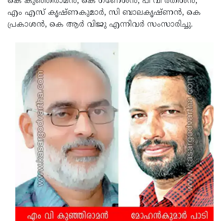
കെ കുഞ്ഞിരാമന്‍, കെ ഗണേശന്‍, പി വി രതീശന്‍,
എം എസ് കൃഷ്ണകുമാര്‍, സി ബാലകൃഷ്ണന്‍, കെ
പ്രകാശന്‍, കെ ആര്‍ വിജു എന്നിവര്‍ സംസാരിച്ചു.