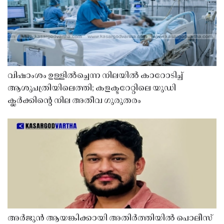
വിഷാംശം ഉള്ളിൽച്ചെന്ന നിലയിൽ കാറോടിച്ച്
ആശുപത്രിയിലെത്തി; കളക്ടറേറ്റിലെ യുഡി
ക്ലർക്കിൻ്റെ നില അതീവ ഗുരുതരം
അർജുൻ ആയങ്കിക്കായി അതിർത്തിയിൽ പൊലീസ്