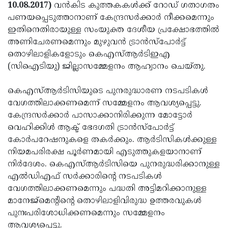
Election
Maha
10.08.2017)
വന്‍കിട കുത്തകകള്‍ക്ക് റോഡ് ഗതാഗതം
പണയപ്പെടുത്താനാണ് കേന്ദ്രസര്‍ക്കാര്‍ നീക്കമെന്നും
Shivarathri
International
ഇതിനെതിരായുള്ള സംയുക്ത ദേശീയ പ്രക്ഷോഭത്തില്‍
Women's
Anti-
അണിചേരണമെന്നും മുഴുവന്‍ ട്രാന്‍സ്‌പോര്‍ട്ട്
തൊഴിലാളികളോടും കെഎസ്ആര്‍ടിഇഎ
Day
Drug
Attukal
(സിഐടിയു) ജില്ലാസമ്മേളനം ആഹ്വാനം ചെയ്തു.
Campaign
Pongala
Holi
കെഎസ്ആര്‍ടിസിയുടെ പുനരുദ്ധാരണ നടപടികള്‍
2025
2025
IPL
വേഗത്തിലാക്കണമെന്ന് സമ്മേളനം ആവശ്യപ്പെട്ടു.
2025
Eid
കേന്ദ്രസര്‍ക്കാര്‍ പാസാക്കാനിരിക്കുന്ന മോട്ടോര്‍
വെഹിക്കിള്‍ ആക്ട് ഭേദഗതി ട്രാന്‍സ്‌പോര്‍ട്ട്
Al-
Waqf
കോര്‍പറേഷനുകളെ തകര്‍ക്കും. ആര്‍ടിസികള്‍ക്കുള്ള
Fitr
Bill
Vishu
നിയമപരിരക്ഷ പൂര്‍ണമായി എടുത്തുകളയാനാണ്
നിര്‍ദേശം. കെഎസ്ആര്‍ടിസിയെ പുനരുദ്ധരിക്കാനുള്ള
2025
Controversy
Festival
Good
എല്‍ഡിഎഫ് സര്‍ക്കാരിന്റെ നടപടികള്‍
2025
Friday
Easter
വേഗത്തിലാക്കണമെന്നും പദ്ധതി അട്ടിമറിക്കാനുള്ള
മാനേജ്‌മെന്റിന്റെ തൊഴിലാളിവിരുദ്ധ ഉത്തരവുകള്‍
Observance
Sunday
By-
പുനഃപരിശോധിക്കണമെന്നും സമ്മേളനം
2025
2025
Election
Bihar
ആവശ്യപ്പെട്ടു.