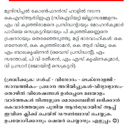
മുനിസിപ്പല്‍ കോണ്‍ഫറന്‍സ് ഹാളില്‍ നടന്ന
കെഎസ്ആര്‍ടിഇഎ (സിഐടിയു) ജില്ലാസമ്മേളനം
എം വി കുഞ്ഞിരാമനെ പ്രസിഡന്റായും മോഹന്‍കുമാര്‍
പാടിയെ സെക്രട്ടറിയായും പി കുഞ്ഞിക്കണ്ണനെ
ട്രഷററായും തെരഞ്ഞെടുത്തു. മറ്റ് ഭാരവാഹികള്‍: കെ
ഗണേശന്‍, കെ കുഞ്ഞിരാമന്‍, കെ ആര്‍ വിജു, കെ
എം ബാലകൃഷ്ണന്‍ (വൈസ് പ്രസിഡന്റ്), എം
സന്തോഷ്, പി വി രതീശന്‍, എം എസ് കൃഷ്ണകുമാര്‍,
വി പ്രസാദ് (ജോയിന്റ് സെക്രട്ടറി).
(ശ്രദ്ധിക്കുക: ഗൾഫ് - വിനോദം - ടെക്നോളജി -
സാമ്പത്തികം- പ്രധാന അറിയിപ്പുകൾ-വിദ്യാഭ്യാസം-
തൊഴിൽ വിശേഷങ്ങൾ ഉൾപ്പെടെ മലയാളം
വാർത്തകൾ നിങ്ങളുടെ മൊബൈലിൽ ലഭിക്കാൻ
കെവാർത്തയുടെ പുതിയ ആൻഡ്രോയിഡ് ആപ്പ്
ഇവിടെ ക്ലിക്ക് ചെയ്ത് ഡൗൺലോഡ് ചെയ്യുക.
ഉപയോഗിക്കാനും ഷെയർ ചെയ്യാനും എളുപ്പം 😊)