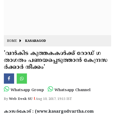
Fitr
May
Day
Eid
Al
Independence
Ad'ha
Day
Onam
HOME
KASARAGOD
J&K
State
'വന്‍കിട കുത്തകകള്‍ക്ക് റോഡ് ഗ
Haryana
താഗതം പണയപ്പെടുത്താന്‍ കേന്ദ്രസ
Assembly
State
Diwali
ര്‍ക്കാര്‍ നീക്കം'
Elections
Assembly
Christmas
Elections
New-
Year
Republic
Whatsapp Group
Whatsapp Channel
Day
Budget
By
Web Desk SU
Aug 10, 2017, 19:15 IST
Delhi
കാസര്‍കോട് : (www.kasargodvartha.com