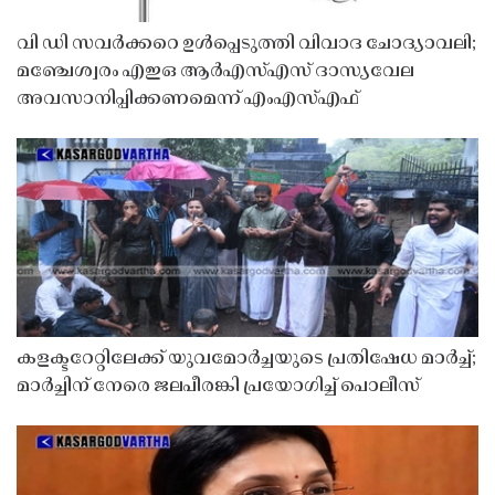
വി ഡി സവർക്കറെ ഉൾപ്പെടുത്തി വിവാദ ചോദ്യാവലി;
മഞ്ചേശ്വരം എഇഒ ആർഎസ്എസ് ദാസ്യവേല
അവസാനിപ്പിക്കണമെന്ന് എംഎസ്എഫ്
കളക്ടറേറ്റിലേക്ക് യുവമോർച്ചയുടെ പ്രതിഷേധ മാർച്ച്;
മാർച്ചിന് നേരെ ജലപീരങ്കി പ്രയോഗിച്ച് പൊലീസ്