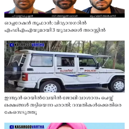
ഓപ്പറേഷൻ തൂഫാൻ; വിദ്യാനഗറിൽ
എംഡിഎംഎയുമായി 3 യുവാക്കൾ അറസ്റ്റിൽ
ഇന്ത്യൻ റെയിൽവേയിൽ ജോലി വാഗ്ദാനം ചെയ്ത്
ലക്ഷങ്ങൾ തട്ടിയെന്ന പരാതി; ദമ്പതികൾക്കെതിരെ
കേസെടുത്തു