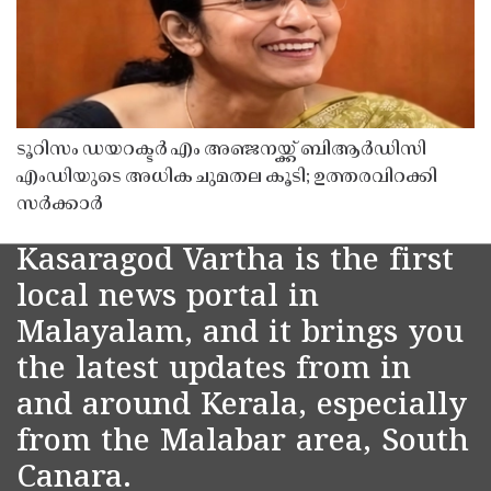
ടൂറിസം ഡയറക്ടർ എം അഞ്ജനയ്ക്ക് ബിആർഡിസി
എംഡിയുടെ അധിക ചുമതല കൂടി; ഉത്തരവിറക്കി
സർക്കാർ
Kasaragod Vartha is the first
local news portal in
Malayalam, and it brings you
the latest updates from in
and around Kerala, especially
from the Malabar area, South
Canara.