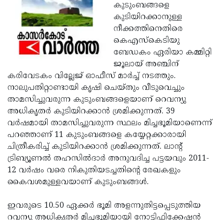
Election
Maha
കുടുംബങ്ങളെ
കുടിയിറക്കാനുള്ള
Shivarathri
International
നീക്കത്തിനെതിരെ
Women's
Anti-
കെഎസ്‌കെടിയു
ബേഡകം ഏരിയാ കമ്മിറ്റി
Day
Drug
Attukal
ജൂലായ് അഞ്ചിന്
Campaign
Pongala
Holi
കരിവേടകം വില്ലേജ് ഓഫീസ് മാര്‍ച്ച് നടത്തും.
നാലുപതിറ്റാണ്ടായി കൃഷി ചെയ്തും വീടുവെച്ചും
2025
2025
IPL
താമസിച്ചുവരുന്ന കുടുംബങ്ങളെയാണ് റെവന്യു
2025
Eid
അധികൃതര്‍ കുടിയിറക്കാന്‍ ശ്രമിക്കുന്നത്. 39
വര്‍ഷമായി താമസിച്ചുവരുന്ന സ്ഥലം മിച്ചഭൂമിയാണെന്ന്
Al-
Waqf
പറഞ്ഞാണ് 11 കുടുംബങ്ങളെ കയ്യേറ്റക്കാരായി
Fitr
Bill
Vishu
ചിത്രീകരിച്ച് കുടിയിറക്കാന്‍ ശ്രമിക്കുന്നത്. ലാന്റ്
ട്രിബ്യൂണല്‍ തഹസില്‍ദാര്‍ അനുവദിച്ച പട്ടയവും 2011-
2025
Controversy
Festival
Good
12 വര്‍ഷം വരെ നികുതിയടച്ചതിന്റെ രേഖകളും
2025
Friday
Easter
കൈവശമുള്ളവയാണ് കുടുംബങ്ങള്‍.
Observance
Sunday
By-
ഇവരുടെ 10.50 ഏക്കര്‍ ഭൂമി അളന്നുതിട്ടപ്പെടുത്തിയ
2025
2025
Election
Bihar
റവന്യു അധികൃതര്‍ മിച്ചഭൂമിയായി നോട്ടിഫിക്കേഷന്‍