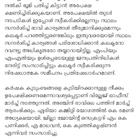
നല്‍കി ഭൂമി പതിച്ച് കിട്ടാന്‍ അപേക്ഷ
Updates
Assembly
Kerala
ക്ഷണിച്ചിരിക്കുകയാണ്. അപേക്ഷയില്‍ തുടര്‍
Polls
Local
Look
നടപടികള്‍ ഇപ്പോള്‍ സ്വീകരിക്കില്ലെന്നും സ്ഥലം
സന്ദര്‍ശിച്ച് ഭാവി കാര്യങ്ങള്‍ തീരുമാനിക്കുമെന്നും
Body
Back
കലക്ടര്‍ പറഞ്ഞിട്ടുണ്ടെങ്കിലും ഇതുവരെയായി സ്ഥലം
Election
2025
സന്ദര്‍ശിച്ച് കാര്യങ്ങള്‍ പരിശോധിക്കാന്‍ കലക്ടറോ
റവന്യു അധികൃതരോ തയ്യാറായിട്ടില്ല. എംപിയും
എംഎല്‍യും ഉള്‍പ്പെടെയുള്ള ജനപ്രതിനിധികള്‍
നേരിട്ട് സംസാരിച്ചിട്ടും കലക്ടര്‍ സ്വീകരിക്കുന്ന
നിഷേധാത്മക സമീപനം പ്രതിഷേധാര്‍ഹമാണ്.
കര്‍ഷക കുടുംബങ്ങളെ കുടിയിറക്കാനുള്ള നീക്കം
ഉപേക്ഷിക്കണമെന്നാവശ്യപ്പെട്ടാണ് വില്ലേജ് ഓഫീസ്
മാര്‍ച്ച് നടത്തുന്നത്. അഞ്ചിന് രാവിലെ പത്തിന് മാര്‍ച്ച്
ആരംഭിക്കും. ഏരിയാ കമ്മിറ്റി യോഗത്തില്‍ കെ രമണി
അധ്യക്ഷയായി. ജില്ലാ ജോയിന്റ് സെക്രട്ടറി എം കെ
പണിക്കര്‍, എ മാധവന്‍, കെ കുഞ്ഞികൃഷ്ണന്‍
എന്നിവര്‍ സംസാരിച്ചു.