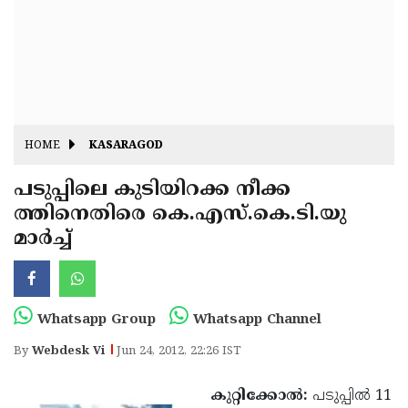
Fitr
May
Day
Eid
Al
Independence
Ad'ha
Day
Onam
HOME
KASARAGOD
J&K
State
പടുപ്പിലെ കുടിയിറക്ക നീക്ക
Haryana
ത്തിനെതിരെ കെ.എസ്.കെ.ടി.യു
Assembly
State
Diwali
മാര്‍ച്ച്
Elections
Assembly
Christmas
Elections
New-
Year
Republic
Whatsapp Group
Whatsapp Channel
Day
Budget
By
Webdesk Vi
Jun 24, 2012, 22:26 IST
Delhi
കുറ്റിക്കോല്‍:
പടുപ്പില്‍ 11