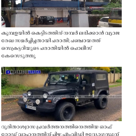
കുമ്പളയിൽ കെട്ടിടത്തിന് നമ്പർ ലഭിക്കാൻ വ്യാജ
രേഖ സമർപ്പിച്ചതായി പരാതി; പഞ്ചായത്ത്
സെക്രട്ടറിയുടെ പരാതിയിൽ പൊലീസ്
കേസെടുത്തു
ദുരിതാശ്വാസ പ്രവർത്തനത്തിനെത്തിയ ഓഫ്
റോഡ് വാഹനത്തിന് പിഴ; എംവിഡി ഉദ്യോഗസ്ഥന്