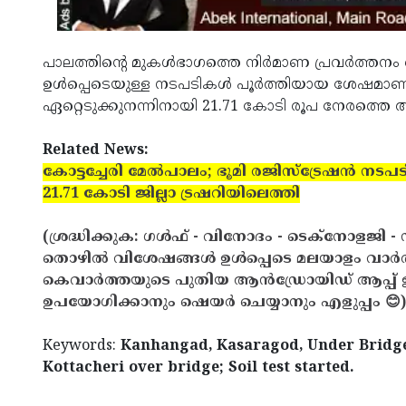
പാലത്തിന്റെ മുകള്‍ഭാഗത്തെ നിര്‍മാണ പ്രവര്‍ത്തനം
ഉള്‍പ്പെടെയുള്ള നടപടികള്‍ പൂര്‍ത്തിയായ ശേഷമാണ് 
ഏറ്റെടുക്കുനന്നിനായി 21.71 കോടി രൂപ നേരത്തെ അന
Related News:
കോട്ടച്ചേരി മേല്‍പാലം; ഭൂമി രജിസ്‌ട്രേഷന്‍ നടപ
21.71 കോടി ജില്ലാ ട്രഷറിയിലെത്തി
(ശ്രദ്ധിക്കുക: ഗൾഫ് - വിനോദം - ടെക്നോളജി - 
തൊഴിൽ വിശേഷങ്ങൾ ഉൾപ്പെടെ മലയാളം വാർ
കെവാർത്തയുടെ പുതിയ ആൻഡ്രോയിഡ് ആപ്പ് ഇവ
ഉപയോഗിക്കാനും ഷെയർ ചെയ്യാനും എളുപ്പം 😊)
Keywords:
Kanhangad, Kasaragod, Under Bridge, 
Kottacheri over bridge; Soil test started.