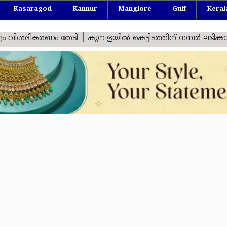
Kasaragod
Kannur
Manglore
Gulf
Keral