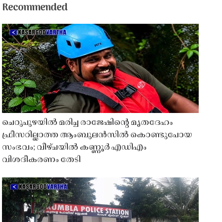
Recommended
ചെറുപുഴയിൽ മരിച്ച രാജേഷിൻ്റെ മൃതദേഹം
ഫ്രീസറില്ലാത്ത ആംബുലൻസിൽ കൊണ്ടുപോയ
സംഭവം; വീഴ്ചയിൽ കണ്ണൂർ എഡിഎം
വിശദീകരണം തേടി