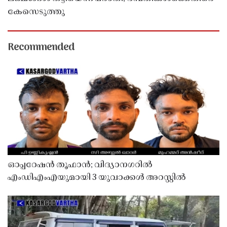
കേസെടുത്തു
Recommended
ഓപ്പറേഷൻ തൂഫാൻ; വിദ്യാനഗറിൽ
എംഡിഎംഎയുമായി 3 യുവാക്കൾ അറസ്റ്റിൽ