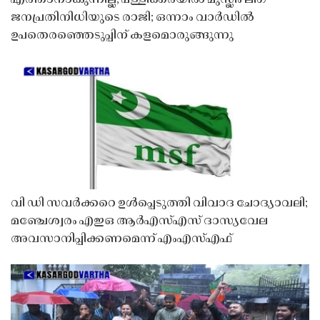
ജനപ്രതിനിധിയുടെ രാജി; ഒന്നാം വാർഡിൽ
ഉപതെരഞ്ഞെടുപ്പിന് കളമൊരുങ്ങുന്നു
വി ഡി സവർക്കറെ ഉൾപ്പെടുത്തി വിവാദ ചോദ്യാവലി;
മഞ്ചേശ്വരം എഇഒ ആർഎസ്എസ് ദാസ്യവേല
അവസാനിപ്പിക്കണമെന്ന് എംഎസ്എഫ്