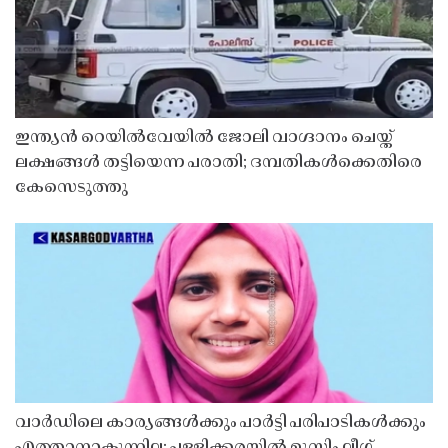
ഇന്ത്യൻ റെയിൽവേയിൽ ജോലി വാഗ്ദാനം ചെയ്ത്
ലക്ഷങ്ങൾ തട്ടിയെന്ന പരാതി; ദമ്പതികൾക്കെതിരെ
കേസെടുത്തു
വാർഡിലെ കാര്യങ്ങൾക്കും പാർട്ടി പരിപാടികൾക്കും
എത്താനാകുന്നില്ല; പള്ളിക്കരയിൽ മുസ്ലിം ലീഗ്