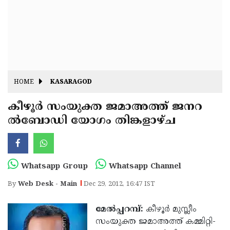
Fitr
May
Day
Eid
Al
Independence
Ad'ha
Day
Onam
HOME
KASARAGOD
J&K
State
കീഴൂര്‍ സംയുക്ത ജമാ­അത്ത് ജന­റ
Haryana
ല്‍ബോഡി യോ­ഗം തി­ങ്ക­ളാഴ്ച
Assembly
State
Diwali
Elections
Assembly
Christmas
Elections
New-
Whatsapp Group
Whatsapp Channel
Year
Republic
By
Web Desk - Main
Dec 29, 2012, 16:47 IST
Day
Budget
മേല്‍പ്പ­റമ്പ്:
കീ­ഴൂര്‍ മുസ്ലീം
Delhi
സംയുക്ത ജമാ­അത്ത് കമ്മി­റ്റി­