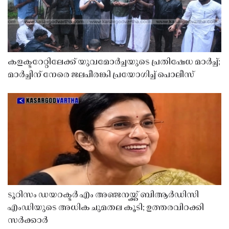
കളക്ടറേറ്റിലേക്ക് യുവമോർച്ചയുടെ പ്രതിഷേധ മാർച്ച്;
മാർച്ചിന് നേരെ ജലപീരങ്കി പ്രയോഗിച്ച് പൊലീസ്
ടൂറിസം ഡയറക്ടർ എം അഞ്ജനയ്ക്ക് ബിആർഡിസി
എംഡിയുടെ അധിക ചുമതല കൂടി; ഉത്തരവിറക്കി
സർക്കാർ