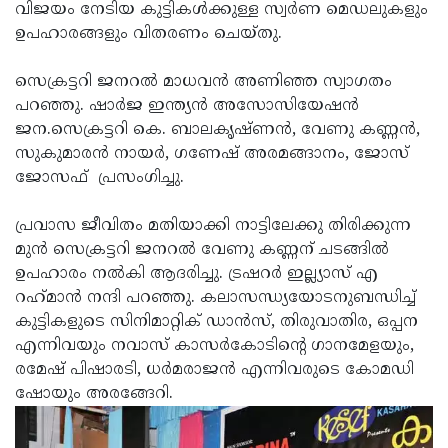
വിജയം നേടിയ കുട്ടികള്‍ക്കുള്ള സ്വര്‍ണ മെഡലുകളും
ഉപഹാരങ്ങളും വിതരണം ചെയ്തു.
സെക്രട്ടറി ജനറല്‍ മാധവന്‍ അണിഞ്ഞ സ്വാഗതം
പറഞ്ഞു. ഷാര്‍ജ ഇന്ത്യന്‍ അസോസിയേഷന്‍
ജന.സെക്രട്ടറി കെ. ബാലകൃഷ്ണന്‍, വേണു കണ്ണന്‍,
സുകുമാരന്‍ നായര്‍, ഗണേഷ് അരമങ്ങാനം, ജോസ്
ജോസഫ് പ്രസംഗിച്ചു.
പ്രവാസ ജീവിതം മതിയാക്കി നാട്ടിലേക്കു തിരിക്കുന്ന
മുന്‍ സെക്രട്ടറി ജനറല്‍ വേണു കണ്ണന് ചടങ്ങില്‍
ഉപഹാരം നല്‍കി ആദരിച്ചു. ട്രഷറര്‍ ഇല്ല്യാസ് എ
റഹ്‌മാന്‍ നന്ദി പറഞ്ഞു. കലാസന്ധ്യയോടനുബന്ധിച്ച്
കുട്ടികളുടെ സിനിമാറ്റിക് ഡാന്‍സ്, തിരുവാതിര, ഒപ്പന
എന്നിവയും നവാസ് കാസര്‍കോടിന്റെ ഗാനമേളയും,
രമേഷ് പിഷാരടി, ധര്‍മരാജന്‍ എന്നിവരുടെ കോമഡി
ഷോയും അരങ്ങേറി.