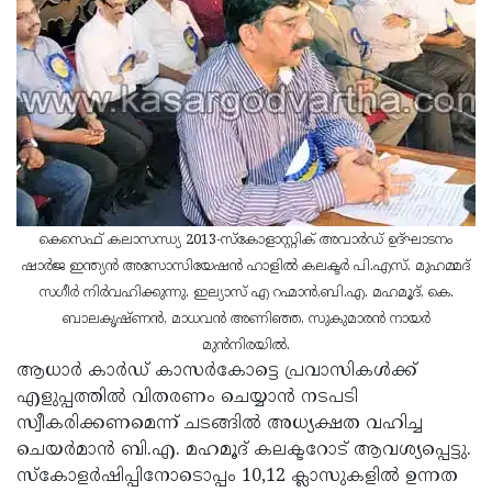
Updates
Assembly
Kerala
Polls
Local
Look
Body
Back
Election
2025
കെസെഫ് കലാസന്ധ്യ 2013-സ്‌കോളാസ്റ്റിക് അവാര്‍ഡ് ഉദ്ഘാടനം
ഷാര്‍ജ ഇന്ത്യന്‍ അസോസിയേഷന്‍ ഹാളില്‍ കലക്ടര്‍ പി.എസ്. മുഹമ്മദ്
സഗീര്‍ നിര്‍വഹിക്കുന്നു. ഇല്യാസ് എ റഹ്മാന്‍,ബി.എ. മഹമൂദ്, കെ.
ബാലകൃഷ്ണന്‍, മാധവന്‍ അണിഞ്ഞ, സുകുമാരന്‍ നായര്‍
മുന്‍നിരയില്‍.
ആധാര്‍ കാര്‍ഡ് കാസര്‍കോട്ടെ പ്രവാസികള്‍ക്ക്
എളുപ്പത്തില്‍ വിതരണം ചെയ്യാന്‍ നടപടി
സ്വീകരിക്കണമെന്ന് ചടങ്ങില്‍ അധ്യക്ഷത വഹിച്ച
ചെയര്‍മാന്‍ ബി.എ. മഹമൂദ് കലക്ടറോട് ആവശ്യപ്പെട്ടു.
സ്‌കോളര്‍ഷിപ്പിനോടൊപ്പം 10,12 ക്ലാസുകളില്‍ ഉന്നത