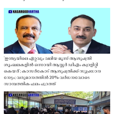
'ഇന്ത്യയിലെ ഏറ്റവും വലിയ മൂന്ന് ആശുപത്രി
ശൃംഖലകളിൽ ഒന്നായി ആസ്റ്റർ ഡിഎം ക്വാളിറ്റി
കെയർ'; കാസർകോട് ആശുപത്രിക്ക് സുപ്രധാന
നേട്ടം; വരുമാനത്തിൽ 20% വർധനവോടെ
സാമ്പത്തിക ഫലം പുറത്ത്