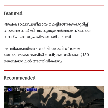
Featured
'അപകടാവസ്ഥയിലായ കെട്ടിടങ്ങളെക്കുറിച്ച്
വാർത്ത നൽകി'; മാധ്യമപ്രവർത്തകന് നേരെ
വധഭീഷണി മുഴക്കിയതായി പരാതി
ലഹരിക്കെതിരെ ഹാർലി-ഡേവിഡ്‌സൺ
മോട്ടോർസൈക്കിൾ റാലി; കാസർകോട്ട് 150
ബൈക്കുകൾ അണിനിരക്കും
Recommended