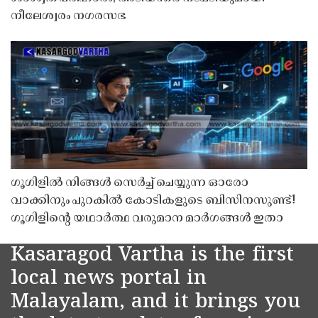
നീലേശ്വരം നഗരസഭ
ഗൂഗിളിൽ നിങ്ങൾ സെർച്ച് ചെയ്യുന്ന ഓരോ
വാക്കിനും പുറകിൽ കോടികളുടെ ബിസിനസുണ്ട്!
ഗൂഗിളിന്റെ യഥാർത്ഥ വരുമാന മാർഗങ്ങൾ ഇതാ
Kasaragod Vartha is the first
local news portal in
Malayalam, and it brings you