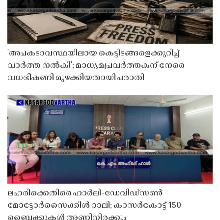
'അപകടാവസ്ഥയിലായ കെട്ടിടങ്ങളെക്കുറിച്ച്
വാർത്ത നൽകി'; മാധ്യമപ്രവർത്തകന് നേരെ
വധഭീഷണി മുഴക്കിയതായി പരാതി
ലഹരിക്കെതിരെ ഹാർലി-ഡേവിഡ്‌സൺ
മോട്ടോർസൈക്കിൾ റാലി; കാസർകോട്ട് 150
ബൈക്കുകൾ അണിനിരക്കും