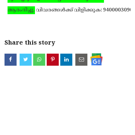
ആരംഭിച്ചു.
വിവരങ്ങള്‍ക്ക് വിളിക്കുക: 9400003090
Share this story