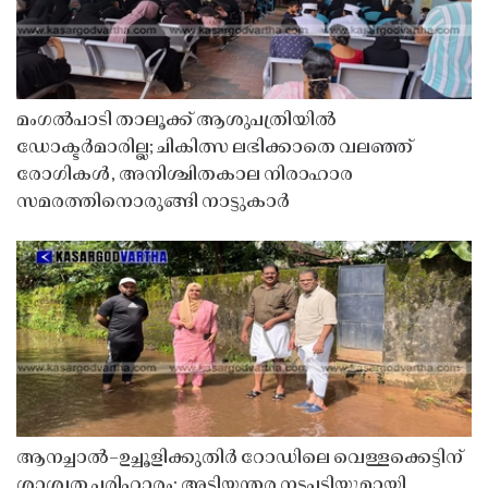
മംഗൽപാടി താലൂക്ക് ആശുപത്രിയിൽ
ഡോക്ടർമാരില്ല; ചികിത്സ ലഭിക്കാതെ വലഞ്ഞ്
രോഗികൾ, അനിശ്ചിതകാല നിരാഹാര
സമരത്തിനൊരുങ്ങി നാട്ടുകാർ
ആനച്ചാൽ–ഉച്ചൂളിക്കുതിർ റോഡിലെ വെള്ളക്കെട്ടിന്
ശാശ്വത പരിഹാരം; അടിയന്തര നടപടിയുമായി