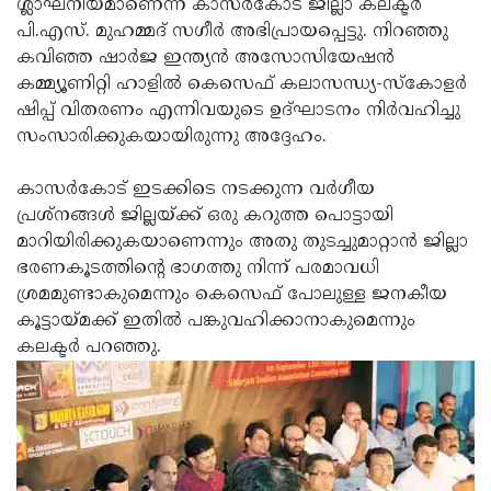
ശ്ലാഘനീയമാണെന്ന് കാസർകോട് ജില്ലാ കലക്ടര്‍
Election
Maha
പി.എസ്. മുഹമ്മദ് സഗീര്‍ അഭിപ്രായപ്പെട്ടു. നിറഞ്ഞു
Shivarathri
International
കവിഞ്ഞ ഷാര്‍ജ ഇന്ത്യന്‍ അസോസിയേഷന്‍
കമ്മ്യൂണിറ്റി ഹാളില്‍ കെസെഫ് കലാസന്ധ്യ-സ്‌കോളര്‍
Women's
Anti-
ഷിപ്പ് വിതരണം എന്നിവയുടെ ഉദ്ഘാടനം നിര്‍വഹിച്ചു
Day
Drug
Attukal
സംസാരിക്കുകയായിരുന്നു അദ്ദേഹം.
Campaign
Pongala
Holi
കാസര്‍കോട് ഇടക്കിടെ നടക്കുന്ന വര്‍ഗീയ
2025
2025
IPL
പ്രശ്‌നങ്ങള്‍ ജില്ലയ്ക്ക് ഒരു കറുത്ത പൊട്ടായി
മാറിയിരിക്കുകയാണെന്നും അതു തുടച്ചുമാറ്റാന്‍ ജില്ലാ
2025
Eid
ഭരണകൂടത്തിന്റെ ഭാഗത്തു നിന്ന് പരമാവധി
Al-
Waqf
ശ്രമമുണ്ടാകുമെന്നും കെസെഫ് പോലുള്ള ജനകീയ
കൂട്ടായ്മക്ക് ഇതില്‍ പങ്കുവഹിക്കാനാകുമെന്നും
Fitr
Bill
Vishu
കലക്ടര്‍ പറഞ്ഞു.
2025
Controversy
Festival
Good
2025
Friday
Easter
Observance
Sunday
By-
2025
2025
Election
Bihar