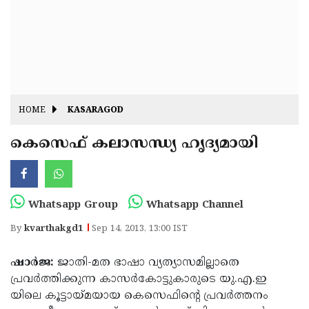
Fitr
May
Day
Eid
Al
Independence
Ad'ha
Day
Onam
HOME
KASARAGOD
J&K
State
കെസെഫ് കലാസന്ധ്യ ഹൃദ്യമായി
Haryana
Assembly
State
Diwali
Elections
Assembly
Christmas
Whatsapp Group
Whatsapp Channel
Elections
New-
By
kvarthakgd1
Sep 14, 2013, 13:00 IST
Year
Republic
ഷാര്‍ജ:
ജാതി-മത ഭാഷാ വ്യത്യാസമില്ലാതെ
Day
Budget
പ്രവര്‍ത്തിക്കുന്ന കാസര്‍കോട്ടുകാരുടെ യു.എ.ഇ
Delhi
യിലെ കൂട്ടായ്മയായ കെസെഫിന്റെ പ്രവര്‍ത്തനം