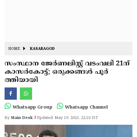
Fitr
May
Day
Eid
Al
Independence
Ad'ha
Day
Onam
HOME
KASARAGOD
J&K
State
സംസ്ഥാന ജേര്‍ണലിസ്റ്റ് വടംവലി 21ന്
Haryana
കാസർകോട്ട്; ഒരുക്കങ്ങൾ പൂർ
Assembly
State
Diwali
ത്തിയായി
Elections
Assembly
Christmas
Elections
New-
Year
Republic
Whatsapp Group
Whatsapp Channel
Day
Budget
By
Main Desk
Updated: May 19, 2025, 22:16 IST
Delhi