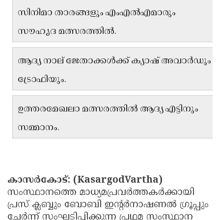
സിനിമാ താരങ്ങളും എംഎൽഎമാരും
Updates
Assembly
Kerala
സൗഹൃദ മത്സരത്തിൽ.
Polls
Local
Look
Body
Back
ആദ്യ നാല് ജേതാക്കൾക്ക് ക്യാഷ് അവാർഡും
Election
2025
ട്രോഫിയും.
ഉത്തരമേഖലാ മത്സരത്തിൽ ആദ്യ എട്ടിനും
സമ്മാനം.
കാസർകോട്: (KasargodVartha)
സംസ്ഥാനത്തെ മാധ്യമപ്രവർത്തകർക്കായി
പ്രസ് ക്ലബ്ബും ബോബി ഇൻ്റർനാഷണൽ ഗ്രൂപ്പും
ചേർന്ന് സംഘടിപ്പിക്കുന്ന പ്രഥമ സംസ്ഥാന