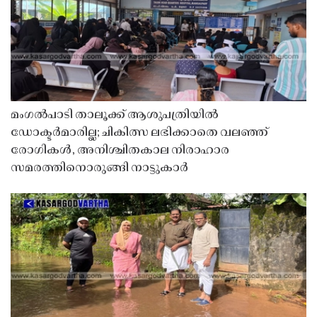
മംഗൽപാടി താലൂക്ക് ആശുപത്രിയിൽ
ഡോക്ടർമാരില്ല; ചികിത്സ ലഭിക്കാതെ വലഞ്ഞ്
രോഗികൾ, അനിശ്ചിതകാല നിരാഹാര
സമരത്തിനൊരുങ്ങി നാട്ടുകാർ