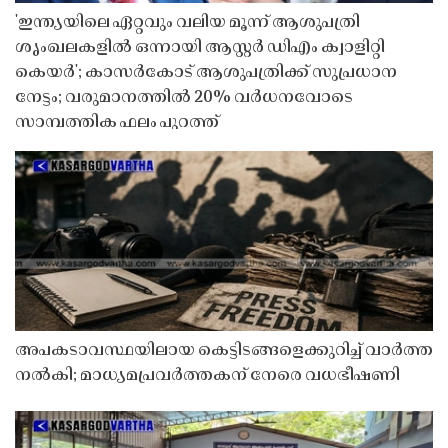
'ഇന്ത്യയിലെ ഏറ്റവും വലിയ മൂന്ന് ആശുപത്രി
ശൃംഖലകളിൽ ഒന്നായി ആസ്റ്റർ ഡിഎം ക്വാളിറ്റി
കെയർ'; കാസർകോട് ആശുപത്രിക്ക് സുപ്രധാന
നേട്ടം; വരുമാനത്തിൽ 20% വർധനവോടെ
സാമ്പത്തിക ഫലം പുറത്ത്
അപകടാവസ്ഥയിലായ കെട്ടിടങ്ങളെക്കുറിച്ച് വാർത്ത
നൽകി; മാധ്യമപ്രവർത്തകന് നേരെ വധഭീഷണി