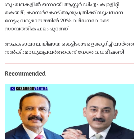
ശൃംഖലകളിൽ ഒന്നായി ആസ്റ്റർ ഡിഎം ക്വാളിറ്റി
കെയർ'; കാസർകോട് ആശുപത്രിക്ക് സുപ്രധാന
നേട്ടം; വരുമാനത്തിൽ 20% വർധനവോടെ
സാമ്പത്തിക ഫലം പുറത്ത്
അപകടാവസ്ഥയിലായ കെട്ടിടങ്ങളെക്കുറിച്ച് വാർത്ത
നൽകി; മാധ്യമപ്രവർത്തകന് നേരെ വധഭീഷണി
Recommended