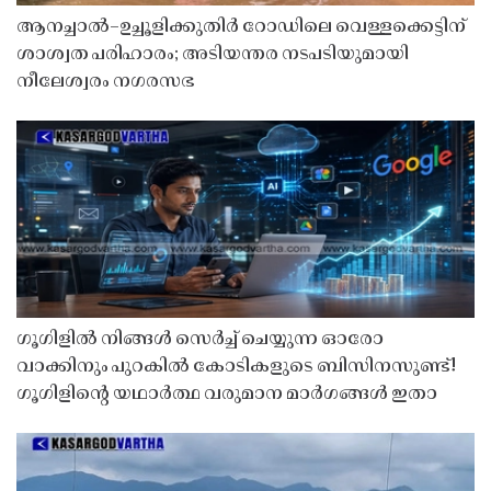
ആനച്ചാൽ–ഉച്ചൂളിക്കുതിർ റോഡിലെ വെള്ളക്കെട്ടിന്
ശാശ്വത പരിഹാരം; അടിയന്തര നടപടിയുമായി
നീലേശ്വരം നഗരസഭ
ഗൂഗിളിൽ നിങ്ങൾ സെർച്ച് ചെയ്യുന്ന ഓരോ
വാക്കിനും പുറകിൽ കോടികളുടെ ബിസിനസുണ്ട്!
ഗൂഗിളിന്റെ യഥാർത്ഥ വരുമാന മാർഗങ്ങൾ ഇതാ