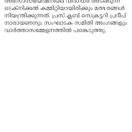
അസോസിയേഷനിലെ വിദഗ്ധർ അടങ്ങുന്ന
ടെക്നിക്കൽ കമ്മിറ്റിയായിരിക്കും മത്സരങ്ങൾ
നിയന്ത്രിക്കുന്നത്. പ്രസ് ക്ലബ് സെക്രട്ടറി പ്രദീപ്
നാരായണനും സംഘാടക സമിതി അംഗങ്ങളും
വാർത്താസമ്മേളനത്തിൽ പങ്കെടുത്തു.