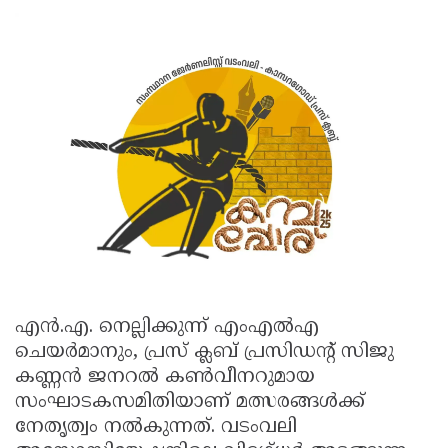
എൻ.എ. നെല്ലിക്കുന്ന് എംഎൽഎ
ചെയർമാനും, പ്രസ് ക്ലബ് പ്രസിഡന്റ് സിജു
കണ്ണൻ ജനറൽ കൺവീനറുമായ
സംഘാടകസമിതിയാണ് മത്സരങ്ങൾക്ക്
നേതൃത്വം നൽകുന്നത്. വടംവലി