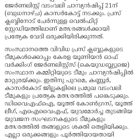
ജേര്‍ണലിസ്റ്റ് വടംവലി ചാമ്പ്യൻഷിപ്പ് 21ന്
(ബുധനാഴ്ച) കാസർകോട്ട് നടക്കും. പ്രസ്
ക്ലബ്ബിനോട് ചേർന്നുള്ള വെൽഫിറ്റ്
സ്റ്റേഡിയത്തിലാണ് മത്സരങ്ങൾക്കായി
പ്രത്യേക വേദി ഒരുക്കിയിരിക്കുന്നത്.
സംസ്ഥാനത്തെ വിവിധ പ്രസ് ക്ലബ്ബുകളുടെ
ടീമുകൾക്കൊപ്പം കേരള യൂണിയൻ ഓഫ്
വർക്കിംഗ് ജേർണലിസ്റ്റ്സ് (കെയുഡബ്ല്യുജെ)
സംസ്ഥാന കമ്മിറ്റിയുടെ ടീമും ചാമ്പ്യൻഷിപ്പിൽ
മാറ്റുരയ്ക്കും. ഇതിനു പുറമെ, കണ്ണൂർ,
കാസർകോട് ജില്ലകളിലെ പ്രമുഖ വടംവലി
ടീമുകളും പ്രത്യേക മത്സരത്തിൽ പങ്കെടുക്കും.
ഡിവൈഎഫ്‌ഐ, യൂത്ത് കോൺഗ്രസ്, യൂത്ത്
ലീഗ്, എഐവൈഎഫ്, യുവമോർച്ച തുടങ്ങിയ
യുവജന സംഘടനകളുടെ ടീമുകളും
മത്സരത്തിൽ തങ്ങളുടെ ശക്തി തെളിയിക്കും.
എല്ലാ ഒരുക്കങ്ങളും പൂർത്തിയായതായി