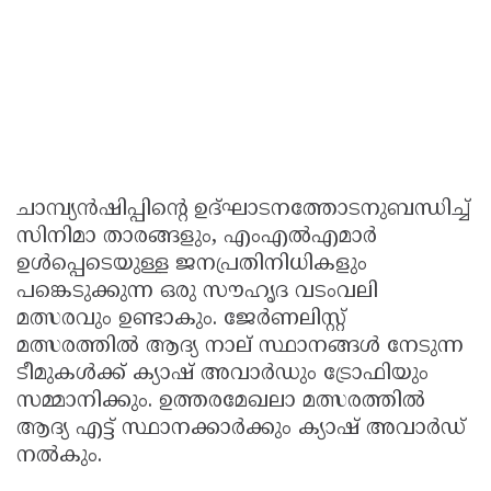
ചാമ്പ്യൻഷിപ്പിൻ്റെ ഉദ്ഘാടനത്തോടനുബന്ധിച്ച്
സിനിമാ താരങ്ങളും, എംഎൽഎമാർ
ഉൾപ്പെടെയുള്ള ജനപ്രതിനിധികളും
പങ്കെടുക്കുന്ന ഒരു സൗഹൃദ വടംവലി
മത്സരവും ഉണ്ടാകും. ജേര്‍ണലിസ്റ്റ്
മത്സരത്തിൽ ആദ്യ നാല് സ്ഥാനങ്ങൾ നേടുന്ന
ടീമുകൾക്ക് ക്യാഷ് അവാർഡും ട്രോഫിയും
സമ്മാനിക്കും. ഉത്തരമേഖലാ മത്സരത്തിൽ
ആദ്യ എട്ട് സ്ഥാനക്കാർക്കും ക്യാഷ് അവാർഡ്
നൽകും.