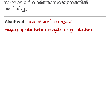
സംഘാടകർ വാർത്താസമ്മേളനത്തിൽ
അറിയിച്ചു.
Also Read -
മംഗൽപാടി താലൂക്ക്
ആശുപത്രിയിൽ ഡോക്ടർമാരില്ല; ചികിത്സ
ലഭിക്കാതെ വലഞ്ഞ് രോഗികൾ,
അനിശ്ചിതകാല നിരാഹാര
സമരത്തിനൊരുങ്ങി നാട്ടുകാർ